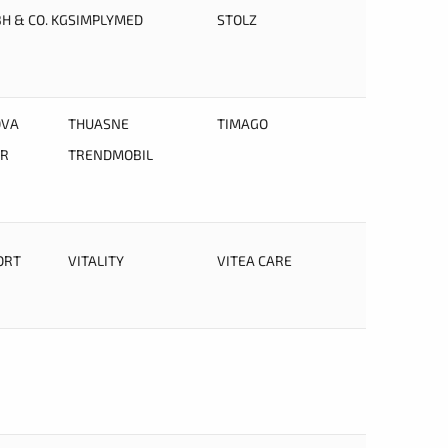
H & CO. KG
SIMPLYMED
STOLZ
OVA
THUASNE
TIMAGO
ER
TRENDMOBIL
ORT
VITALITY
VITEA CARE