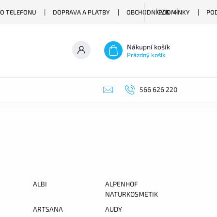
O TELEFONU
DOPRAVA A PLATBY
OBCHODNÍ PODMÍNKY
PO
CZK
Nákupní košík
Prázdný košík
566 626 220
ALBI
ALPENHOF
NATURKOSMETIK
ARTSANA
AUDY