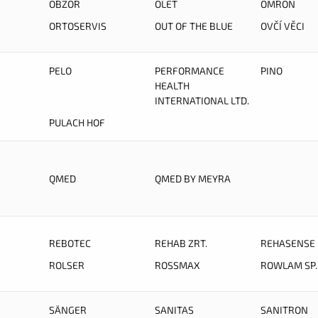
OBZOR
OLET
OMRON
ORTOSERVIS
OUT OF THE BLUE
OVČÍ VĚCI
PELO
PERFORMANCE
PINO
HEALTH
INTERNATIONAL LTD.
PULACH HOF
QMED
QMED BY MEYRA
REBOTEC
REHAB ZRT.
REHASENSE
ROLSER
ROSSMAX
ROWLAM SP. 
SÄNGER
SANITAS
SANITRON