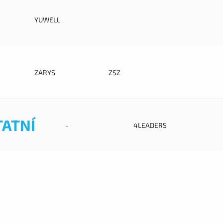
YUWELL
ZARYS
ZSZ
TATNÍ
-
4LEADERS