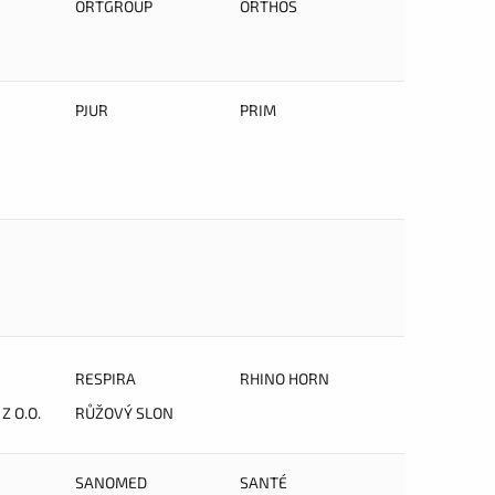
ORTGROUP
ORTHOS
PJUR
PRIM
RESPIRA
RHINO HORN
Z O.O.
RŮŽOVÝ SLON
SANOMED
SANTÉ