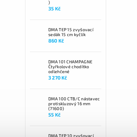
)
35 Kč
DMA TEP 15 zvyšovací
sedák 15 cm kyčlík
860 Kč
DMA 101 CHAMPAGNE
Čtyřkolové chodítko
odlehčené
3 270 Kč
DMA 100 CTB/C nástavec
protiskluzový 16 mm
(71600)
55 Kč
DMA TEP 10 zvyšovací