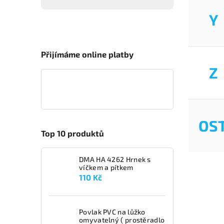
Y
Přijímáme online platby
Z
OS
Top 10 produktů
DMA HA 4262 Hrnek s
víčkem a pítkem
110 Kč
Povlak PVC na lůžko
omyvatelný ( prostěradlo