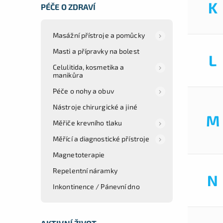
K
PÉČE O ZDRAVÍ
Masážní přístroje a pomůcky
Masti a přípravky na bolest
L
Celulitida, kosmetika a
manikůra
Péče o nohy a obuv
Nástroje chirurgické a jiné
M
Měřiče krevního tlaku
Měřící a diagnostické přístroje
Magnetoterapie
Repelentní náramky
N
Inkontinence / Pánevní dno