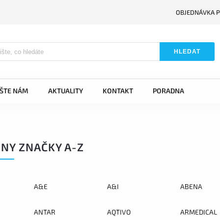
OBJEDNÁVKA P
HLEDAT
IŠTE NÁM
AKTUALITY
KONTAKT
PORADNA
NY ZNAČKY A-Z
A&E
A&I
ABENA
ANTAR
AQTIVO
ARMEDICAL