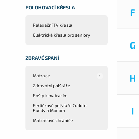
POLOHOVACÍ KŘESLA
F
Relaxační TV křesla
Elektrická křesla pro seniory
G
ZDRAVÉ SPANÍ
H
Matrace
Zdravotní polštáře
Rošty k matracím
Perličkové polštáře Cuddle
I
Buddy a Modom
Matracové chrániče