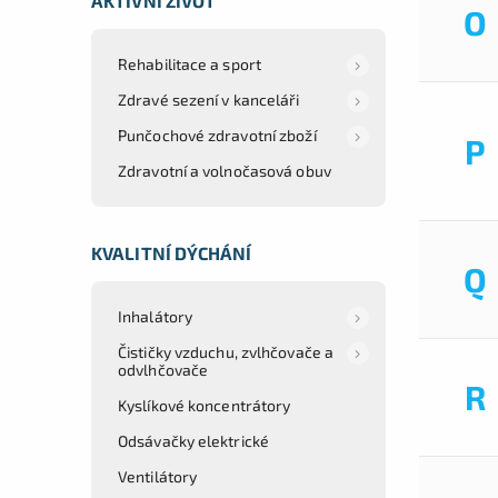
AKTIVNÍ ŽIVOT
O
Rehabilitace a sport
Zdravé sezení v kanceláři
Punčochové zdravotní zboží
P
Zdravotní a volnočasová obuv
KVALITNÍ DÝCHÁNÍ
Q
Inhalátory
Čističky vzduchu, zvlhčovače a
odvlhčovače
R
Kyslíkové koncentrátory
Odsávačky elektrické
Ventilátory