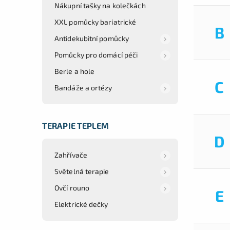
Nákupní tašky na kolečkách
XXL pomůcky bariatrické
B
Antidekubitní pomůcky
Pomůcky pro domácí péči
Berle a hole
C
Bandáže a ortézy
TERAPIE TEPLEM
D
Zahřívače
Světelná terapie
Ovčí rouno
E
Elektrické dečky