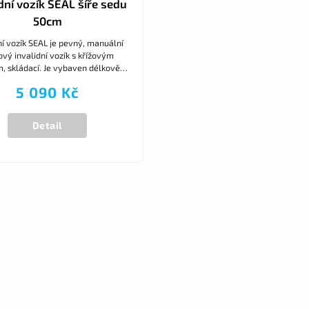
dní vozík SEAL šíře sedu
50cm
ní vozík SEAL je pevný, manuální
ový invalidní vozík s křížovým
 skládací. Je vybaven délkově
astavitelnými, sklopnými a
5 090 Kč
odnímatelnými...
Detail