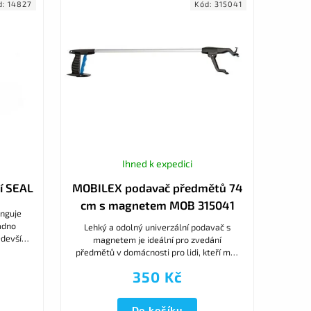
d:
14827
Kód:
315041
Ihned k expedici
ní SEAL
MOBILEX podavač předmětů 74
cm s magnetem MOB 315041
unguje
adno
Lehký a odolný univerzální podavač s
ředevším
magnetem je ideální pro zvedání
n k
předmětů v domácnosti pro lidi, kteří mají
problémy s ohýbáním.
350 Kč
Do košíku