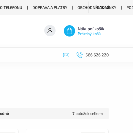
O TELEFONU
DOPRAVA A PLATBY
OBCHODNÍ PODMÍNKY
PO
CZK
Nákupní košík
Prázdný košík
566 626 220
7
položek celkem
edně