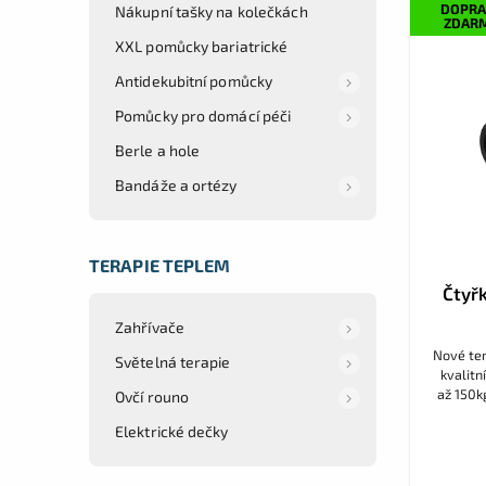
DOPRA
Nákupní tašky na kolečkách
ZDAR
XXL pomůcky bariatrické
Antidekubitní pomůcky
Pomůcky pro domácí péči
Berle a hole
Bandáže a ortézy
TERAPIE TEPLEM
Čtyř
Zahřívače
Nové ter
Světelná terapie
kvalitn
až 150k
Ovčí rouno
rám a e
Elektrické dečky