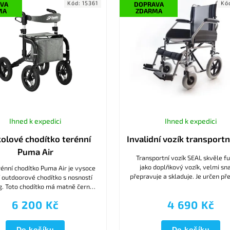
Kód:
15361
Kó
VA
DOPRAVA
MA
ZDARMA
Ihned k expedici
Ihned k expedici
kolové chodítko terénní
Invalidní vozík transport
Puma Air
Transportní vozík SEAL skvěle f
jako doplňkový vozík, velmi sn
énní chodítko Puma Air je vysoce
přepravuje a skladuje. Je určen p
í outdoorové chodítko s nosností
pro přesun pacienta, není urče
g. Toto chodítko má matně černý
dlouhodobému sezení....
xtra velké 12'' pneumatiky (295
6 200 Kč
4 690 Kč
mm) pro větší...
Do košíku
Do košíku