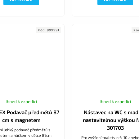
Kód:
999991
Kó
Ihned k expedici
Ihned k expedici
EX Podavač předmětů 87
Nástavec na WC s madl
cm s magnetem
nastavitelnou výškou
301703
mi lehký podavač předmětů s
etem a háčkem v délce 87cm.
Pro zvýšení toalety o 6, 10 aneb