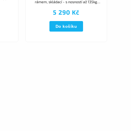
rámem, skládací - s nosností až 135kg.
Umožňuje uživateli pohyb v sedě
5 290 Kč
samostatně nebo s pomocí...
Do košíku