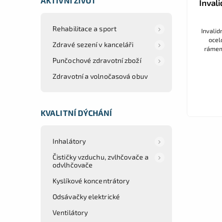
AKTIVNÍ ŽIVOT
Invali
Rehabilitace a sport
Invalid
ocel
Zdravé sezení v kanceláři
rámem,
n
Punčochové zdravotní zboží
Zdravotní a volnočasová obuv
KVALITNÍ DÝCHÁNÍ
Inhalátory
Čističky vzduchu, zvlhčovače a
odvlhčovače
Kyslíkové koncentrátory
Odsávačky elektrické
Ventilátory