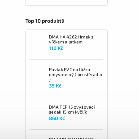
Top 10 produktů
DMA HA 4262 Hrnek s
víčkem a pítkem
110 Kč
Povlak PVC na lůžko
omyvatelný ( prostěradlo
)
35 Kč
DMA TEP 15 zvyšovací
sedák 15 cm kyčlík
860 Kč