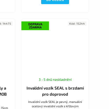
d:
14475
Kód:
15244
DOPRAVA
ZDARMA
3 - 5 dnů naskladnění
y a
Invalidní vozík SEAL s brzdami
 MOB
pro doprovod
Invalidní vozík SEAL je pevný, manuální
ocelový invalidní vozík s křížovým
o 15cm