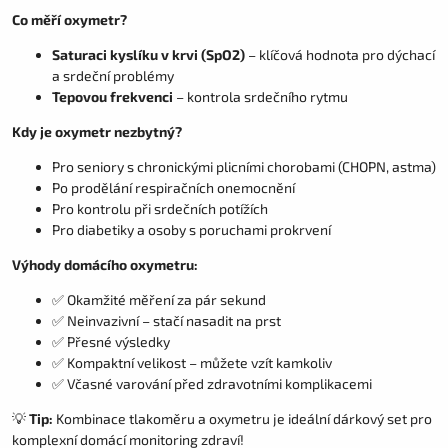
Co měří oxymetr?
Saturaci kyslíku v krvi (SpO2)
– klíčová hodnota pro dýchací
a srdeční problémy
Tepovou frekvenci
– kontrola srdečního rytmu
Kdy je oxymetr nezbytný?
Pro seniory s chronickými plicními chorobami (CHOPN, astma)
Po prodělání respiračních onemocnění
Pro kontrolu při srdečních potížích
Pro diabetiky a osoby s poruchami prokrvení
Výhody domácího oxymetru:
✅ Okamžité měření za pár sekund
✅ Neinvazivní – stačí nasadit na prst
✅ Přesné výsledky
✅ Kompaktní velikost – můžete vzít kamkoliv
✅ Včasné varování před zdravotními komplikacemi
💡
Tip:
Kombinace tlakoměru a oxymetru je ideální dárkový set pro
komplexní domácí monitoring zdraví!