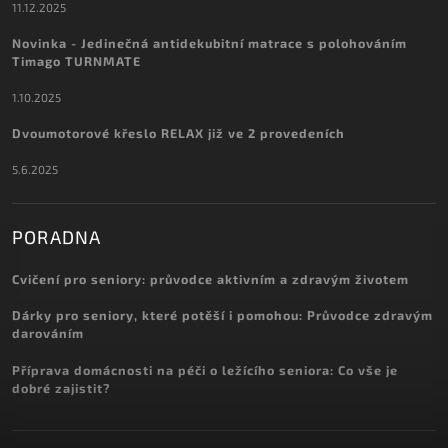
11.12.2025
Novinka - Jedinečná antidekubitní matrace s polohováním
Timago TURNMATE
1.10.2025
Dvoumotorové křeslo RELAX již ve 2 provedeních
5.6.2025
PORADNA
Cvičení pro seniory: průvodce aktivním a zdravým životem
Dárky pro seniory, které potěší i pomohou: Průvodce zdravým
darováním
Příprava domácnosti na péči o ležícího seniora: Co vše je
dobré zajistit?