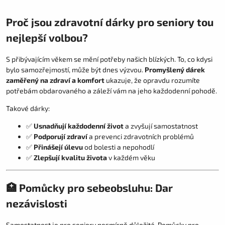
Proč jsou zdravotní dárky pro seniory tou
nejlepší volbou?
S přibývajícím věkem se mění potřeby našich blízkých. To, co kdysi
bylo samozřejmostí, může být dnes výzvou.
Promyšlený dárek
zaměřený na zdraví a komfort
ukazuje, že opravdu rozumíte
potřebám obdarovaného a záleží vám na jeho každodenní pohodě.
Takové dárky:
✅
Usnadňují každodenní život
a zvyšují samostatnost
✅
Podporují zdraví
a prevenci zdravotních problémů
✅
Přinášejí úlevu
od bolesti a nepohodlí
✅
Zlepšují kvalitu života
v každém věku
🏥 Pomůcky pro sebeobsluhu: Dar
nezávislosti
Samostatnost je pro seniory nesmírně důležitá. Pomůcky pro