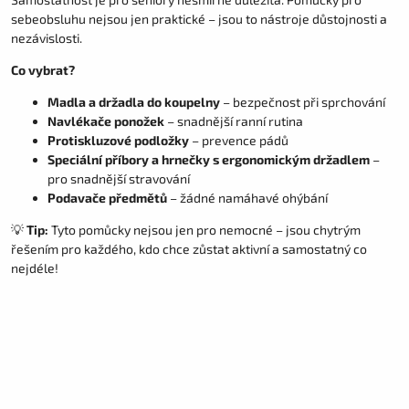
sebeobsluhu nejsou jen praktické – jsou to nástroje důstojnosti a
nezávislosti.
Co vybrat?
Madla a držadla do koupelny
– bezpečnost při sprchování
Navlékače ponožek
– snadnější ranní rutina
Protiskluzové podložky
– prevence pádů
Speciální příbory a hrnečky s ergonomickým držadlem
–
pro snadnější stravování
Podavače předmětů
– žádné namáhavé ohýbání
💡
Tip:
Tyto pomůcky nejsou jen pro nemocné – jsou chytrým
řešením pro každého, kdo chce zůstat aktivní a samostatný co
nejdéle!