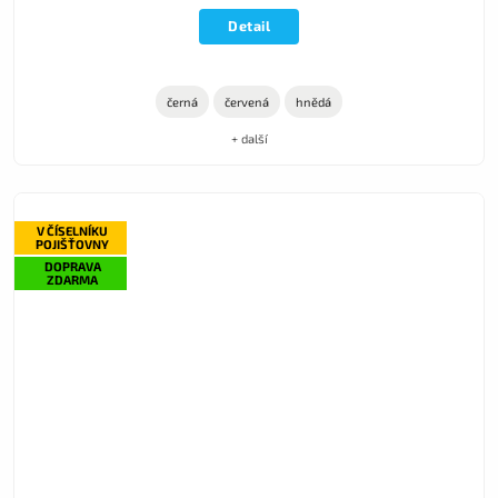
Detail
černá
červená
hnědá
+ další
V ČÍSELNÍKU
POJIŠŤOVNY
DOPRAVA
ZDARMA