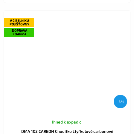
V ČÍSELNÍKU
POJIŠŤOVNY
DOPRAVA
ZDARMA
–3 %
Ihned k expedici
DMA 102 CARBON Chodítko čtyřkolové carbonové