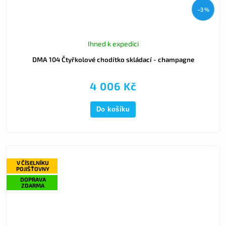
–3 %
Ihned k expedici
DMA 104 Čtyřkolové chodítko skládací - champagne
4 006 Kč
Do košíku
V ČÍSELNÍKU
POJIŠŤOVNY
DOPRAVA
ZDARMA