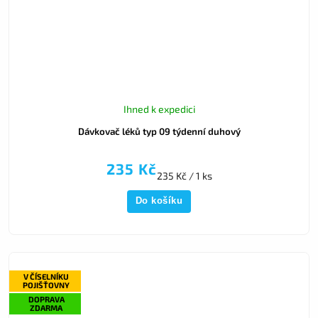
Ihned k expedici
Dávkovač léků typ 09 týdenní duhový
235 Kč
235 Kč / 1 ks
Do košíku
V ČÍSELNÍKU
POJIŠŤOVNY
DOPRAVA
ZDARMA