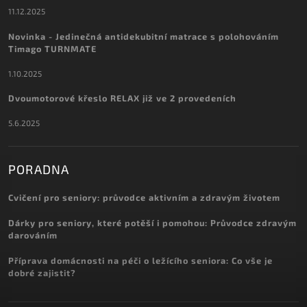
11.12.2025
Novinka - Jedinečná antidekubitní matrace s polohováním
Timago TURNMATE
1.10.2025
Dvoumotorové křeslo RELAX již ve 2 provedeních
5.6.2025
PORADNA
Cvičení pro seniory: průvodce aktivním a zdravým životem
Dárky pro seniory, které potěší i pomohou: Průvodce zdravým
darováním
Příprava domácnosti na péči o ležícího seniora: Co vše je
dobré zajistit?