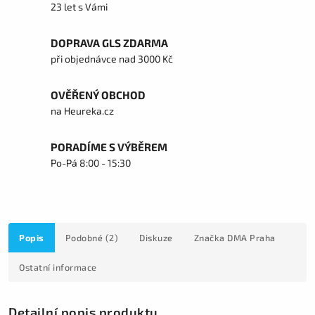
23 let s Vámi
DOPRAVA GLS ZDARMA
při objednávce nad 3000 Kč
OVĚŘENÝ OBCHOD
na Heureka.cz
PORADÍME S VÝBĚREM
Po-Pá 8:00 - 15:30
Popis
Podobné (2)
Diskuze
Značka
DMA Praha
Ostatní informace
Detailní popis produktu