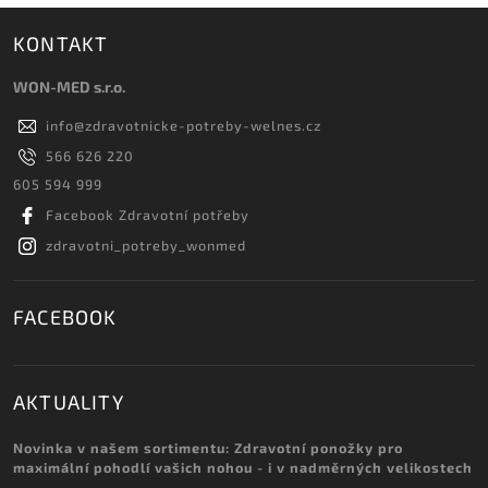
KONTAKT
WON-MED s.r.o.
info
@
zdravotnicke-potreby-welnes.cz
566 626 220
605 594 999
Facebook Zdravotní potřeby
zdravotni_potreby_wonmed
FACEBOOK
AKTUALITY
Novinka v našem sortimentu: Zdravotní ponožky pro
maximální pohodlí vašich nohou - i v nadměrných velikostech