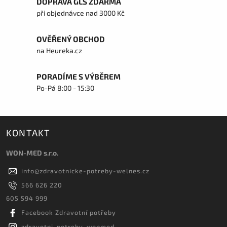
DOPRAVA GLS ZDARMA
při objednávce nad 3000 Kč
OVĚŘENÝ OBCHOD
na Heureka.cz
PORADÍME S VÝBĚREM
Po-Pá 8:00 - 15:30
KONTAKT
WON-MED s.r.o.
info
@
zdravotnicke-potreby-welnes.cz
566 626 220
605 594 999
Facebook Zdravotní potřeby
zdravotni_potreby_wonmed