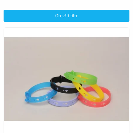
Nejlevnější
Nejdražší
Otevřít filtr
Nejprodávanější
Abecedně