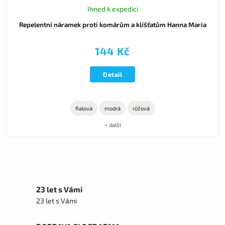
Ihned k expedici
Repelentní náramek proti komárům a klíšťatům Hanna Maria
144 Kč
Detail
fialová
modrá
růžová
+ další
23 let s Vámi
23 let s Vámi