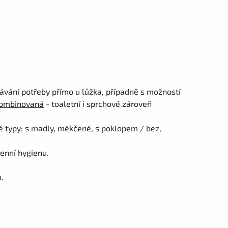
vání potřeby přímo u lůžka, případně s možností
kombinovaná
- toaletní i sprchové zároveň
é typy: s madly, měkčené, s poklopem / bez,
enní hygienu.
.
.