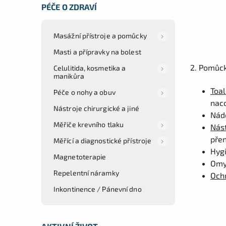
PÉČE O ZDRAVÍ
Masážní přístroje a pomůcky
Masti a přípravky na bolest
2. Pomůck
Celulitida, kosmetika a
manikůra
Toal
Péče o nohy a obuv
naco
Nástroje chirurgické a jiné
Nádo
Měřiče krevního tlaku
Nást
pře
Měřící a diagnostické přístroje
Hygi
Magnetoterapie
Omyv
Repelentní náramky
Och
Inkontinence / Pánevní dno