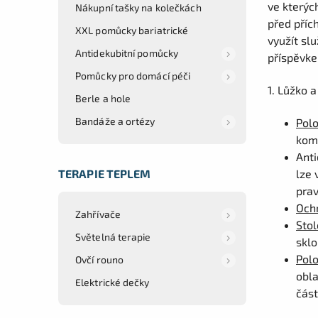
ve kterýc
Nákupní tašky na kolečkách
před příc
XXL pomůcky bariatrické
využít sl
Antidekubitní pomůcky
příspěvke
Pomůcky pro domácí péči
1. Lůžko 
Berle a hole
Bandáže a ortézy
Polo
komf
Anti
TERAPIE TEPLEM
lze 
prav
Och
Zahřívače
Stol
Světelná terapie
sklo
Polo
Ovčí rouno
obla
Elektrické dečky
část