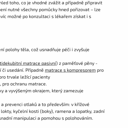
hled toho, co je vhodné zvážit a případně připravit
není nutné všechny pomůcky hned pořizovat – lze
íc možné po konzultaci s lékařem získat i s
í polohy těla, což usnadňuje péči i zvyšuje
tidekubitní matrace pasivní
) z paměťové pěny -
 či usedání. Případně
matrace s kompresorem
pro
ro trvale ležící pacienty
, pro ochranu matrace.
sky a vyvýšeným okrajem, který zamezuje
a prevenci otlaků a to především: v křížové
 lokty, kyčelní kosti (boky), ramena a lopatky, zadní
usnadní manipulaci a pomohou s polohováním.