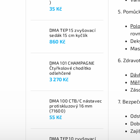
)
35 Kč
5. Pomůck
Polo
DMA TEP 15 zvyšovací
rovn
sedák 15 cm kyčlík
Deky
860 Kč
Masá
6. Zdravo
DMA 101 CHAMPAGNE
Čtyřkolové chodítko
odlehčené
Dáv
3 270 Kč
Měři
Záso
DMA 100 CTB/C nástavec
7. Bezpeč
protiskluzový 16 mm
(71600)
Odst
55 Kč
Dobr
Zaji
DMA TEP 10 zvyšovací