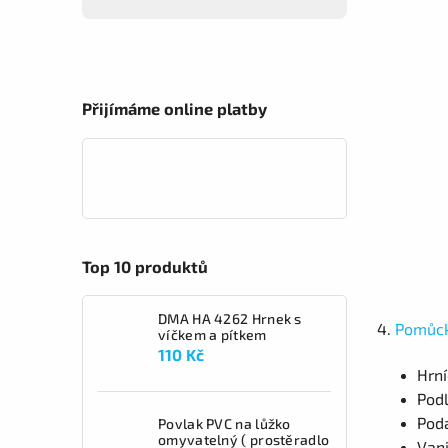
Přijímáme online platby
Top 10 produktů
DMA HA 4262 Hrnek s
4.
Pomůck
víčkem a pítkem
110 Kč
Hrní
Podl
Pod
Povlak PVC na lůžko
omyvatelný ( prostěradlo
Vani