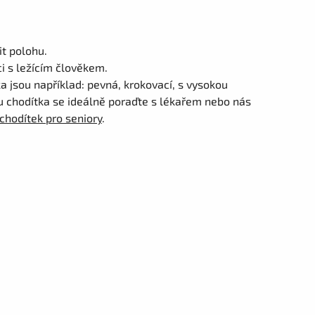
t polohu.
i s ležícím člověkem.
 jsou například: pevná, krokovací, s vysokou
u chodítka se ideálně poraďte s lékařem nebo nás
chodítek pro seniory
.