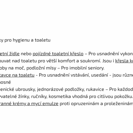
y pro hygienu a toaletu
etní židle
nebo
pojízdné toaletní křeslo
– Pro usnadnění vykoná
uvat nad toaletu pro větší komfort a soukromí. Jsou i
křesla 
by na moč, podložní mísy – Pro imobilní seniory.
avce na toaletu
- Pro usnadnění vstávání, usedání - jsou různ
nosné
enické ubrousky, jednorázové podložky, rukavice – Pro každod
atelné žínky, ručníky, kosmetika vhodná pro citlivou pokožku
ranné krémy a mycí emulze
proti opruzeninám a proleženinám