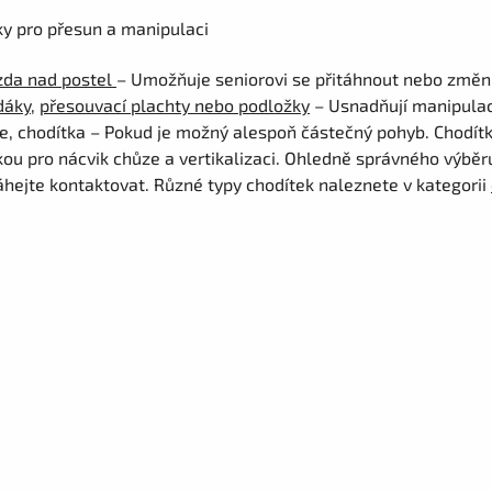
y pro přesun a manipulaci
zda nad postel
– Umožňuje seniorovi se přitáhnout nebo změni
dáky
,
přesouvací plachty nebo podložky
– Usnadňují manipulac
e, chodítka – Pokud je možný alespoň částečný pohyb. Chodítka
ou pro nácvik chůze a vertikalizaci. Ohledně správného výběr
hejte kontaktovat. Různé typy chodítek naleznete v kategorii