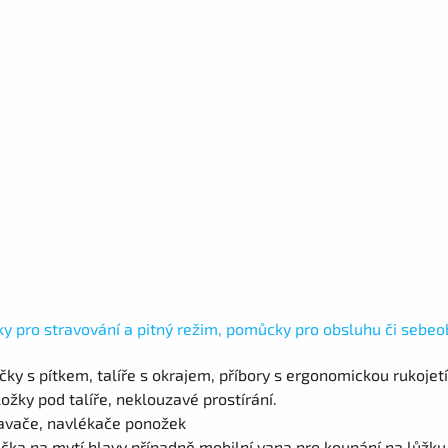
y pro stravování a pitný režim, pomůcky pro obsluhu či sebe
čky s pítkem, talíře s okrajem, příbory s ergonomickou rukojetí
ožky pod talíře, neklouzavé prostírání.
avače, navlékače ponožek
čka na mytí hlavy případně mobilní vana pro koupání na lůžku