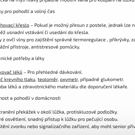
y pro pohodlí a volný čas
hovací křeslo
– Pokud je možný přesun z postele, jednak lze 
ěž usnadní vstávání či usedání do křesla.
 z ovčí vlny pro zajištění správné termoregulace , přikrývky, z
žní přístroje, antistresové pomůcky.
tnické potřeby a léky
kovač léků
– Pro přehledné dávkování.
č krevního tlaku
,
teploměr
,
oxymetr
, případně glukometr.
ba léků a zdravotnického materiálu dle doporučení lékaře.
nost a pohodlí v domácnosti
ranění překážek v okolí lůžka, protiskluzové podložky.
é osvětlení, snadný přístup k lůžku pro pečující osobu.
štění zvonku nebo signalizačního zařízení, aby mohl senior př