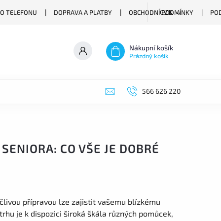
O TELEFONU
DOPRAVA A PLATBY
OBCHODNÍ PODMÍNKY
PO
CZK
Nákupní košík
Prázdný košík
566 626 220
 SENIORA: CO VŠE JE DOBRÉ
člivou přípravou lze zajistit vašemu blízkému
trhu je k dispozici široká škála různých pomůcek,