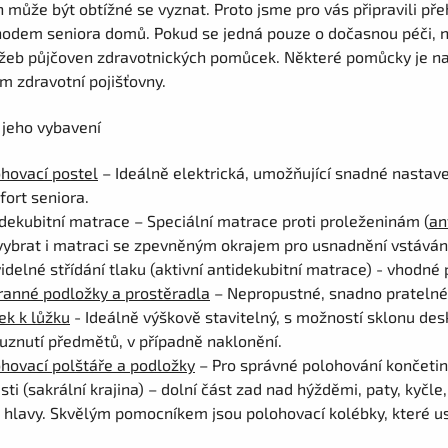
h může být obtížné se vyznat. Proto jsme pro vás připravili pře
hodem seniora domů. Pokud se jedná pouze o dočasnou péči, 
užeb půjčoven zdravotnických pomůcek. Některé pomůcky je nav
m zdravotní pojišťovny.
a jeho vybavení
hovací postel
– Ideálně elektrická, umožňující snadné nastaven
ort seniora.
dekubitní matrace – Speciální matrace proti proleženinám (
an
vybrat i matraci se zpevněným okrajem pro usnadnění vstávání
idelné střídání tlaku (aktivní antidekubitní matrace) - vhodné p
ranné podložky a prostěradla
– Nepropustné, snadno pratelné
ek k lůžku
- Ideálně výškově stavitelný, s možností sklonu de
uznutí předmětů, v případně naklonění.
hovací polštáře a podložky
– Pro správné polohování končetin 
sti (sakrální krajina) – dolní část zad nad hýžděmi, paty, kyčle,
 hlavy. Skvělým pomocníkem jsou polohovací kolébky, které 