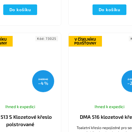
Do košíku
Do košíku
Kód:
73025
NÍKU
V ČÍSELNÍKU
OVNY
POJIŠŤOVNY
3 600 Kč
2 0
–4 %
–
Ihned k expedici
Ihned k expedici
513 S Klozetové křeslo
DMA 516 klozetové kře
polstrované
Toaletní křeslo nepojízdné pro se