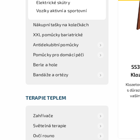
Elektrické skútry
Vozíky aktivní a sportovní
Nákupní tašky na kolečkách
XXL pomůcky bariatrické
Antidekubitní pomůcky
Pomůcky pro domácí péči
Berle a hole
553
Klo
Bandáže a ortézy
Klozeto
s důraz
vaším
TERAPIE TEPLEM
plastu 
Zahřívače
Světelná terapie
Ovčí rouno