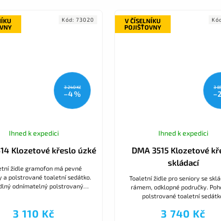
Kód:
73020
Kó
NÍKU
V ČÍSELNÍKU
OVNY
POJIŠŤOVNY
3 240 Kč
3 8
–4 %
–
Ihned k expedici
Ihned k expedici
14 Klozetové křeslo úzké
DMA 3515 Klozetové kř
skládací
etní židle gramofon má pevné
 a polstrované toaletní sedátko.
Toaletní židle pro seniory se skl
lný odnímatelný polstrovaný
rámem, odklopné područky. Poh
vyjmutí nádoby (součást křesla)
polstrované toaletní sedátk
du, protiskluzové nástavce,...
odnímatelný polstrovaný se
3 110 Kč
3 740 Kč