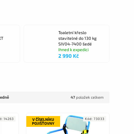
Toaletní křeslo
KT
stavitelné do 130 kg
SIV04-7400 šedé
Ihned k expedici
2 990 Kč
47
položek celkem
edně
d:
14263
Kód:
73033
V ČÍSELNÍKU
POJIŠŤOVNY