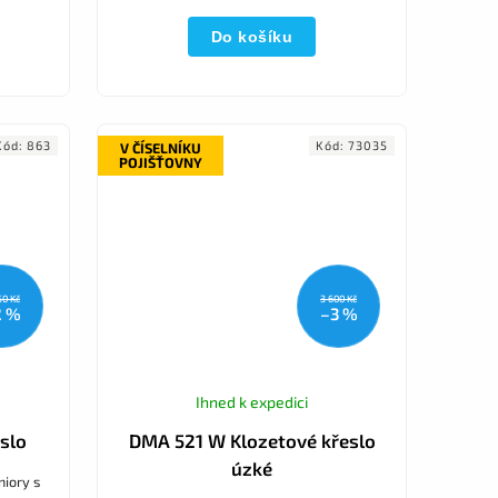
Do košíku
Kód:
863
Kód:
73035
V ČÍSELNÍKU
POJIŠŤOVNY
50 Kč
3 600 Kč
2 %
–3 %
Ihned k expedici
slo
DMA 521 W Klozetové křeslo
úzké
niory s