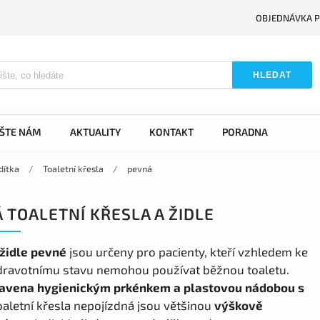
OBJEDNÁVKA P
HLEDAT
IŠTE NÁM
AKTUALITY
KONTAKT
PORADNA
dítka
/
Toaletní křesla
/
pevná
 TOALETNÍ KŘESLA A ŽIDLE
 židle pevné
jsou určeny pro pacienty, kteří vzhledem ke
ravotnímu stavu nemohou používat běžnou toaletu.
avena hygienickým prkénkem a plastovou nádobou s
aletní křesla nepojízdná jsou většinou
výškově