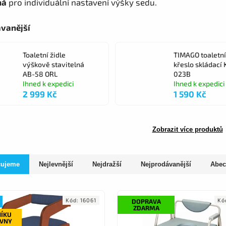
ná
pro individuální nastavení výšky sedu.
vanější
Toaletní židle
TIMAGO toaletní
výškově stavitelná
křeslo skládací 
AB-58 ORL
023B
Ihned k expedici
Ihned k expedici
2 999 Kč
1 590 Kč
Zobrazit více produktů
čujeme
Nejlevnější
Nejdražší
Nejprodávanější
Abec
Kód:
16061
Kó
DOPRAVA
ZDARMA
NÍKU
OVNY