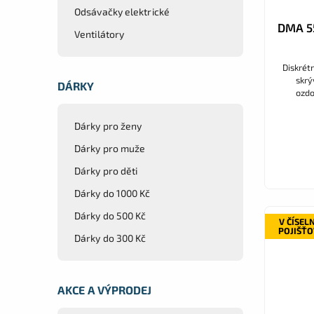
Odsávačky elektrické
DMA 55
Ventilátory
Diskrétn
skrý
DÁRKY
ozdo
nepoz
toa
Dárky pro ženy
Dárky pro muže
Dárky pro děti
Dárky do 1000 Kč
Dárky do 500 Kč
V ČÍSEL
POJIŠŤ
Dárky do 300 Kč
AKCE A VÝPRODEJ