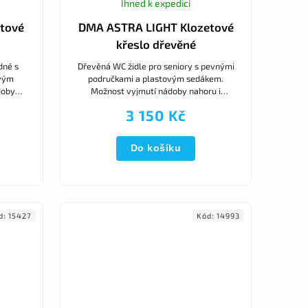
Ihned k expedici
tové
DMA ASTRA LIGHT Klozetové
křeslo dřevěné
dné s
Dřevěná WC židle pro seniory s pevnými
ovým
područkami a plastovým sedákem.
doby
Možnost vyjmutí nádoby nahoru i
vysunutím dozadu
3 150 Kč
Do košíku
d:
15427
Kód:
14993