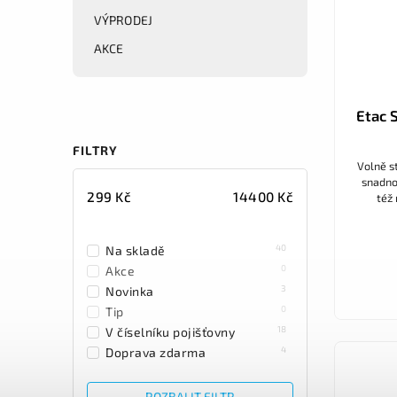
VÝPRODEJ
AKCE
Etac 
FILTRY
Volně st
snadno
299
Kč
14400
Kč
též
nákl
vstáv
40
Na skladě
0
Akce
3
Novinka
0
Tip
18
V číselníku pojišťovny
4
Doprava zdarma
ROZBALIT FILTR