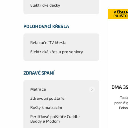
Elektrické dečky
V ČÍSEL
POJIŠŤ
POLOHOVACÍ KŘESLA
Relaxační TV křesla
Elektrická křesla pro seniory
ZDRAVÉ SPANÍ
DMA 35
Matrace
Toal
Zdravotní polštáře
područky
Rošty k matracím
Pohod
sedák, 
Perličkové polštáře Cuddle
doza
Buddy a Modom