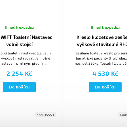
Ihned k expedici
Ihned k expedici
SWIFT Toaletní Nástavec
Křeslo klozetové zesíl
volně stojící
výškově stavitelné RH
ojící toaletní nástavec lze velmi
Zesílené toaletní křeslo pro sen
 výškově nastavovat. Je možné
bariatrické pacienty (trpící obez
 nastavení s mírným předním
nosnost 290kg. Toaletní židle v
onem. Mírný náklon usnadňuje
stavitelné. Lze použít i jako spr
2 254 Kč
4 530 Kč
ání a snižuje tlak na kyčelní...
židli.
Do košíku
Do košíku
Kód:
15553
Kód