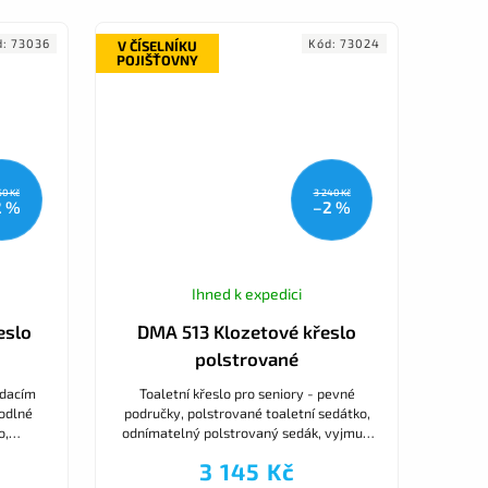
d:
73036
Kód:
73024
V ČÍSELNÍKU
POJIŠŤOVNY
50 Kč
3 240 Kč
2 %
–2 %
Ihned k expedici
eslo
DMA 513 Klozetové křeslo
polstrované
ádacím
Toaletní křeslo pro seniory - pevné
odlné
područky, polstrované toaletní sedátko,
o,
odnímatelný polstrovaný sedák, vyjmutí
dák
nádoby dozadu, protiskluzové nástavce,
3 145 Kč
nastavitelná výška....