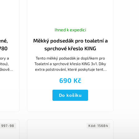
Ihned k expedici
ené,
Měkký podsedák pro toaletní a
780
sprchové křeslo KING
iory a
Tento měkký podsedák je doplňkem pro
itou),
Toaletní a sprchové křeslo KING 3v1. Díky
ýškově
extra polstrování, které poskytuje tento
chovou
měkký polštář, je sedadlo pohodlné i pro
690 Kč
ty, kteří...
Do košíku
:
997-98
Kód:
15684