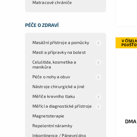
Matracové chrániče
PÉČE O ZDRAVÍ
V ČÍSEL
Masážní přístroje a pomůcky
POJIŠŤ
Masti a přípravky na bolest
Celulitida, kosmetika a
manikůra
Péče o nohy a obuv
Nástroje chirurgické a jiné
Měřiče krevního tlaku
Měřící a diagnostické přístroje
Magnetoterapie
DMA 
Repelentní náramky
Inkontinence / Pánevní dno