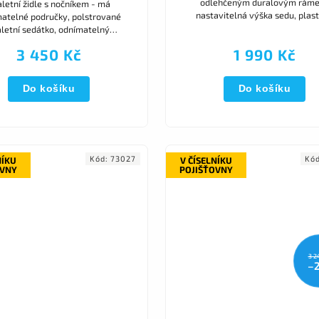
odlehčeným duralovým rám
letní židle s nočníkem - má
nastavitelná výška sedu, plas
atelné područky, polstrované
toaletní prkénko s poklopem, vy
aletní sedátko, odnímatelný
nádoby nahoru
rovaný sedák, vyjmutí nádoby
3 450 Kč
1 990 Kč
protiskluzové nástavce. Toaletní
židle...
Do košíku
Do košíku
Kód:
73027
Kó
NÍKU
V ČÍSELNÍKU
OVNY
POJIŠŤOVNY
3 2
–