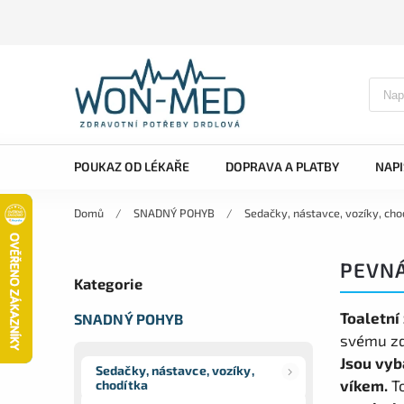
POUKAZ OD LÉKAŘE
DOPRAVA A PLATBY
NAP
Domů
/
SNADNÝ POHYB
/
Sedačky, nástavce, vozíky, cho
PEVNÁ
Kategorie
Toaletní
SNADNÝ POHYB
svému zd
Jsou vyb
Sedačky, nástavce, vozíky,
víkem.
To
chodítka