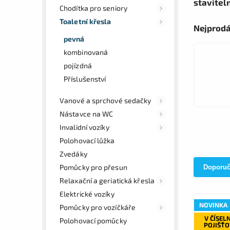
stavitel
Chodítka pro seniory
Toaletní křesla
Nejprodá
pevná
kombinovaná
pojízdná
Příslušenství
Vanové a sprchové sedačky
Nástavce na WC
Invalidní vozíky
Polohovací lůžka
Zvedáky
Pomůcky pro přesun
Doporu
Relaxační a geriatická křesla
Elektrické vozíky
NOVINKA
Pomůcky pro vozíčkáře
V ČÍSEL
Polohovací pomůcky
POJIŠŤ