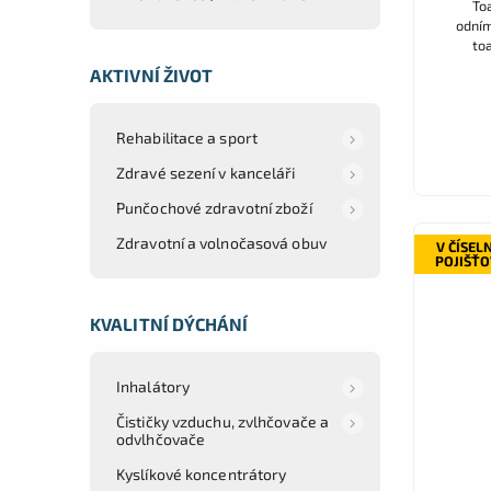
Toa
odním
to
polst
AKTIVNÍ ŽIVOT
dozadu, 
Rehabilitace a sport
Zdravé sezení v kanceláři
Punčochové zdravotní zboží
Zdravotní a volnočasová obuv
V ČÍSEL
POJIŠŤ
KVALITNÍ DÝCHÁNÍ
Inhalátory
Čističky vzduchu, zvlhčovače a
odvlhčovače
Kyslíkové koncentrátory