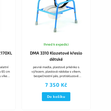
Ihned k expedici
 2170XL
DMA 3310 Klozetové křeslo
dětské
aletní
pevná madla, plastové prkénko s
du 65 cm
výřezem, plastová nádoba s víkem,
s víkem
bezpečnostní pás, protiskluzové
jišťuje
nástavce, nastavitelná výška
7 350 Kč
Do košíku