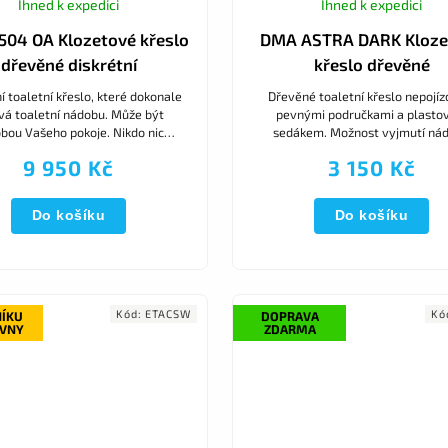
Ihned k expedici
Ihned k expedici
04 OA Klozetové křeslo
DMA ASTRA DARK Kloze
dřevěné diskrétní
křeslo dřevěné
í toaletní křeslo, které dokonale
Dřevěné toaletní křeslo nepojíz
vá toaletní nádobu. Může být
pevnými područkami a plast
bou Vašeho pokoje. Nikdo nic
sedákem. Možnost vyjmutí ná
ná .Pevné područky, plastové
nahoru i vysunutím dozadu
9 950 Kč
3 150 Kč
letní sedátko, odnímatelný...
Do košíku
Do košíku
Kód:
ETACSW
Kó
NÍKU
DOPRAVA
OVNY
ZDARMA