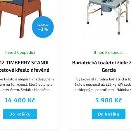
14 900 Kč
–3 %
Ihned k expedici
Ihned k expedici
12 TIMBERRY SCANDI
Bariatrická toaletní židle
zetové křeslo dřevěné
Garcia
vé křeslo s elegantním designem
Výškově stavitelná bariatrická to
em na funkčnost, který splyne s
židle s nosností až 225 kg, šíří se
 interiérem. Sedák z hladkého
a sklopnými područkami. Nádoba 
má jemně zaoblené linie a snadno
je součástí. Ocelová konstrukce za
14 400 Kč
5 900 Kč
se čistí, zatímco...
stabilitu...
Do košíku
Do košíku