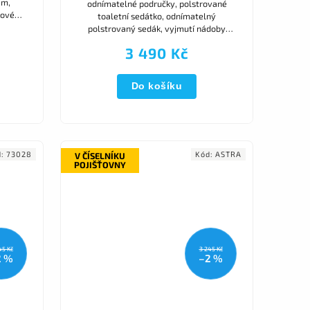
em,
odnímatelné područky, polstrované
tové
toaletní sedátko, odnímatelný
jmutí
polstrovaný sedák, vyjmutí nádoby
dozadu, protiskluzové nástavce,
3 490 Kč
nastavitelná výška
Do košíku
d:
73028
Kód:
ASTRA
V ČÍSELNÍKU
POJIŠŤOVNY
45 Kč
3 245 Kč
2 %
–2 %