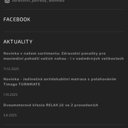
zdravotni_potreby_wonmed
FACEBOOK
AKTUALITY
Novinka v našem sortimentu: Zdravotní ponožky pro
maximální pohodlí vašich nohou - i v nadměrných velikostech
11.12.2025
Novinka - Jedinečná antidekubitní matrace s polohováním
Timago TURNMATE
1.10.2025
Dvoumotorové křeslo RELAX již ve 2 provedeních
5.6.2025