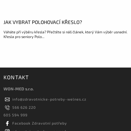
JAK VYBRAT POLOHOVACÍ KŘESLO?
Váháte pří výběru křesla? Přečtěte si náš článek, který Vám výběr usnadní.
Křesla pro seniory Polo...
KONTAKT
WON-MED s.r.o.
info
@
zdravotnicke-potreby-welnes.cz
566 626 220
605 594 999
Facebook Zdravotní potřeby