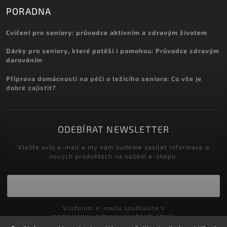
PORADNA
Cvičení pro seniory: průvodce aktivním a zdravým životem
Dárky pro seniory, které potěší i pomohou: Průvodce zdravým
darováním
Příprava domácnosti na péči o ležícího seniora: Co vše je
dobré zajistit?
ODEBÍRAT NEWSLETTER
Vložte svůj e-mail a my vám budeme zasílat informace o
nových produktech na našem e-shopu.
Vložením e-mailu souhlasíte s
podmínkami ochrany osobních údajů