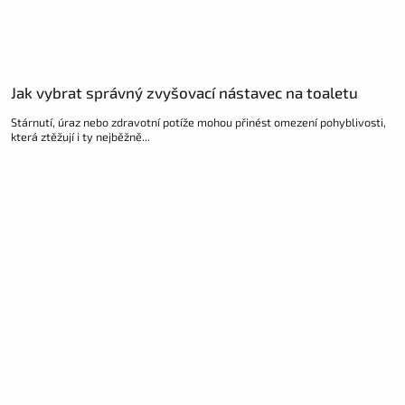
Jak vybrat správný zvyšovací nástavec na toaletu
Stárnutí, úraz nebo zdravotní potíže mohou přinést omezení pohyblivosti,
která ztěžují i ty nejběžně...