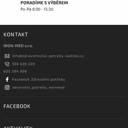
PORADÍME S VÝBĚREM
Po-Pá 8:00 - 15:30
KONTAKT
WON-MED s.r.o.
info
@
zdravotnicke-potreby-welnes.cz
566 626 220
605 594 999
Facebook Zdravotní potřeby
zdravotni_potreby_wonmed
FACEBOOK