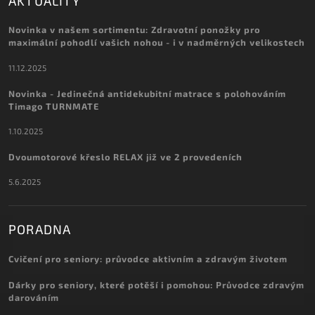
AKTUALITY
Novinka v našem sortimentu: Zdravotní ponožky pro
maximální pohodlí vašich nohou - i v nadměrných velikostech
11.12.2025
Novinka - Jedinečná antidekubitní matrace s polohováním
Timago TURNMATE
1.10.2025
Dvoumotorové křeslo RELAX již ve 2 provedeních
5.6.2025
PORADNA
Cvičení pro seniory: průvodce aktivním a zdravým životem
Dárky pro seniory, které potěší i pomohou: Průvodce zdravým
darováním