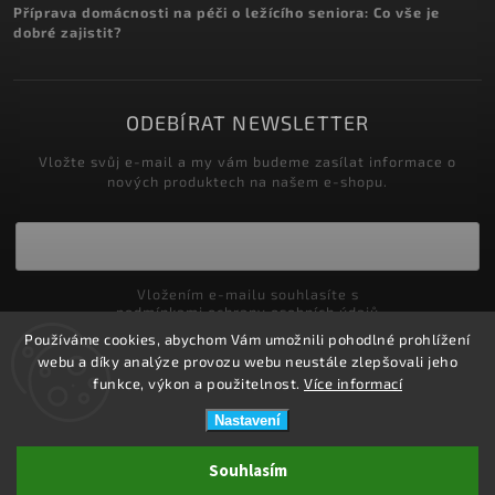
Příprava domácnosti na péči o ležícího seniora: Co vše je
dobré zajistit?
ODEBÍRAT NEWSLETTER
Vložte svůj e-mail a my vám budeme zasílat informace o
nových produktech na našem e-shopu.
Vložením e-mailu souhlasíte s
podmínkami ochrany osobních údajů
Používáme cookies, abychom Vám umožnili pohodlné prohlížení
Přihlásit se
webu a díky analýze provozu webu neustále zlepšovali jeho
funkce, výkon a použitelnost.
Více informací
Nastavení
Copyright 2026
ZDRAVOTNÍ POTŘEBY DRDLOVÁ
. Všechna práva
Souhlasím
vyhrazena.