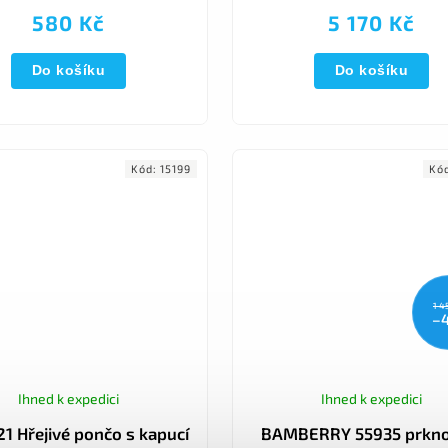
tkanina....
nácviku chůze, poúrazových
580 Kč
5 170 Kč
pooperačních stavech a následn
Do košíku
Do košíku
Kód:
15199
Kó
1 4
–
Ihned k expedici
Ihned k expedici
1 Hřejivé pončo s kapucí
BAMBERRY 55935 prkno