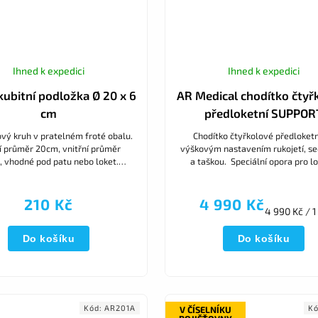
Ihned k expedici
Ihned k expedici
kubitní podložka Ø 20 x 6
AR Medical chodítko čtyř
cm
předloketní SUPPOR
vý kruh v pratelném froté obalu.
Chodítko čtyřkolové předloketn
í průměr 20cm, vnitřní průměr
výškovým nastavením rukojetí, s
 vhodné pod patu nebo loket.
a taškou. Speciální opora pro lo
revence tvorby dekubitů.
způsob držení rukojetí zaruču
mimořádnou stabilitu a...
210 Kč
4 990 Kč
4 990 Kč / 1
Do košíku
Do košíku
Kód:
AR201A
K
V ČÍSELNÍKU