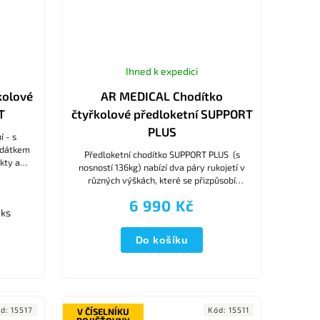
Ihned k expedici
kolové
AR MEDICAL Chodítko
T
čtyřkolové předloketní SUPPORT
PLUS
í - s
edátkem
Předloketní chodítko SUPPORT PLUS (s
kty a
nosností 136kg) nabízí dva páry rukojetí v
jí
různých výškách, které se přizpůsobí
vašemu aktuálnímu stavu a
6 990 Kč
potřebám: Dolní...
 ks
Do košíku
ód:
15517
Kód:
15511
V ČÍSELNÍKU