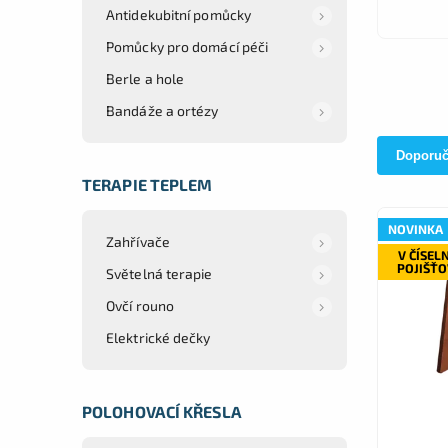
Antidekubitní pomůcky
Pomůcky pro domácí péči
Berle a hole
Bandáže a ortézy
Doporu
TERAPIE TEPLEM
NOVINKA
Zahřívače
V ČÍSEL
POJIŠŤ
Světelná terapie
Ovčí rouno
Elektrické dečky
POLOHOVACÍ KŘESLA