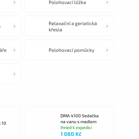
Polohovací lůžka
Relaxační a geriatická
n
křesla
áře
Polohovací pomůcky
DMA 4100 Sedačka
na vanu s madlem
 10
Ihned k expedici
1 080 Kč