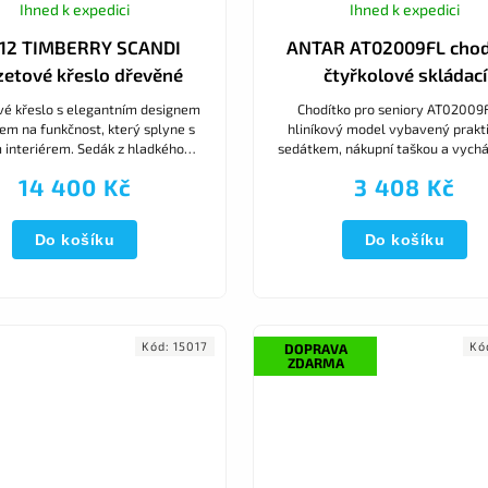
Ihned k expedici
Ihned k expedici
12 TIMBERRY SCANDI
ANTAR AT02009FL chod
zetové křeslo dřevěné
čtyřkolové skládací
vé křeslo s elegantním designem
Chodítko pro seniory AT02009F
em na funkčnost, který splyne s
hliníkový model vybavený prak
 interiérem. Sedák z hladkého
sedátkem, nákupní taškou a vych
má jemně zaoblené linie a snadno
holí v krásném kytičkové designu
14 400 Kč
3 408 Kč
se čistí, zatímco...
možnosti nastavení výšky a.
Do košíku
Do košíku
Kód:
15017
Kó
DOPRAVA
ZDARMA