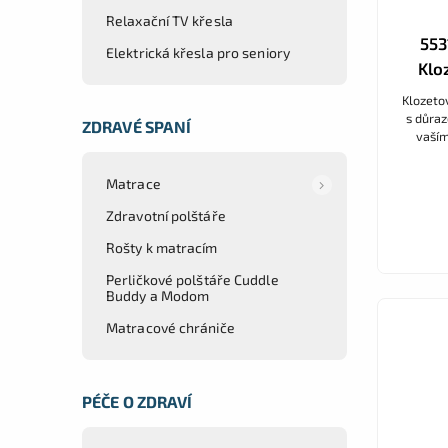
Relaxační TV křesla
553
Elektrická křesla pro seniory
Klo
Klozeto
s důraz
ZDRAVÉ SPANÍ
vaším
plastu 
Matrace
Zdravotní polštáře
Rošty k matracím
Perličkové polštáře Cuddle
Buddy a Modom
Matracové chrániče
PÉČE O ZDRAVÍ