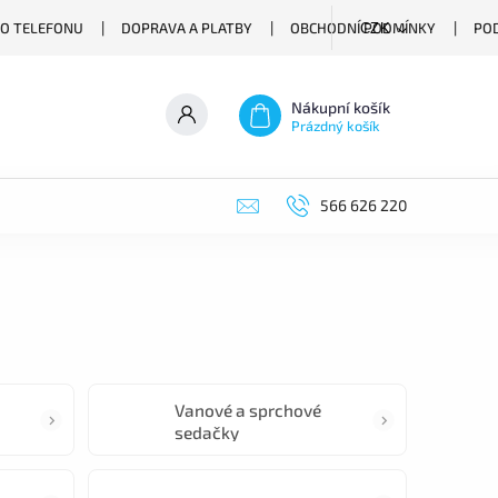
O TELEFONU
DOPRAVA A PLATBY
OBCHODNÍ PODMÍNKY
PO
CZK
Nákupní košík
Prázdný košík
566 626 220
Vanové a sprchové
sedačky