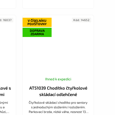
d:
16037
Kód:
14652
V ČÍSELNÍKU
POJIŠŤOVNY
DOPRAVA
ZDARMA
Ihned k expedici
lové s
AT51039 Chodítko čtyřkolové
mi
skládací odlehčené
elnými
Čtyřkolové skládací chodítko pro seniory
u a
s jednoduchým složením/rozložením.
hůzi,
Parkovací brzda, nízká váha, nosnost 136