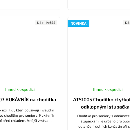
Kód:
14655
Kó
NOVINKA
Ihned k expedici
Ihned k expedici
7 RUKÁVNÍK na chodítka
AT51005 Chodítko čtyřko
odklopnými stupačka
užijí lidí, kteří používají invalidní
bo chodítko pro seniory. Rukávník
Chodítko pro seniory s odnimat
í před chladem. Vnější vrstva
stupačkami je určeno pro opor
ná, vnitřní vrstva jemná hřejivá
odlehčení dolních končetin při c