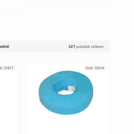
527
položek celkem
edně
d:
15977
Kód:
15014