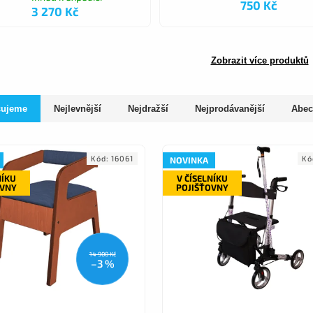
750 Kč
3 270 Kč
Zobrazit více produktů
čujeme
Nejlevnější
Nejdražší
Nejprodávanější
Abec
Kód:
16061
Kó
NOVINKA
NÍKU
V ČÍSELNÍKU
OVNY
POJIŠŤOVNY
14 900 Kč
–3 %