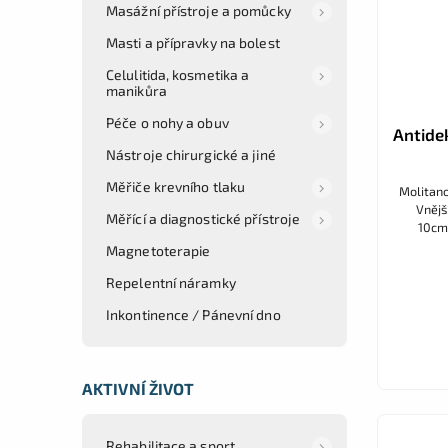
Masážní přístroje a pomůcky
Masti a přípravky na bolest
Celulitida, kosmetika a
manikůra
Péče o nohy a obuv
Antide
Nástroje chirurgické a jiné
Měřiče krevního tlaku
Molitano
Vnějš
Měřící a diagnostické přístroje
10cm,
P
Magnetoterapie
Repelentní náramky
Inkontinence / Pánevní dno
AKTIVNÍ ŽIVOT
Rehabilitace a sport