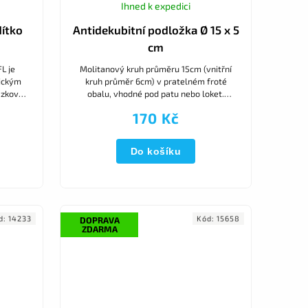
Ihned k expedici
ítko
Antidekubitní podložka Ø 15 x 5
cm
L je
Molitanový kruh průměru 15cm (vnitřní
tickým
kruh průměr 6cm) v pratelném froté
ázkovou
obalu, vhodné pod patu nebo loket.
. Díky
Prevence tvorby dekubitů.
170 Kč
..
Do košíku
d:
14233
Kód:
15658
DOPRAVA
ZDARMA