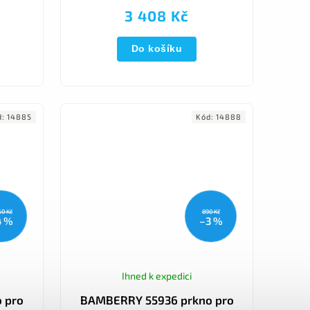
 a
kg.
3 408 Kč
é...
Do košíku
d:
14885
Kód:
14888
50 Kč
890 Kč
4 %
–3 %
Ihned k expedici
 pro
BAMBERRY 55936 prkno pro