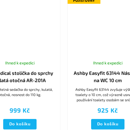
POJIŠŤOVNY
Ihned k expedici
Ihned k expedici
ical stolička do sprchy
Ashby Easyfit 63144 Nás
latá otočná AR-201A
na WC 10 cm
telná sedačka do sprchy, kulatá,
Ashby Easyfit 63144 zvyšuje výš
otočná, nosnost do 110 kg.
toalety o 10 cm, což výrazně usn
používání toalety osobám se sn
pohyblivostí a starším lidem. Le
999 Kč
925 Kč
hygienicky...
Do košíku
Do košíku