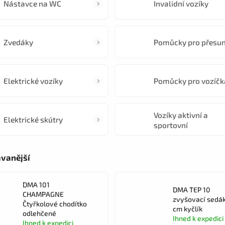
Nástavce na WC
Invalidní vozíky
Zvedáky
Pomůcky pro přesu
Elektrické vozíky
Pomůcky pro vozíčk
Vozíky aktivní a
Elektrické skútry
sportovní
vanější
DMA 101
DMA TEP 10
CHAMPAGNE
zvyšovací sedák
Čtyřkolové chodítko
cm kyčlík
odlehčené
Ihned k expedici
Ihned k expedici