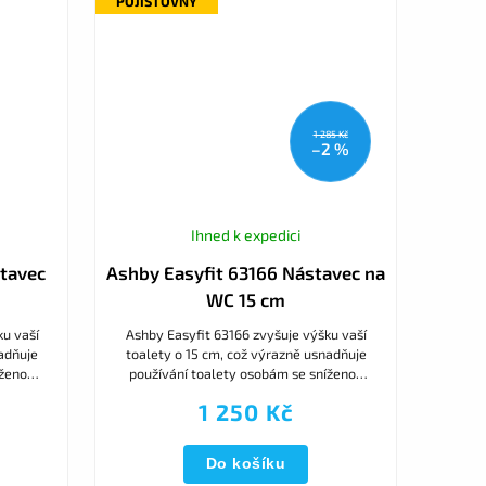
POJIŠŤOVNY
1 285 Kč
–2 %
Ihned k expedici
tavec
Ashby Easyfit 63166 Nástavec na
WC 15 cm
ku vaší
Ashby Easyfit 63166 zvyšuje výšku vaší
adňuje
toalety o 15 cm, což výrazně usnadňuje
íženou
používání toalety osobám se sníženou
hce se
pohyblivostí a starším lidem. Lehce se
1 250 Kč
hygienicky udržuje a...
Do košíku