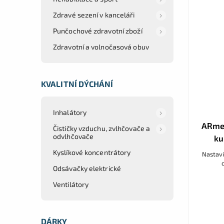
Zdravé sezení v kanceláři
Punčochové zdravotní zboží
Zdravotní a volnočasová obuv
KVALITNÍ DÝCHÁNÍ
Inhalátory
ARmed
Čističky vzduchu, zvlhčovače a
odvlhčovače
ku
Kyslíkové koncentrátory
Nastavi
Odsávačky elektrické
Ventilátory
DÁRKY