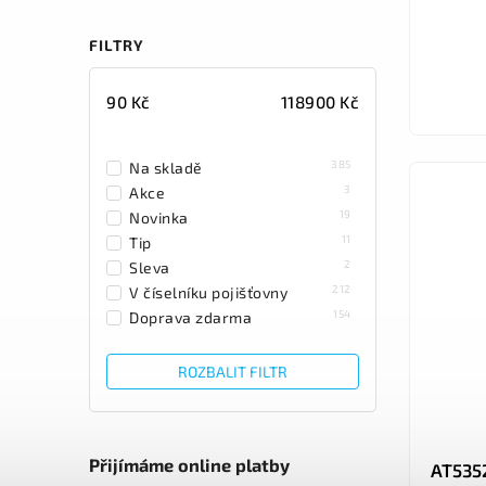
FILTRY
90
Kč
118900
Kč
385
Na skladě
3
Akce
19
Novinka
11
Tip
2
Sleva
212
V číselníku pojišťovny
154
Doprava zdarma
ROZBALIT FILTR
Přijímáme online platby
AT5352