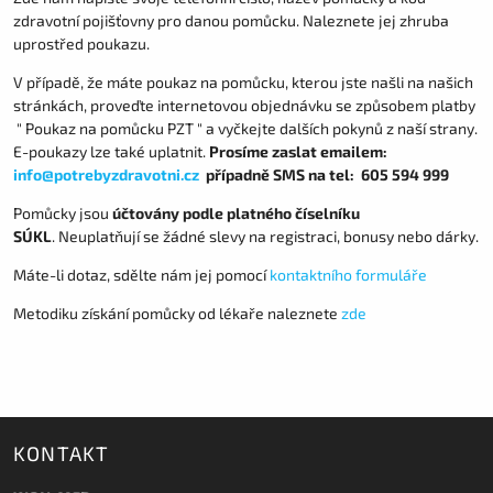
zdravotní pojišťovny pro danou pomůcku. Naleznete jej zhruba
uprostřed poukazu.
V případě, že máte poukaz na pomůcku, kterou jste našli na našich
stránkách, proveďte internetovou objednávku se způsobem platby
" Poukaz na pomůcku PZT " a vyčkejte dalších pokynů z naší strany.
E-poukazy lze také uplatnit.
Prosíme zaslat emailem:
info@potrebyzdravotni.cz
případně SMS na tel: 605 594 999
Pomůcky jsou
účtovány podle platného číselníku
SÚKL
. Neuplatňují se žádné slevy na registraci, bonusy nebo dárky.
Máte-li dotaz, sdělte nám jej pomocí
kontaktního formuláře
Metodiku získání pomůcky od lékaře naleznete
zde
KONTAKT