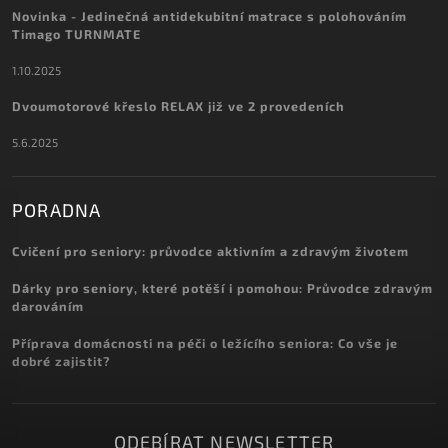
Novinka - Jedinečná antidekubitní matrace s polohováním
Timago TURNMATE
1.10.2025
Dvoumotorové křeslo RELAX již ve 2 provedeních
5.6.2025
PORADNA
Cvičení pro seniory: průvodce aktivním a zdravým životem
Dárky pro seniory, které potěší i pomohou: Průvodce zdravým
darováním
Příprava domácnosti na péči o ležícího seniora: Co vše je
dobré zajistit?
ODEBÍRAT NEWSLETTER