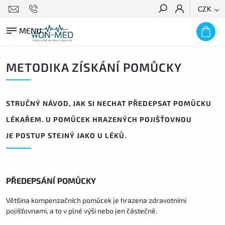
CZK
HLEDAT
METODIKA ZÍSKÁNÍ POMŮCKY
STRUČNÝ NÁVOD, JAK SI NECHAT PŘEDEPSAT POMŮCKU
LÉKAŘEM. U POMŮCEK HRAZENÝCH POJIŠŤOVNOU
JE POSTUP STEJNÝ JAKO U LÉKŮ.
PŘEDEPSÁNÍ POMŮCKY
Většina kompenzačních pomůcek je hrazena zdravotními
pojišťovnami, a to v plné výši nebo jen částečně.