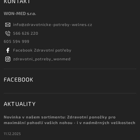
KONTAKT
WON-MED s.r.o.
info
@
zdravotnicke-potreby-welnes.cz
566 626 220
605 594 999
Facebook Zdravotní potřeby
zdravotni_potreby_wonmed
FACEBOOK
AKTUALITY
Novinka v našem sortimentu: Zdravotní ponožky pro
maximální pohodlí vašich nohou - i v nadměrných velikostech
11.12.2025