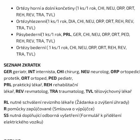
Ortézy horní a dolní končetiny (1 ks/1 rok, CHI, NEU, ORP, ORT,
REH, REV, TRA, TVL)
Ortézyhlezenní(1 ks/1 rok, DIA, CHI, NEU, ORP, ORT, REH, REV,
TRA, TVL)
Pásybederní(1 ks/1 rok,
PRL
, GER, CHI, NEU, ORP, ORT, PED,
REH, REV, TRA, TVL)
Ortézy bederní ( 1 ks/1 rok, CHI, NEU, ORP, ORT, REH, REV,
TRA, TVL)
SEZNAM ZKRATEK
GER
geriatr,
INT
internista,
CHI
chirurg,
NEU
neurolog,
ORP
ortopedic
protetik,
ORT
ortoped,
PED
pediatr,
PRL
praktický lékař,
REH
rehabilitační
lékař,
REV
revmatolog,
TRA
traumatolog,
TVL
tělovýchovný lékař
RL
nutné schválení revizního lékaře (Žádanka o zvýšení úhrady)
R
pomůcky zapůjčované (Smlouva o výpůjčce)
S5
nutná doplňující odborná vyšetření (Formulář k přidělení
elektrického vozíku)