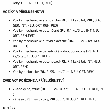
roky; GER, NEU, ORT, REH)
VOZÍKY A PŘÍSLUŠENSTVÍ
Vozíky mechanické standardní (
RL
, R, 1 ks/5 let;
PRL
, DIA,
GER, INT, NEU, ORT, REH, PED)
Vozíky mechanické odlehčené (
RL
, R, 1 ks/5 let; INT, NEU,
ORT, REH, PED)
Vozíky mechanické aktivní a dětské (
RL
, R, 1 ks/5 let; NEU,
ORT, REH)
Vozíky mechanické bariatrické a dvouobručové (
RL
, R, 1
ks/5 let; NEU, ORT, REH)
Vozíky mechanické polohovací (
RL
, R, 1 ks/5 let; INT, NEU,
ORT, REH)
Vozíky elektrické (
RL
, R, S5, 1 ks/7 let; NEU, ORT, REH)
ZVEDÁKY POJÍZDNÉ A PŘÍSLUŠENSTVÍ
Zvedáky pojízdné (
RL
, R, 1 ks/10 let; GER, NEU, ORT, REH, INT
)
Závěsy (
RL
,1 ks/3 roky;
PRL
, GER, NEU, ORT, REH, INT )
ORTÉZY