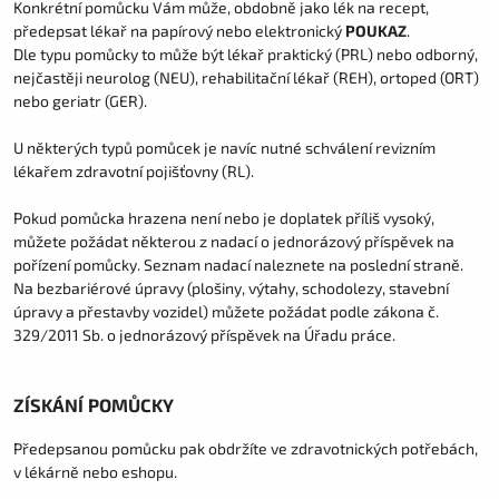
Konkrétní pomůcku Vám může, obdobně jako lék na recept,
předepsat lékař na papírový nebo elektronický
POUKAZ
.
Dle typu pomůcky to může být lékař praktický (PRL) nebo odborný,
nejčastěji neurolog (NEU), rehabilitační lékař (REH), ortoped (ORT)
nebo geriatr (GER).
U některých typů pomůcek je navíc nutné schválení revizním
lékařem zdravotní pojišťovny (RL).
Pokud pomůcka hrazena není nebo je doplatek příliš vysoký,
můžete požádat některou z nadací o jednorázový příspěvek na
pořízení pomůcky. Seznam nadací naleznete na poslední straně.
Na bezbariérové úpravy (plošiny, výtahy, schodolezy, stavební
úpravy a přestavby vozidel) můžete požádat podle zákona č.
329/2011 Sb. o jednorázový příspěvek na Úřadu práce.
ZÍSKÁNÍ POMŮCKY
Předepsanou pomůcku pak obdržíte ve zdravotnických potřebách,
v lékárně nebo eshopu.