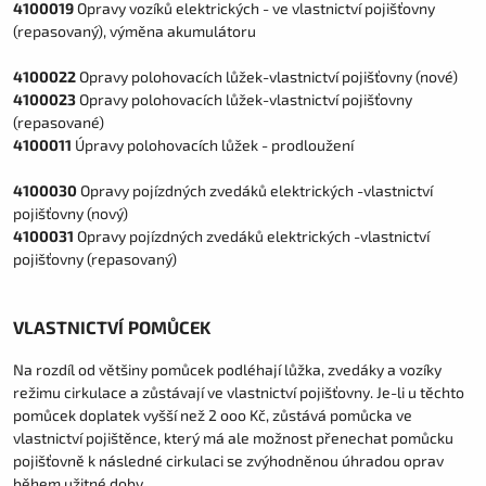
4100019
Opravy vozíků elektrických - ve vlastnictví pojišťovny
(repasovaný), výměna akumulátoru
4100022
Opravy polohovacích lůžek-vlastnictví pojišťovny (nové)
4100023
Opravy polohovacích lůžek-vlastnictví pojišťovny
(repasované)
4100011
Úpravy polohovacích lůžek - prodloužení
4100030
Opravy pojízdných zvedáků elektrických -vlastnictví
pojišťovny (nový)
4100031
Opravy pojízdných zvedáků elektrických -vlastnictví
pojišťovny (repasovaný)
VLASTNICTVÍ POMŮCEK
Na rozdíl od většiny pomůcek podléhají lůžka, zvedáky a vozíky
režimu cirkulace a zůstávají ve vlastnictví pojišťovny. Je-li u těchto
pomůcek doplatek vyšší než 2 ooo Kč, zůstává pomůcka ve
vlastnictví pojištěnce, který má ale možnost přenechat pomůcku
pojišťovně k následné cirkulaci se zvýhodněnou úhradou oprav
během užitné doby.