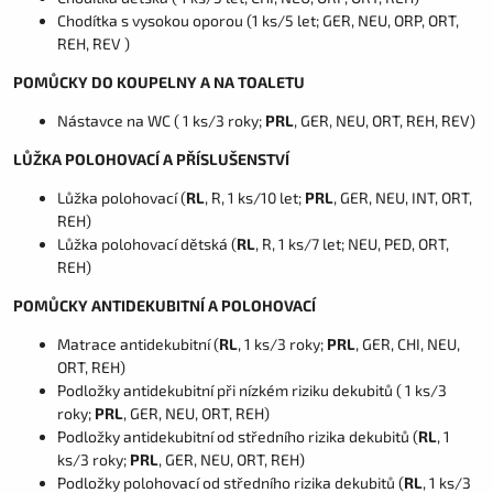
Chodítka s vysokou oporou (1 ks/5 let; GER, NEU, ORP, ORT,
REH, REV )
POMŮCKY DO KOUPELNY A NA TOALETU
Nástavce na WC ( 1 ks/3 roky;
PRL
, GER, NEU, ORT, REH, REV)
LŮŽKA POLOHOVACÍ A PŘÍSLUŠENSTVÍ
Lůžka polohovací (
RL
, R, 1 ks/10 let;
PRL
, GER, NEU, INT, ORT,
REH)
Lůžka polohovací dětská (
RL
, R, 1 ks/7 let; NEU, PED, ORT,
REH)
POMŮCKY ANTIDEKUBITNÍ A POLOHOVACÍ
Matrace antidekubitní (
RL
, 1 ks/3 roky;
PRL
, GER, CHI, NEU,
ORT, REH)
Podložky antidekubitní při nízkém riziku dekubitů ( 1 ks/3
roky;
PRL
, GER, NEU, ORT, REH)
Podložky antidekubitní od středního rizika dekubitů (
RL
, 1
ks/3 roky;
PRL
, GER, NEU, ORT, REH)
Podložky polohovací od středního rizika dekubitů (
RL
, 1 ks/3