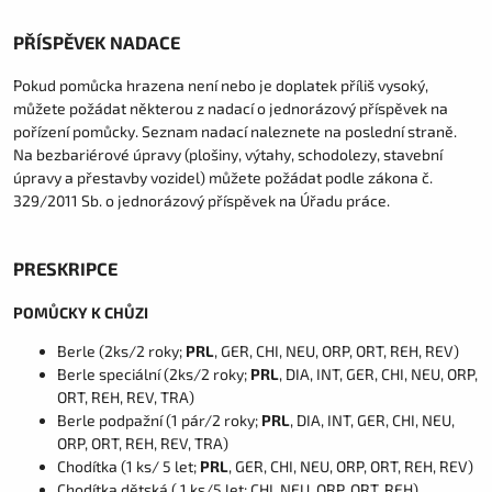
PŘÍSPĚVEK NADACE
Pokud pomůcka hrazena není nebo je doplatek příliš vysoký,
můžete požádat některou z nadací o jednorázový příspěvek na
pořízení pomůcky. Seznam nadací naleznete na poslední straně.
Na bezbariérové úpravy (plošiny, výtahy, schodolezy, stavební
úpravy a přestavby vozidel) můžete požádat podle zákona č.
329/2011 Sb. o jednorázový příspěvek na Úřadu práce.
PRESKRIPCE
POMŮCKY K CHŮZI
Berle (2ks/2 roky;
PRL
, GER, CHI, NEU, ORP, ORT, REH, REV)
Berle speciální (2ks/2 roky;
PRL
, DIA, INT, GER, CHI, NEU, ORP,
ORT, REH, REV, TRA)
Berle podpažní (1 pár/2 roky;
PRL
, DIA, INT, GER, CHI, NEU,
ORP, ORT, REH, REV, TRA)
Chodítka (1 ks/ 5 let;
PRL
, GER, CHI, NEU, ORP, ORT, REH, REV)
Chodítka dětská ( 1 ks/5 let; CHI, NEU, ORP, ORT, REH)