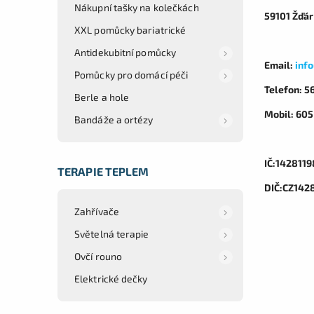
Nákupní tašky na kolečkách
59101 Žďár
XXL pomůcky bariatrické
Antidekubitní pomůcky
Email:
inf
Pomůcky pro domácí péči
Telefon: 5
Berle a hole
Mobil: 60
Bandáže a ortézy
IČ:1428119
TERAPIE TEPLEM
DIČ:CZ142
Zahřívače
Světelná terapie
Ovčí rouno
Elektrické dečky