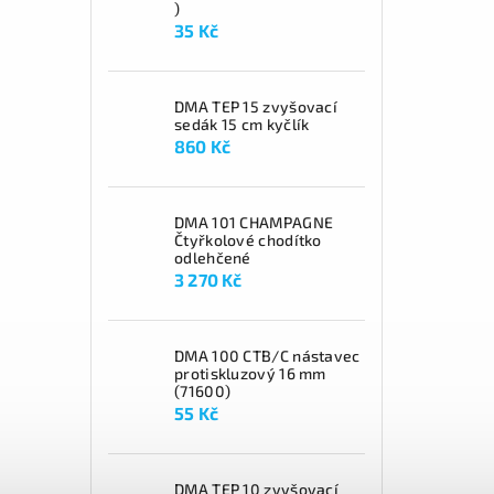
)
35 Kč
DMA TEP 15 zvyšovací
sedák 15 cm kyčlík
860 Kč
DMA 101 CHAMPAGNE
Čtyřkolové chodítko
odlehčené
3 270 Kč
DMA 100 CTB/C nástavec
protiskluzový 16 mm
(71600)
55 Kč
DMA TEP 10 zvyšovací