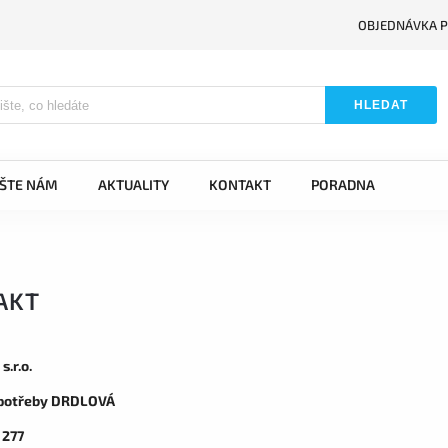
OBJEDNÁVKA P
HLEDAT
IŠTE NÁM
AKTUALITY
KONTAKT
PORADNA
AKT
.r.o.
 potřeby DRDLOVÁ
 277