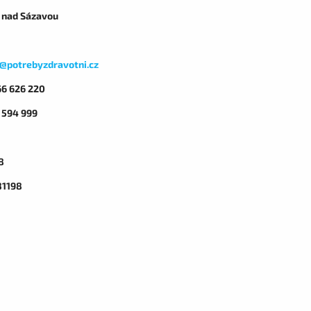
 nad Sázavou
o@potrebyzdravotni.cz
66 626 220
5 594 999
8
81198