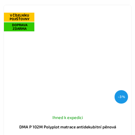
V ČÍSELNÍKU
POJIŠŤOVNY
DOPRAVA
ZDARMA
–3 %
Ihned k expedici
DMA P 102M Polyplot matrace antidekubitní pěnová