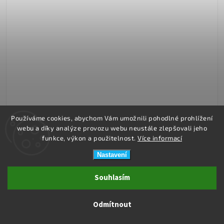
Používáme cookies, abychom Vám umožnili pohodlné prohlížení
webu a díky analýze provozu webu neustále zlepšovali jeho
Ihned k expedici
funkce, výkon a použitelnost.
Více informací
jersey prostěradlo 90x200 cm
Nastavení
150 Kč
Souhlasím
Do košíku
Odmítnout