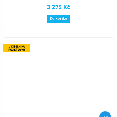
3 275 Kč
Do košíku
V ČÍSELNÍKU
POJIŠŤOVNY