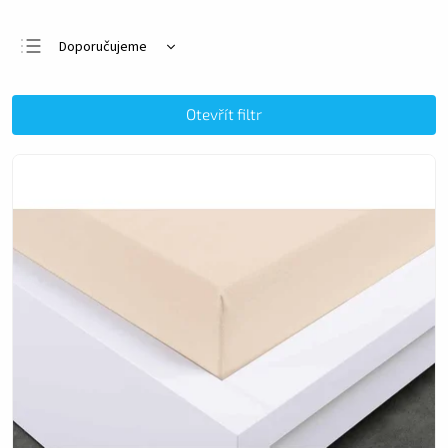
Doporučujeme
Nejlevnější
Nejdražší
Otevřít filtr
Nejprodávanější
Abecedně