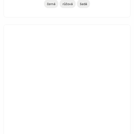
černá
růžová
šedá