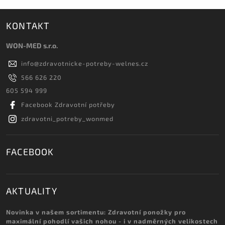
KONTAKT
WON-MED s.r.o.
info
@
zdravotnicke-potreby-welnes.cz
566 626 220
605 594 999
Facebook Zdravotní potřeby
zdravotni_potreby_wonmed
FACEBOOK
AKTUALITY
Novinka v našem sortimentu: Zdravotní ponožky pro
maximální pohodlí vašich nohou - i v nadměrných velikostech