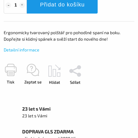
Přidat do košíku
Ergonomicky tvarovaný polštář pro pohodlné spaní na boku.
Dopřejte si klidný spánek a svěží start do nového dne!
Detailní informace
Tisk
Zeptat se
Hlídat
Sdílet
23 let s Vámi
23 let s Vámi
DOPRAVA GLS ZDARMA