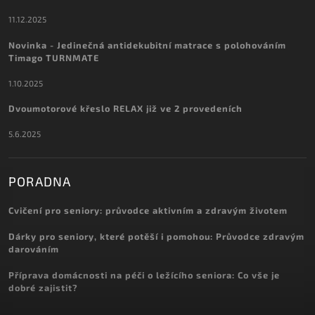
11.12.2025
Novinka - Jedinečná antidekubitní matrace s polohováním
Timago TURNMATE
1.10.2025
Dvoumotorové křeslo RELAX již ve 2 provedeních
5.6.2025
PORADNA
Cvičení pro seniory: průvodce aktivním a zdravým životem
Dárky pro seniory, které potěší i pomohou: Průvodce zdravým
darováním
Příprava domácnosti na péči o ležícího seniora: Co vše je
dobré zajistit?