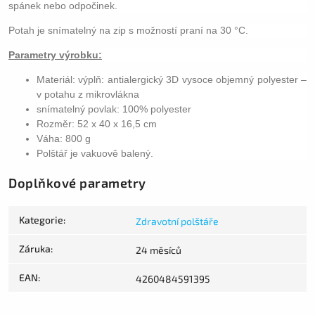
spánek nebo odpočinek.
Potah je snímatelný na zip s možností praní na 30 °C.
Parametry výrobku:
Materiál: výplň: antialergický 3D vysoce objemný polyester –
v potahu z mikrovlákna
snímatelný povlak: 100% polyester
Rozměr: 52 x 40 x 16,5 cm
Váha: 800 g
Polštář je vakuově balený.
Doplňkové parametry
Kategorie
:
Zdravotní polštáře
Záruka
:
24 měsíců
EAN
:
4260484591395