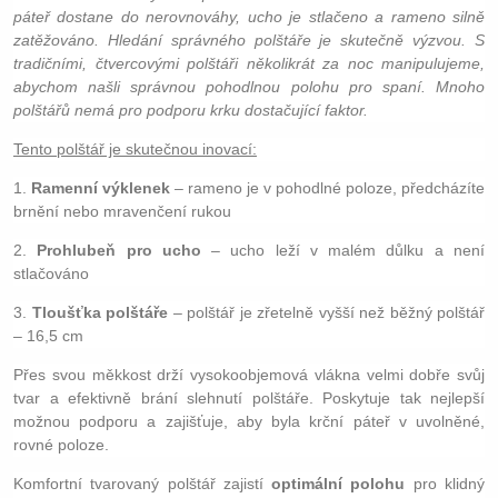
páteř dostane do nerovnováhy, ucho je stlačeno a rameno silně
zatěžováno. Hledání správného polštáře je skutečně výzvou. S
tradičními, čtvercovými polštáři několikrát za noc manipulujeme,
abychom našli správnou pohodlnou polohu pro spaní. Mnoho
polštářů nemá pro podporu krku dostačující faktor.
Tento polštář je skutečnou inovací:
1.
Ramenní výklenek
– rameno je v pohodlné poloze, předcházíte
brnění nebo mravenčení rukou
2.
Prohlubeň pro ucho
– ucho leží v malém důlku a není
stlačováno
3.
Tloušťka polštáře
– polštář je zřetelně vyšší než běžný polštář
– 16,5 cm
Přes svou měkkost drží vysokoobjemová vlákna velmi dobře svůj
tvar a efektivně brání slehnutí polštáře. Poskytuje tak nejlepší
možnou podporu a zajišťuje, aby byla krční páteř v uvolněné,
rovné poloze.
Komfortní tvarovaný polštář zajistí
optimální polohu
pro klidný