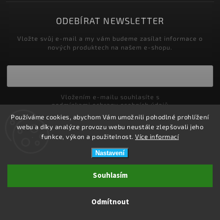
ODEBÍRAT NEWSLETTER
Vložte svůj e-mail a my vám budeme zasílat informace o
nových produktech na našem e-shopu.
Vložením e-mailu souhlasíte s
podmínkami ochrany osobních údajů
Používáme cookies, abychom Vám umožnili pohodlné prohlížení
Přihlásit se
webu a díky analýze provozu webu neustále zlepšovali jeho
funkce, výkon a použitelnost.
Více informací
Nastavení
Copyright 2026
ZDRAVOTNÍ POTŘEBY DRDLOVÁ
. Všechna práva
Souhlasím
vyhrazena.
Upravit nastavení cookies
Odmítnout