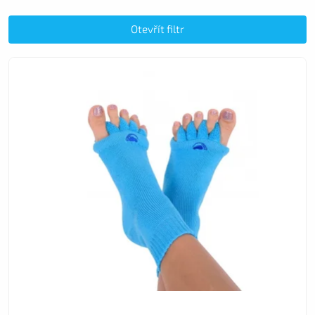
Nejlevnější
Nejdražší
Otevřít filtr
Nejprodávanější
Abecedně