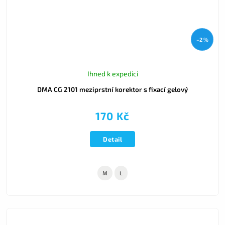
–2 %
Ihned k expedici
DMA CG 2101 meziprstní korektor s fixací gelový
170 Kč
Detail
M
L