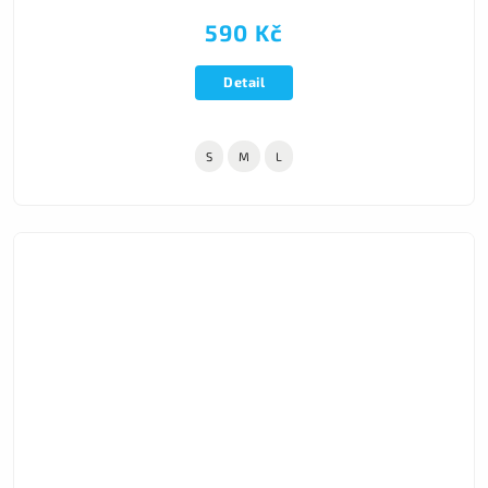
590 Kč
Detail
S
M
L