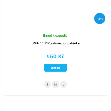
–3 %
Ihned k expedici
DMA CC 212 gelová podpatěnka
460 Kč
Detail
S
M
L