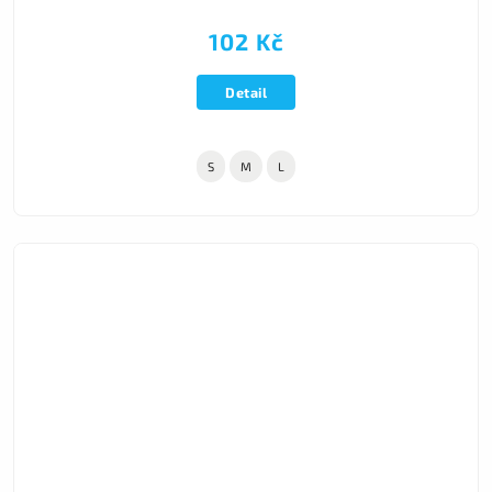
102 Kč
Detail
S
M
L