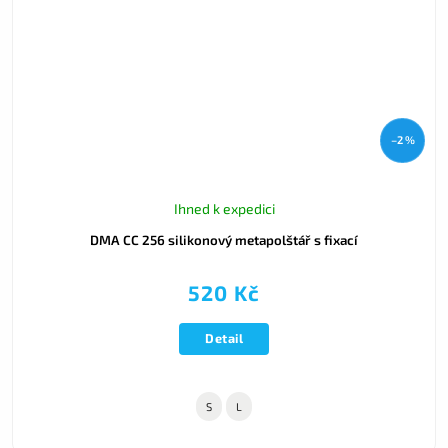
–2 %
Ihned k expedici
DMA CC 256 silikonový metapolštář s fixací
520 Kč
Detail
S
L