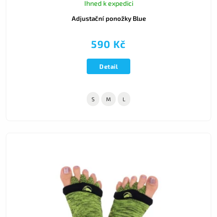
Ihned k expedici
Adjustační ponožky Blue
590 Kč
Detail
S
M
L