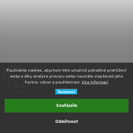
Používáme cookies, abychom Vám umožnili pohodlné prohlížení
webu a díky analýze provozu webu neustále zlepšovali jeho
funkce, výkon a použitelnost.
Více informací
Nastavení
Souhlasím
Ihned k expedici
Odmítnout
MODOM SJH 610A Akupresurní vložky do bot s magnety pánské