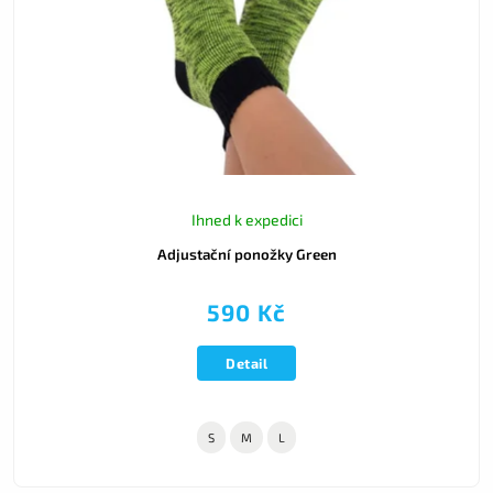
Ihned k expedici
Adjustační ponožky Green
590 Kč
Detail
S
M
L