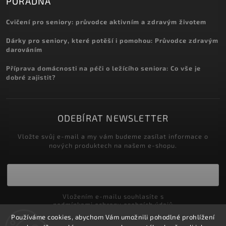
PORADNA
Cvičení pro seniory: průvodce aktivním a zdravým životem
Dárky pro seniory, které potěší i pomohou: Průvodce zdravým
darováním
Příprava domácnosti na péči o ležícího seniora: Co vše je
dobré zajistit?
ODEBÍRAT NEWSLETTER
Vložte svůj e-mail a my vám budeme zasílat informace o
nových produktech na našem e-shopu.
Vložením e-mailu souhlasíte s
podmínkami ochrany osobních údajů
Používáme cookies, abychom Vám umožnili pohodlné prohlížení