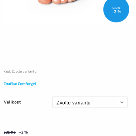
535 Kč
–2 %
Kód:
Zvolte variantu
Značka:
Comforgel
Velikost
535 Kč
–2 %