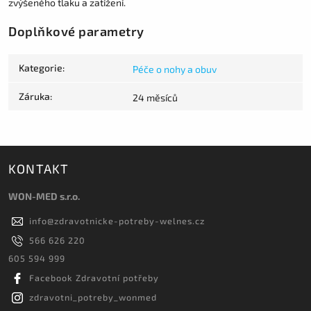
zvýšeného tlaku a zatížení.
Doplňkové parametry
Kategorie
:
Péče o nohy a obuv
Záruka
:
24 měsíců
KONTAKT
WON-MED s.r.o.
info
@
zdravotnicke-potreby-welnes.cz
566 626 220
605 594 999
Facebook Zdravotní potřeby
zdravotni_potreby_wonmed