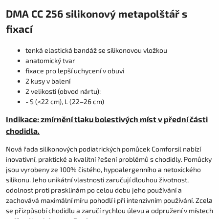
DMA CC 256 silikonový metapolštář s
fixací
tenká elastická bandáž se silikonovou vložkou
anatomický tvar
fixace pro lepší uchycení v obuvi
2 kusy v balení
2 velikosti (obvod nártu):
- S (<22 cm), L (22–26 cm)
Indikace: zmírnění tlaku bolestivých míst v přední části
chodidla.
Nová řada silikonových podiatrických pomůcek Comforsil nabízí
inovativní, praktické a kvalitní řešení problémů s chodidly. Pomůcky
jsou vyrobeny ze 100% čistého, hypoalergenního a netoxického
silikonu. Jeho unikátní vlastnosti zaručují dlouhou životnost,
odolnost proti prasklinám po celou dobu jeho používání a
zachovává maximální míru pohodlí i při intenzivním používání. Zcela
se přizpůsobí chodidlu a zaručí rychlou úlevu a odpružení v místech