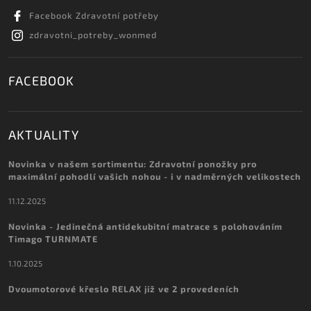
Facebook Zdravotní potřeby
zdravotni_potreby_wonmed
FACEBOOK
AKTUALITY
Novinka v našem sortimentu: Zdravotní ponožky pro
maximální pohodlí vašich nohou - i v nadměrných velikostech
11.12.2025
Novinka - Jedinečná antidekubitní matrace s polohováním
Timago TURNMATE
1.10.2025
Dvoumotorové křeslo RELAX již ve 2 provedeních