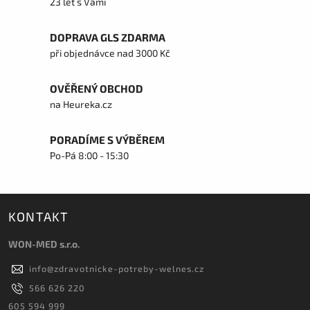
23 let s Vámi
DOPRAVA GLS ZDARMA
při objednávce nad 3000 Kč
OVĚŘENÝ OBCHOD
na Heureka.cz
PORADÍME S VÝBĚREM
Po-Pá 8:00 - 15:30
KONTAKT
WON-MED s.r.o.
info
@
zdravotnicke-potreby-welnes.cz
566 626 220
605 594 999