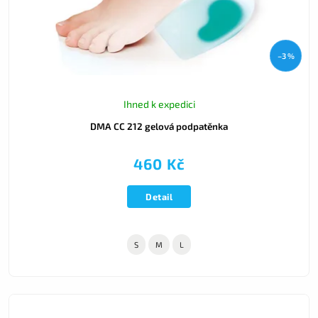
–3 %
Ihned k expedici
DMA CC 212 gelová podpatěnka
460 Kč
Detail
S
M
L