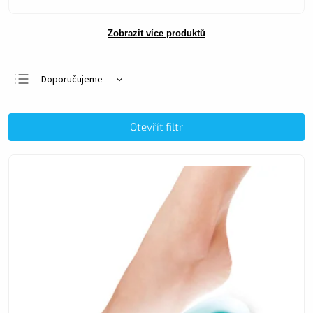
Zobrazit více produktů
Doporučujeme
Nejlevnější
Nejdražší
Otevřít filtr
Nejprodávanější
Abecedně