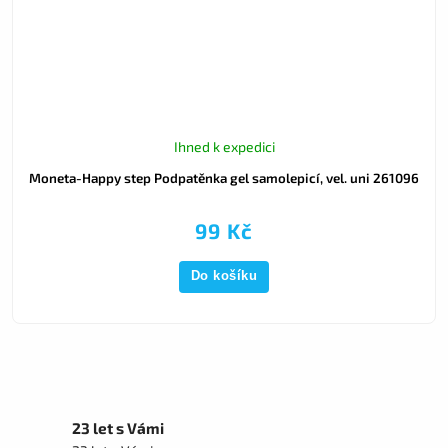
Ihned k expedici
Moneta-Happy step Podpatěnka gel samolepicí, vel. uni 261096
99 Kč
Do košíku
23 let s Vámi