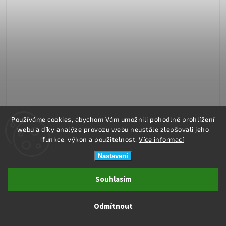
Používáme cookies, abychom Vám umožnili pohodlné prohlížení
webu a díky analýze provozu webu neustále zlepšovali jeho
funkce, výkon a použitelnost.
Více informací
Nastavení
Ihned k expedici
Souhlasím
Iplikátor s.r.o. 35 x 19 cm - malý A2 (bavlna)
509 Kč
Odmítnout