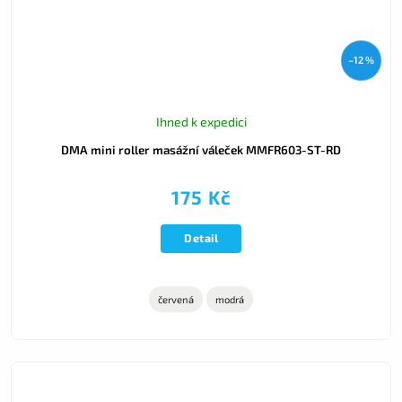
–12 %
Ihned k expedici
DMA mini roller masážní váleček MMFR603-ST-RD
175 Kč
Detail
červená
modrá