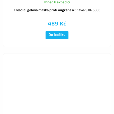
Ihned k expedici
Chladící gelová maska proti migréně a únavě-SJH-586C
489 Kč
Do košíku