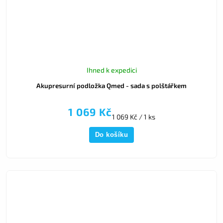
Ihned k expedici
Akupresurní podložka Qmed - sada s polštářkem
1 069 Kč
1 069 Kč / 1 ks
Do košíku