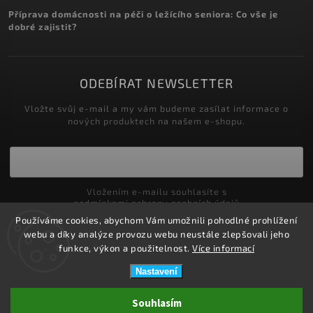
Příprava domácnosti na péči o ležícího seniora: Co vše je
dobré zajistit?
ODEBÍRAT NEWSLETTER
Vložte svůj e-mail a my vám budeme zasílat informace o
nových produktech na našem e-shopu.
Vložením e-mailu souhlasíte s
podmínkami ochrany osobních údajů
Používáme cookies, abychom Vám umožnili pohodlné prohlížení
Přihlásit se
webu a díky analýze provozu webu neustále zlepšovali jeho
funkce, výkon a použitelnost.
Více informací
Nastavení
Copyright 2026
ZDRAVOTNÍ POTŘEBY DRDLOVÁ
. Všechna práva
Souhlasím