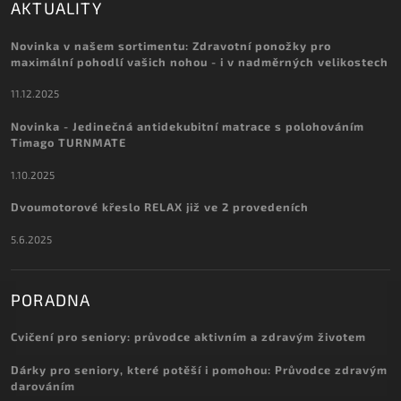
AKTUALITY
Novinka v našem sortimentu: Zdravotní ponožky pro
maximální pohodlí vašich nohou - i v nadměrných velikostech
11.12.2025
Novinka - Jedinečná antidekubitní matrace s polohováním
Timago TURNMATE
1.10.2025
Dvoumotorové křeslo RELAX již ve 2 provedeních
5.6.2025
PORADNA
Cvičení pro seniory: průvodce aktivním a zdravým životem
Dárky pro seniory, které potěší i pomohou: Průvodce zdravým
darováním