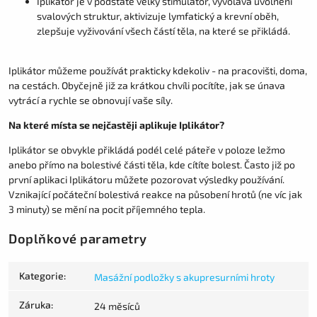
Iplikátor je v podstatě velký stimulátor, vyvolává uvolnění
svalových struktur, aktivizuje lymfatický a krevní oběh,
zlepšuje vyživování všech částí těla, na které se přikládá.
Iplikátor můžeme používát prakticky kdekoliv - na pracovišti, doma,
na cestách. Obyčejně již za krátkou chvíli pocítíte, jak se únava
vytrácí a rychle se obnovují vaše síly.
Na které místa se nejčastěji aplikuje Iplikátor?
Iplikátor se obvykle přikládá podél celé páteře v poloze ležmo
anebo přímo na bolestivé části těla, kde cítíte bolest. Často již po
první aplikaci Iplikátoru můžete pozorovat výsledky používání.
Vznikající počáteční bolestivá reakce na působení hrotů (ne víc jak
3 minuty) se mění na pocit příjemného tepla.
Doplňkové parametry
Kategorie
:
Masážní podložky s akupresurními hroty
Záruka
:
24 měsíců