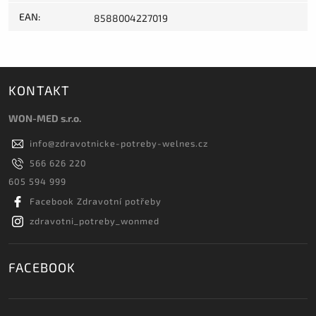
EAN
:
8588004227019
KONTAKT
WON-MED s.r.o.
info
@
zdravotnicke-potreby-welnes.cz
566 626 220
605 594 999
Facebook Zdravotní potřeby
zdravotni_potreby_wonmed
FACEBOOK