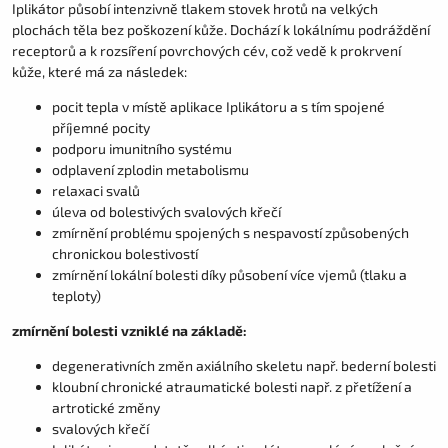
Iplikátor působí intenzivně tlakem stovek hrotů na velkých
plochách těla bez poškození kůže. Dochází k lokálnímu podráždění
receptorů a k rozsíření povrchových cév, což vedě k prokrvení
kůže, které má za následek:
pocit tepla v místě aplikace Iplikátoru a s tím spojené
příjemné pocity
podporu imunitního systému
odplavení zplodin metabolismu
relaxaci svalů
úleva od bolestivých svalových křečí
zmírnění problému spojených s nespavostí způsobených
chronickou bolestivostí
zmírnění lokální bolesti díky působení více vjemů (tlaku a
teploty)
zmírnění bolesti vzniklé na základě:
degenerativních změn axiálního skeletu např. bederní bolesti
kloubní chronické atraumatické bolesti např. z přetížení a
artrotické změny
svalových křečí