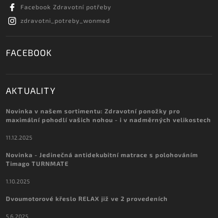
Facebook Zdravotní potřeby
zdravotni_potreby_wonmed
FACEBOOK
AKTUALITY
Novinka v našem sortimentu: Zdravotní ponožky pro
maximální pohodlí vašich nohou - i v nadměrných velikostech
11.12.2025
Novinka - Jedinečná antidekubitní matrace s polohováním
Timago TURNMATE
1.10.2025
Dvoumotorové křeslo RELAX již ve 2 provedeních
5.6.2025