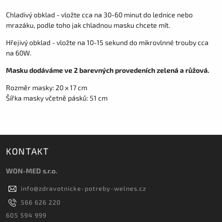
Chladivý obklad - vložte cca na 30-60 minut do lednice nebo
mrazáku, podle toho jak chladnou masku chcete mít.
Hřejivý obklad - vložte na 10-15 sekund do mikrovlnné trouby cca
na 60W.
Masku dodáváme ve 2 barevných provedeních zelená a růžová.
Rozměr masky: 20 x 17 cm
Šířka masky včetně pásků: 51 cm
KONTAKT
WON-MED s.r.o.
info
@
zdravotnicke-potreby-welnes.cz
566 626 220
605 594 999