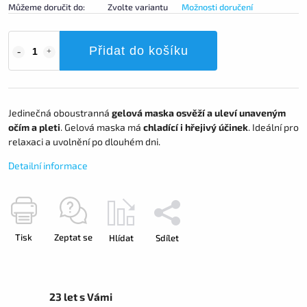
Můžeme doručit do:
Zvolte variantu
Možnosti doručení
Přidat do košíku
Jedinečná oboustranná
gelová maska osvěží a uleví unaveným
očím a pleti
. Gelová maska má
chladící i hřejivý účinek
. Ideální pro
relaxaci a uvolnění po dlouhém dni.
Detailní informace
Tisk
Zeptat se
Hlídat
Sdílet
23 let s Vámi