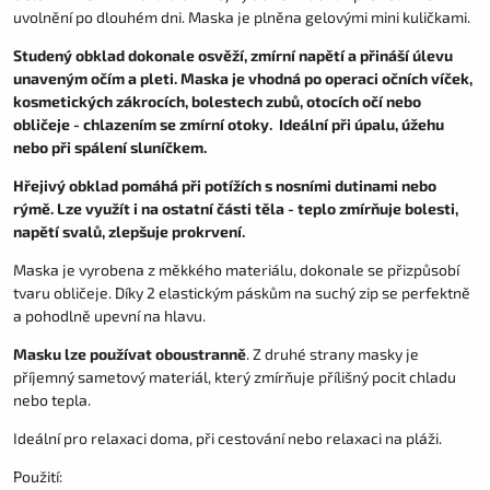
uvolnění po dlouhém dni. Maska je plněna gelovými mini kuličkami.
Studený obklad dokonale osvěží, zmírní napětí a přináší úlevu
unaveným očím a pleti. Maska je vhodná po operaci očních víček,
kosmetických zákrocích, bolestech zubů, otocích očí nebo
obličeje - chlazením se zmírní otoky. Ideální při úpalu, úžehu
nebo při spálení sluníčkem.
Hřejivý obklad pomáhá při potížích s nosními dutinami nebo
rýmě. Lze využít i na ostatní části těla - teplo zmírňuje bolesti,
napětí svalů, zlepšuje prokrvení.
Maska je vyrobena z měkkého materiálu, dokonale se přizpůsobí
tvaru obličeje. Díky 2 elastickým páskům na suchý zip se perfektně
a pohodlně upevní na hlavu.
Masku lze používat oboustranně
. Z druhé strany masky je
příjemný sametový materiál, který zmírňuje přílišný pocit chladu
nebo tepla.
Ideální pro relaxaci doma, při cestování nebo relaxaci na pláži.
Použití: