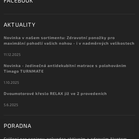
FACEBOOK
AKTUALITY
Novinka v našem sortimentu: Zdravotní ponožky pro
maximální pohodlí vašich nohou - i v nadměrných velikostech
11.12.2025
Novinka - Jedinečná antidekubitní matrace s polohováním
Timago TURNMATE
1.10.2025
Dvoumotorové křeslo RELAX již ve 2 provedeních
5.6.2025
PORADNA
Cvičení pro seniory: průvodce aktivním a zdravým životem