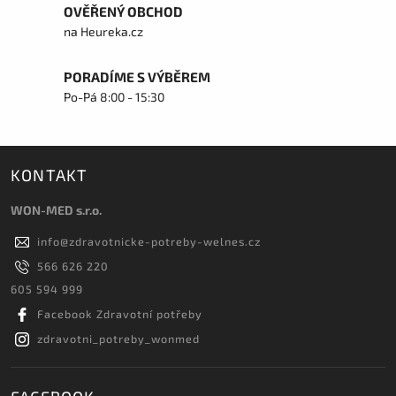
OVĚŘENÝ OBCHOD
na Heureka.cz
PORADÍME S VÝBĚREM
Po-Pá 8:00 - 15:30
KONTAKT
WON-MED s.r.o.
info
@
zdravotnicke-potreby-welnes.cz
566 626 220
605 594 999
Facebook Zdravotní potřeby
zdravotni_potreby_wonmed