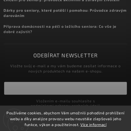
Dárky pro seniory, které potěší i pomohou: Průvodce zdravým
darováním
Příprava domácnosti na péči o ležícího seniora: Co vše je
dobré zajistit?
ODEBÍRAT NEWSLETTER
Vložte svůj e-mail a my vám budeme zasílat informace o
nových produktech na našem e-shopu.
Vložením e-mailu souhlasíte s
podmínkami ochrany osobních údajů
Používáme cookies, abychom Vám umožnili pohodlné prohlížení
Přihlásit se
webu a díky analýze provozu webu neustále zlepšovali jeho
funkce, výkon a použitelnost.
Více informací