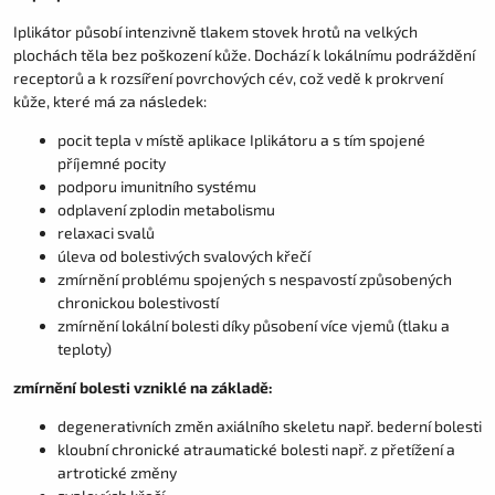
Iplikátor působí intenzivně tlakem stovek hrotů na velkých
plochách těla bez poškození kůže. Dochází k lokálnímu podráždění
receptorů a k rozsíření povrchových cév, což vedě k prokrvení
kůže, které má za následek:
pocit tepla v místě aplikace Iplikátoru a s tím spojené
příjemné pocity
podporu imunitního systému
odplavení zplodin metabolismu
relaxaci svalů
úleva od bolestivých svalových křečí
zmírnění problému spojených s nespavostí způsobených
chronickou bolestivostí
zmírnění lokální bolesti díky působení více vjemů (tlaku a
teploty)
zmírnění bolesti vzniklé na základě:
degenerativních změn axiálního skeletu např. bederní bolesti
kloubní chronické atraumatické bolesti např. z přetížení a
artrotické změny