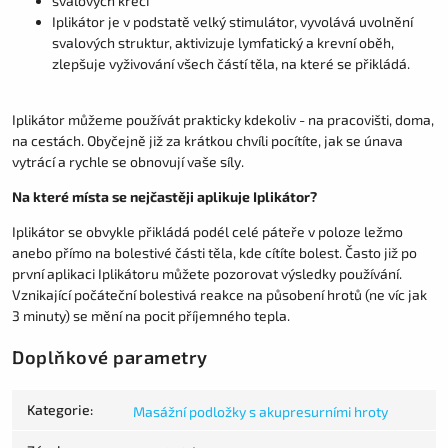
svalových křečí
Iplikátor je v podstatě velký stimulátor, vyvolává uvolnění
svalových struktur, aktivizuje lymfatický a krevní oběh,
zlepšuje vyživování všech částí těla, na které se přikládá.
Iplikátor můžeme používát prakticky kdekoliv - na pracovišti, doma,
na cestách. Obyčejně již za krátkou chvíli pocítíte, jak se únava
vytrácí a rychle se obnovují vaše síly.
Na které místa se nejčastěji aplikuje Iplikátor?
Iplikátor se obvykle přikládá podél celé páteře v poloze ležmo
anebo přímo na bolestivé části těla, kde cítíte bolest. Často již po
první aplikaci Iplikátoru můžete pozorovat výsledky používání.
Vznikající počáteční bolestivá reakce na působení hrotů (ne víc jak
3 minuty) se mění na pocit příjemného tepla.
Doplňkové parametry
Kategorie
:
Masážní podložky s akupresurními hroty