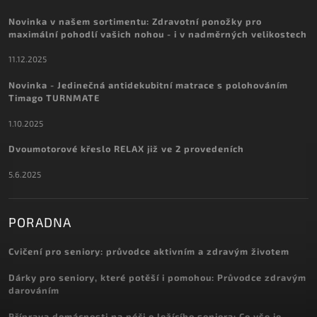
Novinka v našem sortimentu: Zdravotní ponožky pro
maximální pohodlí vašich nohou - i v nadměrných velikostech
11.12.2025
Novinka - Jedinečná antidekubitní matrace s polohováním
Timago TURNMATE
1.10.2025
Dvoumotorové křeslo RELAX již ve 2 provedeních
5.6.2025
PORADNA
Cvičení pro seniory: průvodce aktivním a zdravým životem
Dárky pro seniory, které potěší i pomohou: Průvodce zdravým
darováním
Příprava domácnosti na péči o ležícího seniora: Co vše je