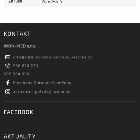
Záruka
:
24 měsíců
KONTAKT
WON-MED s.r.o.
info
@
zdravotnicke-potreby-welnes.cz
566 626 220
605 594 999
Facebook Zdravotní potřeby
zdravotni_potreby_wonmed
FACEBOOK
AKTUALITY