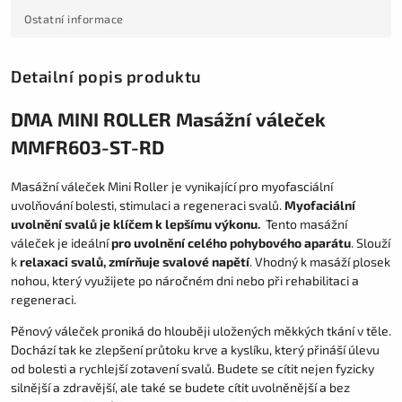
Ostatní informace
Detailní popis produktu
DMA MINI ROLLER Masážní váleček
MMFR603-ST-RD
Masážní váleček Mini Roller je vynikající pro myofasciální
uvolňování bolesti, stimulaci a regeneraci svalů.
Myofaciální
uvolnění svalů je klíčem k lepšímu výkonu.
Tento masážní
váleček je ideální
pro uvolnění celého pohybového aparátu
. Slouží
k
relaxaci svalů, zmírňuje svalové napětí
. Vhodný k masáží plosek
nohou, který využijete po náročném dni nebo při rehabilitaci a
regeneraci.
Pěnový váleček proniká do hlouběji uložených měkkých tkání v těle.
Dochází tak ke z
lepšení průtoku krve a kyslíku, který přináší úlevu
od bolesti a rychlejší zotavení svalů. Budete se cítit nejen fyzicky
silnější a zdravější, ale také se budete cítit uvolněnější a bez