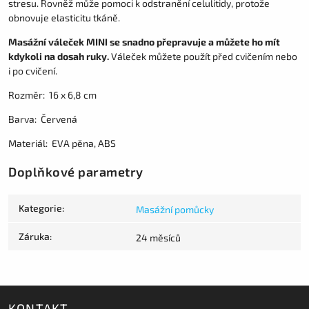
stresu. Rovněž
může pomoci k odstranění celulitidy, protože
obnovuje elasticitu tkáně.
Masážní váleček MINI se snadno přepravuje a můžete ho mít
kdykoli na dosah ruky.
Váleček můžete použít
před cvičením nebo
i po cvičení.
Rozměr: 16 x 6,8 cm
Barva: Červená
Materiál: EVA pěna, ABS
Doplňkové parametry
Kategorie
:
Masážní pomůcky
Záruka
:
24 měsíců
KONTAKT