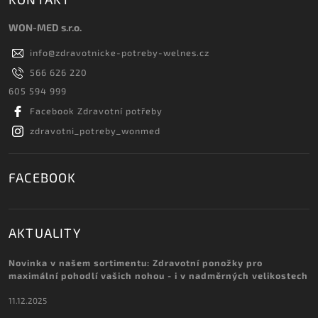
WON-MED s.r.o.
info
@
zdravotnicke-potreby-welnes.cz
566 626 220
605 594 999
Facebook Zdravotní potřeby
zdravotni_potreby_wonmed
FACEBOOK
AKTUALITY
Novinka v našem sortimentu: Zdravotní ponožky pro
maximální pohodlí vašich nohou - i v nadměrných velikostech
11.12.2025