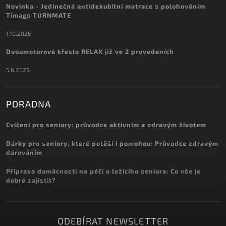
Novinka - Jedinečná antidekubitní matrace s polohováním
Timago TURNMATE
1.10.2025
Dvoumotorové křeslo RELAX již ve 2 provedeních
5.6.2025
PORADNA
Cvičení pro seniory: průvodce aktivním a zdravým životem
Dárky pro seniory, které potěší i pomohou: Průvodce zdravým
darováním
Příprava domácnosti na péči o ležícího seniora: Co vše je
dobré zajistit?
ODEBÍRAT NEWSLETTER