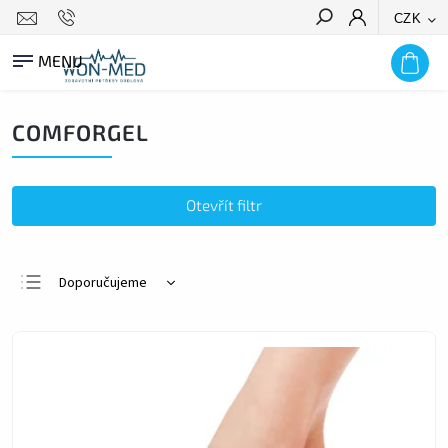
CZK
HLEDAT
COMFORGEL
Otevřít filtr
Doporučujeme
Nejlevnější
Nejdražší
Nejprodávanější
Abecedně