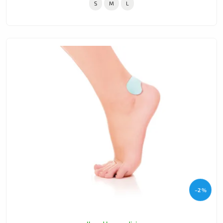
S
M
L
–2 %