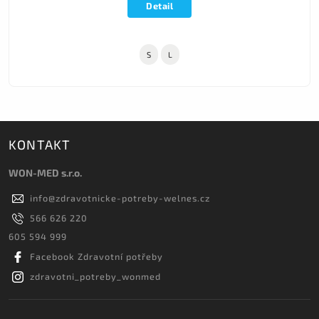
Detail
S
L
KONTAKT
WON-MED s.r.o.
info
@
zdravotnicke-potreby-welnes.cz
566 626 220
605 594 999
Facebook Zdravotní potřeby
zdravotni_potreby_wonmed