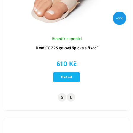
–3 %
Ihned k expedici
DMA CC 225 gelová špička s fixací
610 Kč
Detail
S
L