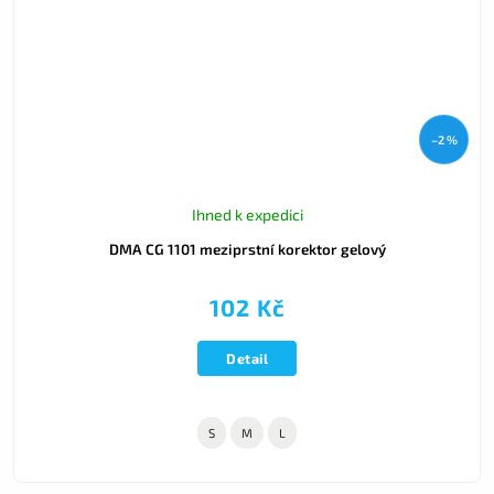
–2 %
Ihned k expedici
DMA CG 1101 meziprstní korektor gelový
102 Kč
Detail
S
M
L