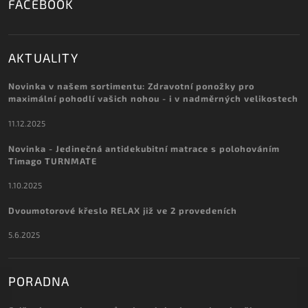
FACEBOOK
AKTUALITY
Novinka v našem sortimentu: Zdravotní ponožky pro
maximální pohodlí vašich nohou - i v nadměrných velikostech
11.12.2025
Novinka - Jedinečná antidekubitní matrace s polohováním
Timago TURNMATE
1.10.2025
Dvoumotorové křeslo RELAX již ve 2 provedeních
5.6.2025
PORADNA