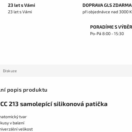
23 let s Vámi
DOPRAVA GLS ZDARMA
23 let s Vámi
při objednávce nad 3000 K
PORADÍME S VÝBĚ
Po-Pá 8:00 - 15:30
Diskuze
lní popis produktu
CC 213 samolepící silikonová patička
natomický tvar
 kusy v balení
niverzální velikost