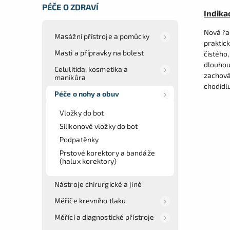
PÉČE O ZDRAVÍ
Indika
Nová řad
Masážní přístroje a pomůcky
praktic
Masti a přípravky na bolest
čistého,
dlouhou
Celulitida, kosmetika a
zachováv
manikůra
chodidlu
Péče o nohy a obuv
Vložky do bot
Silikonové vložky do bot
Podpatěnky
Prstové korektory a bandáže
(halux korektory)
Nástroje chirurgické a jiné
Měřiče krevního tlaku
Měřící a diagnostické přístroje