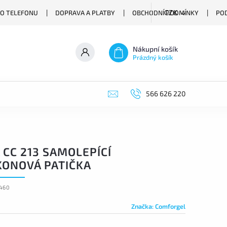
O TELEFONU
DOPRAVA A PLATBY
OBCHODNÍ PODMÍNKY
PO
CZK
Nákupní košík
Prázdný košík
566 626 220
 CC 213 SAMOLEPÍCÍ
KONOVÁ PATIČKA
460
Značka:
Comforgel