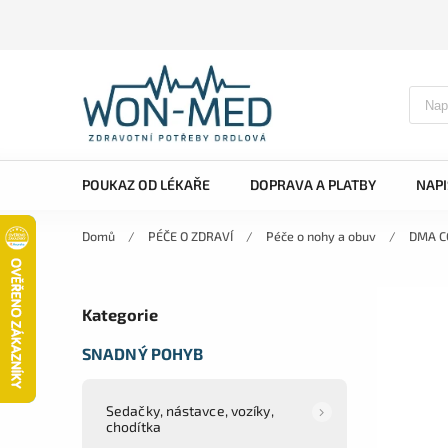
POUKAZ OD LÉKAŘE
DOPRAVA A PLATBY
NAP
Domů
/
PÉČE O ZDRAVÍ
/
Péče o nohy a obuv
/
DMA CC
Kategorie
SNADNÝ POHYB
Sedačky, nástavce, vozíky,
chodítka