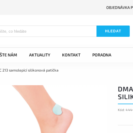
OBJEDNÁVKA P
HLEDAT
IŠTE NÁM
AKTUALITY
KONTAKT
PORADNA
 213 samolepící silikonová patička
DMA
SILI
Kód:
444