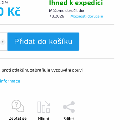
Ihned k expedici
–2 %
0 Kč
Můžeme doručit do:
7.8.2026
Možnosti doručení
Přidat do košíku
 proti otlakům, zabraňuje vyzouvání obuvi
í informace
Zeptat se
Hlídat
Sdílet