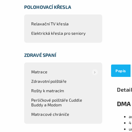
POLOHOVACÍ KŘESLA
Relaxační TV křesla
Elektrická křesla pro seniory
ZDRAVÉ SPANÍ
Popis
Matrace
Zdravotní polštáře
Detai
Rošty k matracím
Perličkové polštáře Cuddle
DMA 
Buddy a Modom
Matracové chrániče
a
4
u