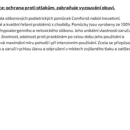
ce: ochrana proti otlakům, zabraňuje vyzouvání obuvi.
a silikonových podiatrických pomůcek Comforsil nabízí inovativní,
ké a kvalitní řešení problémů s chodidly. Pomůcky jsou vyrobeny ze 100
 hypoalergenního a netoxického silikonu. Jeho unikátní vlastnosti zaruču
 životnost, odolnost proti prasklinám po celou dobu jeho používání a
á maximální míru pohodlí i při intenzivním používání. Zcela se přizpůso
 a zaručí rychlou úlevu a odpružení v místech zvýšeného tlaku a zatížen