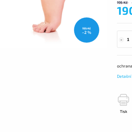
195 Kč
19
195 Kč
–2 %
ochrana
Detailn
Tisk