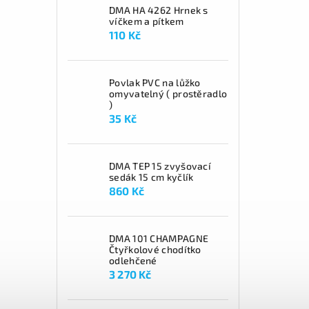
DMA HA 4262 Hrnek s
víčkem a pítkem
110 Kč
Povlak PVC na lůžko
omyvatelný ( prostěradlo
)
35 Kč
DMA TEP 15 zvyšovací
sedák 15 cm kyčlík
860 Kč
DMA 101 CHAMPAGNE
Čtyřkolové chodítko
odlehčené
3 270 Kč