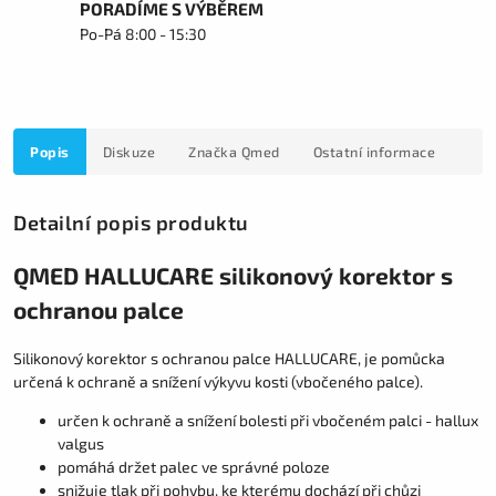
PORADÍME S VÝBĚREM
Po-Pá 8:00 - 15:30
Popis
Diskuze
Značka
Qmed
Ostatní informace
Detailní popis produktu
QMED HALLUCARE silikonový korektor s
ochranou palce
Silikonový korektor s ochranou palce HALLUCARE, je pomůcka
určená k ochraně a snížení výkyvu kosti (vbočeného palce).
určen k ochraně a snížení bolesti při vbočeném palci - hallux
valgus
pomáhá držet palec ve správné poloze
snižuje tlak při pohybu, ke kterému dochází při chůzi