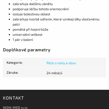
zabraňuje dalšímu zánětu
podporuje léčbu tohoto onemocnění
izoluje bolestivou oblast
zabraňuje tvorbě odřenin, které vznikají díky vbočenému
palci
pomáhá při hojení kůže
univerzální velikost
1 pár v balení
Doplňkové parametry
Kategorie
:
Péče o nohy a obuv
Záruka
:
24 měsíců
KONTAKT
WON-MED s.r.o.