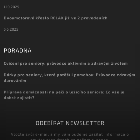
1.10.2025
Dvoumotorové křeslo RELAX již ve 2 provedeních
5.6.2025
PORADNA
Cvičení pro seniory: průvodce aktivním a zdravým životem
Dárky pro seniory, které potěší i pomohou: Průvodce zdravým
darováním
Příprava domácnosti na péči o ležícího seniora: Co vše je
dobré zajistit?
ODEBÍRAT NEWSLETTER
Vložte svůj e-mail a my vám budeme zasílat informace o
nových produktech na našem e-shopu.