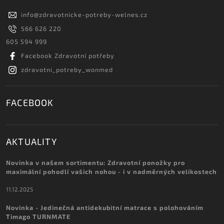
info
@
zdravotnicke-potreby-welnes.cz
566 626 220
605 594 999
Facebook Zdravotní potřeby
zdravotni_potreby_wonmed
FACEBOOK
AKTUALITY
Novinka v našem sortimentu: Zdravotní ponožky pro
maximální pohodlí vašich nohou - i v nadměrných velikostech
11.12.2025
Novinka - Jedinečná antidekubitní matrace s polohováním
Timago TURNMATE