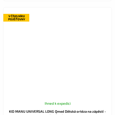
V ČÍSELNÍKU
POJIŠŤOVNY
Ihned k expedici
KID MANU UNIVERSAL LONG Qmed Dětská ortéza na zápěstí -