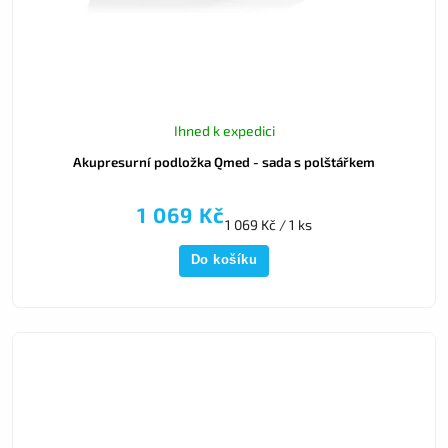
Ihned k expedici
Akupresurní podložka Qmed - sada s polštářkem
1 069 Kč
1 069 Kč / 1 ks
Do košíku