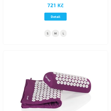
721 Kč
Detail
S
M
L