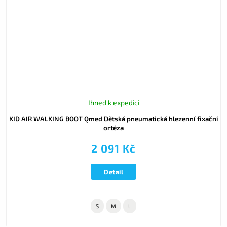
Ihned k expedici
KID AIR WALKING BOOT Qmed Dětská pneumatická hlezenní fixační
ortéza
2 091 Kč
Detail
S
M
L