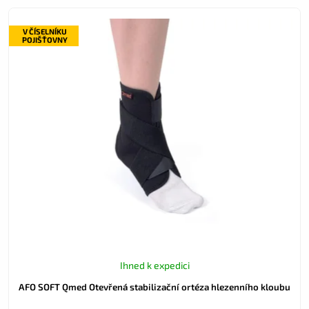
V ČÍSELNÍKU
POJIŠŤOVNY
Ihned k expedici
AFO SOFT Qmed Otevřená stabilizační ortéza hlezenního kloubu