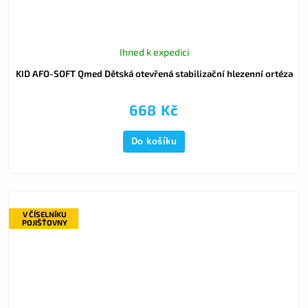
Ihned k expedici
KID AFO-SOFT Qmed Dětská otevřená stabilizační hlezenní ortéza
668 Kč
Do košíku
V ČÍSELNÍKU
POJIŠŤOVNY