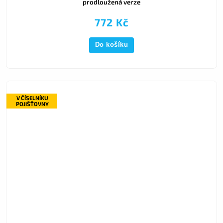
prodloužená verze
772 Kč
Do košíku
V ČÍSELNÍKU
POJIŠŤOVNY