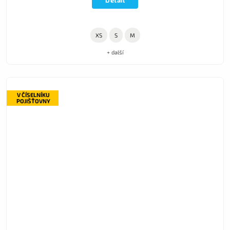
Detail
XS
S
M
+ další
V ČÍSELNÍKU
POJIŠŤOVNY