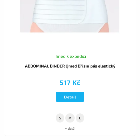
Ihned k expedici
ABDOMINAL BINDER Qmed Břišní pás elastický
517 Kč
Detail
S
M
L
+ další