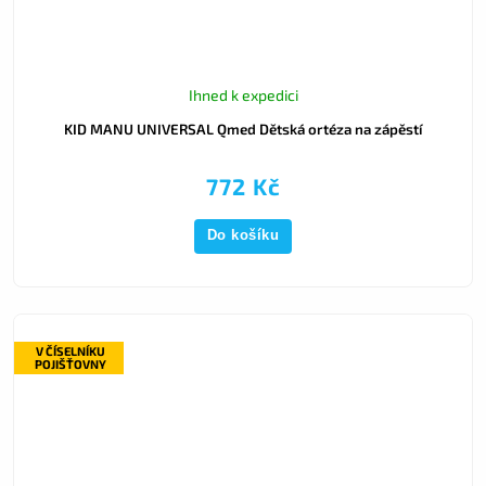
Ihned k expedici
KID MANU UNIVERSAL Qmed Dětská ortéza na zápěstí
772 Kč
Do košíku
V ČÍSELNÍKU
POJIŠŤOVNY