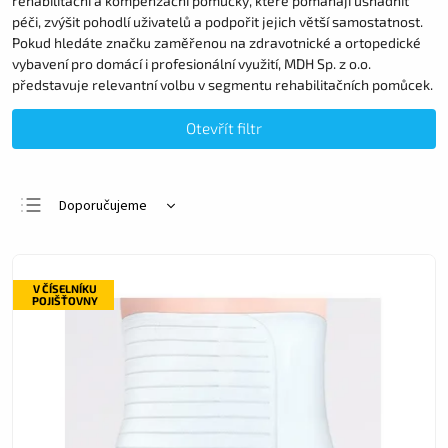
rehabilitační a kompenzační pomůcky, které pomáhají usnadnit
péči, zvýšit pohodlí uživatelů a podpořit jejich větší samostatnost.
Pokud hledáte značku zaměřenou na zdravotnické a ortopedické
vybavení pro domácí i profesionální využití, MDH Sp. z o.o.
představuje relevantní volbu v segmentu rehabilitačních pomůcek.
Otevřít filtr
Doporučujeme
Nejlevnější
Nejdražší
V ČÍSELNÍKU
Nejprodávanější
POJIŠŤOVNY
Abecedně