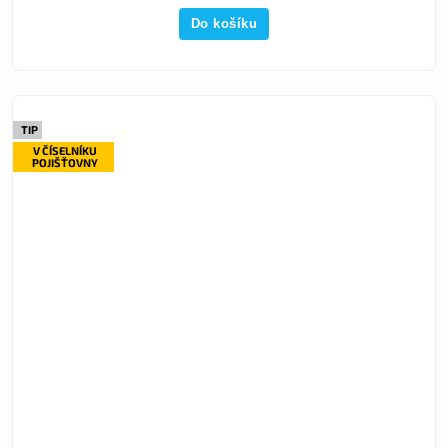
Do košíku
TIP
V ČÍSELNÍKU
POJIŠŤOVNY