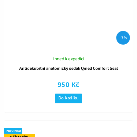
–7 %
Ihned k expedici
Antidekubitní anatomický sedák Qmed Comfort Seat
950 Kč
Do košíku
NOVINKA
V ČÍSELNÍKU