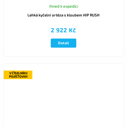
Ihned k expedici
Lehká kyčelní ortéza s kloubem HIP RUSH
2 922 Kč
Detail
V ČÍSELNÍKU
POJIŠŤOVNY