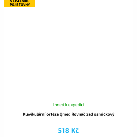
V ČÍSELNÍKU
POJIŠŤOVNY
Ihned k expedici
Klavikulární ortéza Qmed Rovnač zad osmičkový
518 Kč