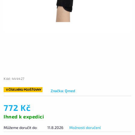
Kód:
444427
V ČÍSELNÍKU POJIŠŤOVNY
Značka:
Qmed
772 Kč
Ihned k expedici
Můžeme doručit do:
11.8.2026
Možnosti doručení