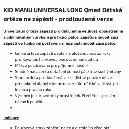
KID MANU UNIVERSAL LONG Qmed Dětská
ortéza na zápěstí - prodloužená verze
Univerzální ortéza zápěstí pro děti, jedna velikost, oboustranná
s odnímatelným prvkem pro fixaci palce. Zajišťuje imobilizaci
zápěstí ve funkčním postavení s možností imobilizace palce.
Lehká ortéza zápěstí s volárně uloženou anatomicky
profilovanou hliníkovou tvarovatelnou dlahou
Měkce polstrovaná pro příjemné nošení
Snadné nasazení a dotažení pomocí pásků se suchými zipy
Standardní a prodloužená verze (liší se pouze v délce
předloketní dlahy) v jedné univerzální dětské velikosti pro
levou a pravou ruku
Výrobek je zdravotnický prostředek. Přečtěte si prosím
návod k použití.
Indikace
Poúrazové stavy zápěstí, palce a distálního předloktí