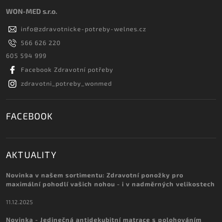
WON-MED s.r.o.
info
@
zdravotnicke-potreby-welnes.cz
566 626 220
605 594 999
Facebook Zdravotní potřeby
zdravotni_potreby_wonmed
FACEBOOK
AKTUALITY
Novinka v našem sortimentu: Zdravotní ponožky pro
maximální pohodlí vašich nohou - i v nadměrných velikostech
11.12.2025
Novinka - Jedinečná antidekubitní matrace s polohováním