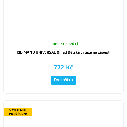
Ihned k expedici
KID MANU UNIVERSAL Qmed Dětská ortéza na zápěstí
772 Kč
Do košíku
V ČÍSELNÍKU
POJIŠŤOVNY