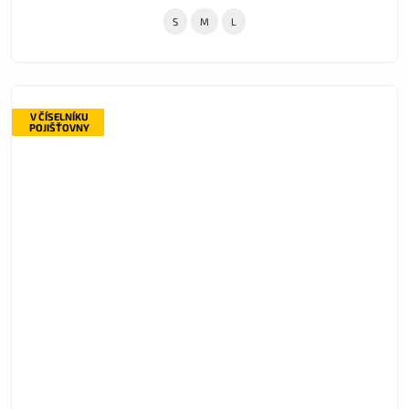
S
M
L
V ČÍSELNÍKU
POJIŠŤOVNY