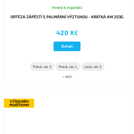
Ihned k expedici
ORTÉZA ZÁPĚSTÍ S PALMÁRNÍ VÝZTUHOU - KRÁTKÁ AM 203G
420 Kč
Detail
Pravá, vel. S
Pravá, vel. L
Levá, vel. S
+ další
V ČÍSELNÍKU
POJIŠŤOVNY