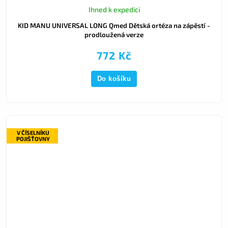
Ihned k expedici
KID MANU UNIVERSAL LONG Qmed Dětská ortéza na zápěstí -
prodloužená verze
772 Kč
Do košíku
V ČÍSELNÍKU
POJIŠŤOVNY