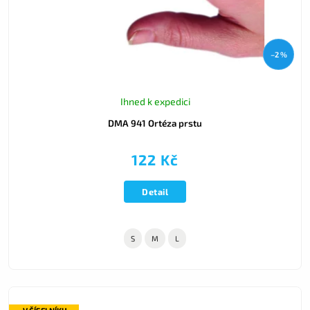
–2 %
Ihned k expedici
DMA 941 Ortéza prstu
122 Kč
Detail
S
M
L