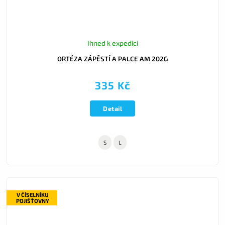
Ihned k expedici
ORTÉZA ZÁPĚSTÍ A PALCE AM 202G
335 Kč
Detail
S
L
V ČÍSELNÍKU
POJIŠŤOVNY