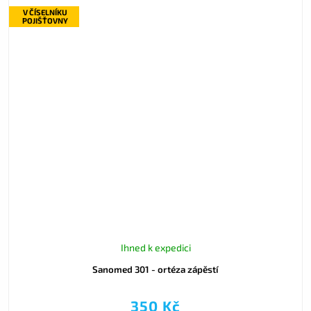
V ČÍSELNÍKU
POJIŠŤOVNY
Ihned k expedici
Sanomed 301 - ortéza zápěstí
350 Kč