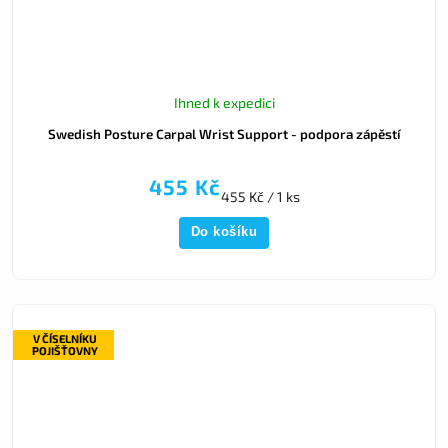
Ihned k expedici
Swedish Posture Carpal Wrist Support - podpora zápěstí
455 Kč
455 Kč / 1 ks
Do košíku
V ČÍSELNÍKU
POJIŠŤOVNY