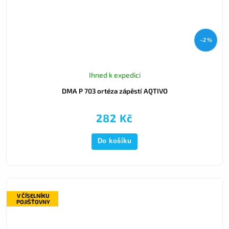
–2 %
Ihned k expedici
DMA P 703 ortéza zápěstí AQTIVO
282 Kč
Do košíku
V ČÍSELNÍKU
POJIŠŤOVNY