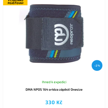
V ČÍSELNÍKU
POJIŠŤOVNY
–2 %
Ihned k expedici
DMA NPOS 164 ortéza zápěstí Onesize
330 Kč