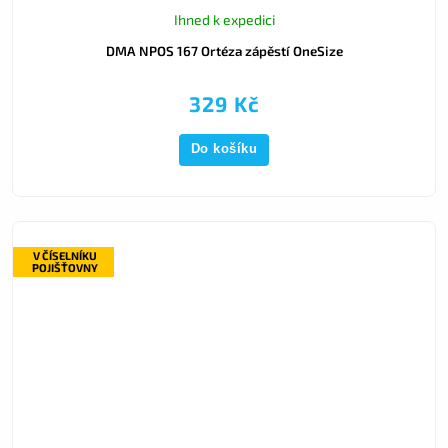
Ihned k expedici
DMA NPOS 167 Ortéza zápěstí OneSize
329 Kč
Do košíku
V ČÍSELNÍKU
POJIŠŤOVNY