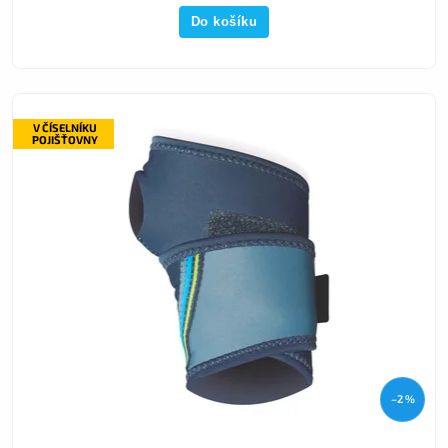
Do košíku
V ČÍSELNÍKU
POJIŠŤOVNY
–2 %