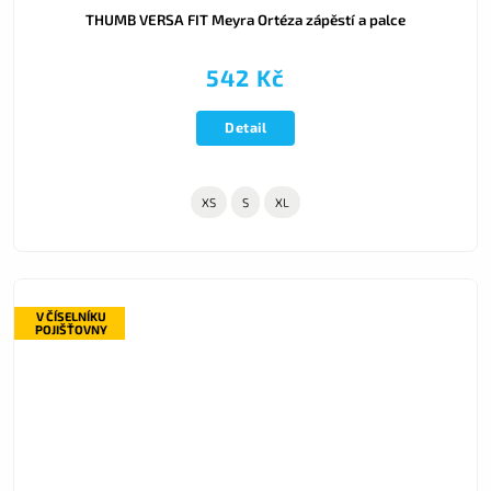
THUMB VERSA FIT Meyra Ortéza zápěstí a palce
542 Kč
Detail
XS
S
XL
V ČÍSELNÍKU
POJIŠŤOVNY