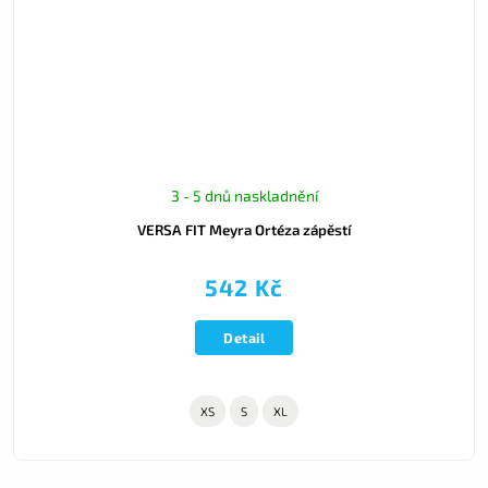
3 - 5 dnů naskladnění
VERSA FIT Meyra Ortéza zápěstí
542 Kč
Detail
XS
S
XL