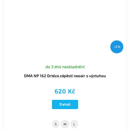
–3 %
do 3 dnů naskladnění
DMA NP 162 Ortéza zápěstí neoair s výztuhou
620 Kč
Detail
S
M
L