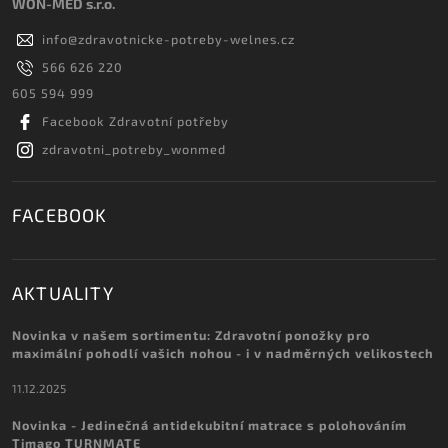
WON-MED s.r.o.
info
@
zdravotnicke-potreby-welnes.cz
566 626 220
605 594 999
Facebook Zdravotní potřeby
zdravotni_potreby_wonmed
FACEBOOK
AKTUALITY
Novinka v našem sortimentu: Zdravotní ponožky pro
maximální pohodlí vašich nohou - i v nadměrných velikostech
11.12.2025
Novinka - Jedinečná antidekubitní matrace s polohováním
Timago TURNMATE