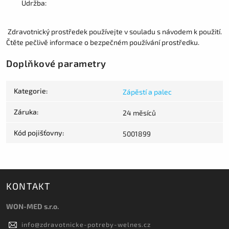
Údržba:
Zdravotnický prostředek používejte v souladu s návodem k použití.
Čtěte pečlivě informace o bezpečném používání prostředku.
Doplňkové parametry
Kategorie
:
Zápěstí a palec
Záruka
:
24 měsíců
Kód pojišťovny
:
5001899
KONTAKT
WON-MED s.r.o.
info
@
zdravotnicke-potreby-welnes.cz