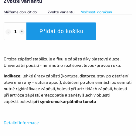
Zvolte variantu
Můžeme doručit do:
Zvolte variantu
Možnosti doručení
Přidat do košíku
Ortéza zápěstí stabilizuje a fixuje zápěstí díky plastové dlaze.
Univerzální použití - není nutno rozlišovat levou/pravou ruku.
Indikace:
lehké úrazy zápěstí (kontuze, distorze, stav po ošetření
otevřené rány – sutura apod.), doléčení po zlomeninách po sejmutí
nutné rigidní fixace zápěstí, bolesti při artritidách zápěstí, bolesti
při artróze zápěstí, entezopatie a záněty šlach v oblasti
zápěstí, bolesti
při syndromu karpálního tunelu
Detailní informace