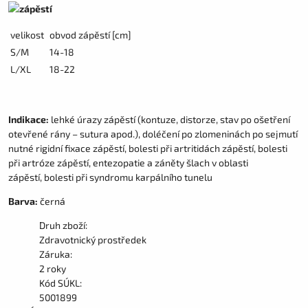
velikost
obvod zápěstí [cm]
S/M
14-18
L/XL
18-22
Indikace:
lehké úrazy zápěstí (kontuze, distorze, stav po ošetření
otevřené rány – sutura apod.), doléčení po zlomeninách po sejmutí
nutné rigidní fixace zápěstí, bolesti při artritidách zápěstí, bolesti
při artróze zápěstí, entezopatie a záněty šlach v oblasti
zápěstí, bolesti při
syndromu karpálního tunelu
Barva:
černá
Druh zboží:
Zdravotnický prostředek
Záruka:
2 roky
Kód SÚKL:
5001899