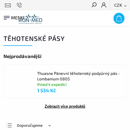
CZK
HLEDAT
TĚHOTENSKÉ PÁSY
Nejprodávanější
Thuasne Pánevní těhotenský podpůrný pás -
Lombamum 0805
Ihned k expedici
1 534 Kč
Zobrazit více produktů
Doporučujeme