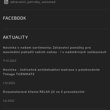
zdravotni_potreby_wonmed
FACEBOOK
AKTUALITY
Novinka v našem sortimentu: Zdravotní ponožky pro
maximální pohodlí vašich nohou - i v nadměrných velikostech
11.12.2025
Novinka - Jedinečná antidekubitní matrace s polohováním
Timago TURNMATE
1.10.2025
Dvoumotorové křeslo RELAX již ve 2 provedeních
5.6.2025