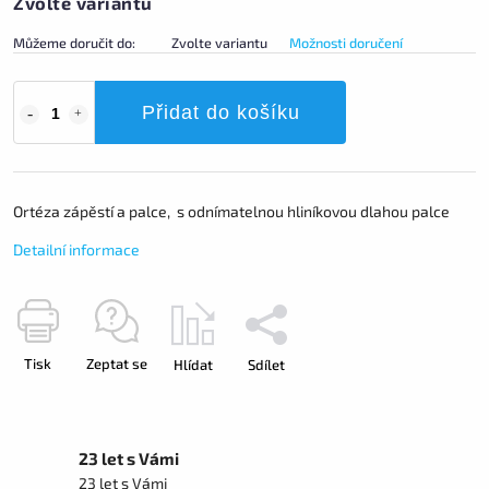
Zvolte variantu
Můžeme doručit do:
Zvolte variantu
Možnosti doručení
Přidat do košíku
Ortéza zápěstí a palce, s odnímatelnou hliníkovou dlahou palce
Detailní informace
Tisk
Zeptat se
Hlídat
Sdílet
23 let s Vámi
23 let s Vámi