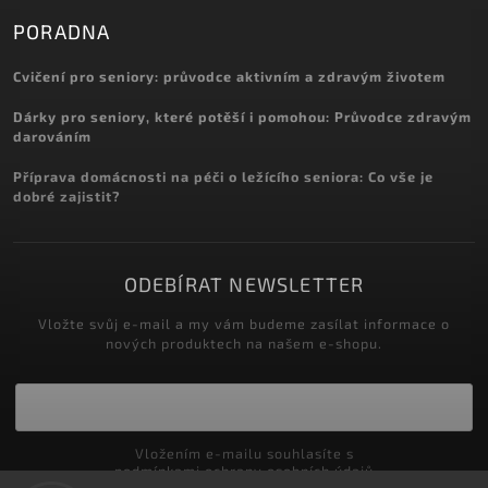
PORADNA
Cvičení pro seniory: průvodce aktivním a zdravým životem
Dárky pro seniory, které potěší i pomohou: Průvodce zdravým
darováním
Příprava domácnosti na péči o ležícího seniora: Co vše je
dobré zajistit?
ODEBÍRAT NEWSLETTER
Vložte svůj e-mail a my vám budeme zasílat informace o
nových produktech na našem e-shopu.
Vložením e-mailu souhlasíte s
podmínkami ochrany osobních údajů