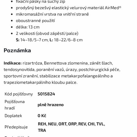
fixační pásky na suchý zip
prodyšný bezešvý elastický velurový materiál AirMed®
mikromasážní vrstva na vnitřní straně
oboustranné použití
délka: 13 cm
2 velikosti (obvod zápěstí/palce)
S:
14–18/5–7 cm,
L:
18–22/6–8 cm
Poznámka
Indikace:
rizartróza, Bennettova zlomenina, zánět šlach,
tendosynovitida, poranění vazů, úrazy, postchirurgická péče,
sportovní zranění, stabilizace metakarpofalangeálního a
trapeziometakarpálního kloubu palce.
Kód pojišťovny
5015824
Pojišťovna
plně hrazeno
hradí
Doplatek
0 Kč
REH, NEU, ORT, ORP, REV, CHI, TVL,
Předepisuje
TRA