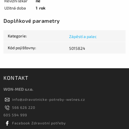
Revizní lékař
ne
Užitná doba
1 rok
Doplňkové parametry
Kategorie
:
Zápěstí a palec
Kód pojišťovny
:
5015824
KONTAKT
WON-MED s.r.o.
info
@
zdravotnicke-potreby-welnes.cz
566 626 220
605 594 999
Facebook Zdravotní potřeby