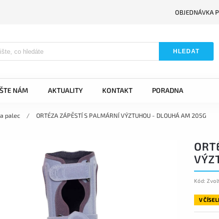
OBJEDNÁVKA P
HLEDAT
IŠTE NÁM
AKTUALITY
KONTAKT
PORADNA
 a palec
/
ORTÉZA ZÁPĚSTÍ S PALMÁRNÍ VÝZTUHOU - DLOUHÁ AM 205G
ORT
VÝZ
Kód:
Zvol
V ČÍSE