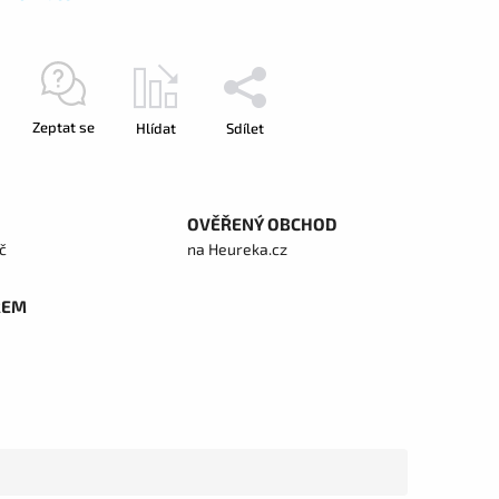
Zeptat se
Hlídat
Sdílet
OVĚŘENÝ OBCHOD
č
na Heureka.cz
REM