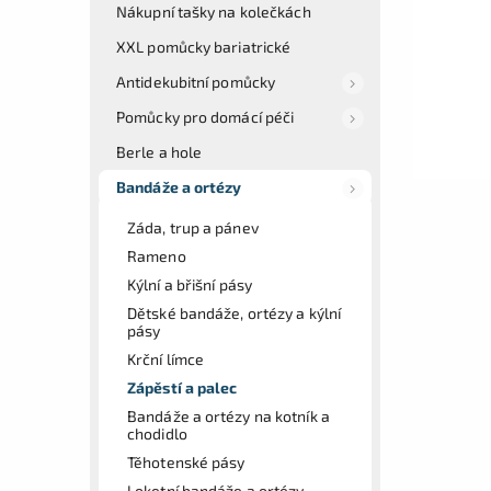
Nákupní tašky na kolečkách
XXL pomůcky bariatrické
Antidekubitní pomůcky
Pomůcky pro domácí péči
Berle a hole
Bandáže a ortézy
Záda, trup a pánev
Rameno
Kýlní a břišní pásy
Dětské bandáže, ortézy a kýlní
pásy
Krční límce
Zápěstí a palec
Bandáže a ortézy na kotník a
chodidlo
Těhotenské pásy
Loketní bandáže a ortézy