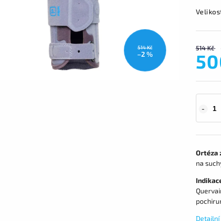
Velikos
514 Kč
514 Kč
50
–2 %
Ortéza 
na suchý
Indikac
Quervai
pochirur
Detailn