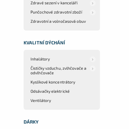
Zdravé sezení v kanceláři
Punčochové zdravotní zboží
Zdravotní a volnočasová obuv
KVALITNÍ DÝCHÁNÍ
Inhalátory
Čističky vzduchu, zvlhčovače a
odvlhčovače
Kyslíkové koncentrátory
Odsávačky elektrické
Ventilátory
DÁRKY