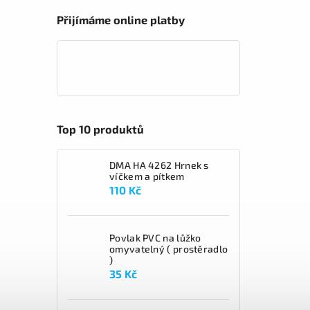
Přijímáme online platby
Top 10 produktů
DMA HA 4262 Hrnek s
víčkem a pítkem
110 Kč
Povlak PVC na lůžko
omyvatelný ( prostěradlo
)
35 Kč