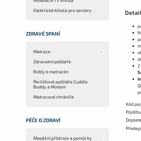
Relaxační TV křesla
Elektrická křesla pro seniory
Detai
p
f
ZDRAVÉ SPANÍ
p
m
Matrace
o
d
Zdravotní polštáře
2
Rošty k matracím
S
I
Perličkové polštáře Cuddle
Q
Buddy a Modom
p
Matracové chrániče
Kód poj
Pojišťo
PÉČE O ZDRAVÍ
Doplat
Předep
Masážní přístroje a pomůcky