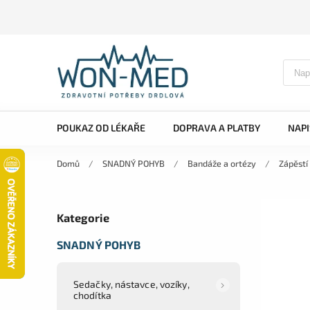
POUKAZ OD LÉKAŘE
DOPRAVA A PLATBY
NAP
Domů
/
SNADNÝ POHYB
/
Bandáže a ortézy
/
Zápěstí
Kategorie
SNADNÝ POHYB
Sedačky, nástavce, vozíky,
chodítka