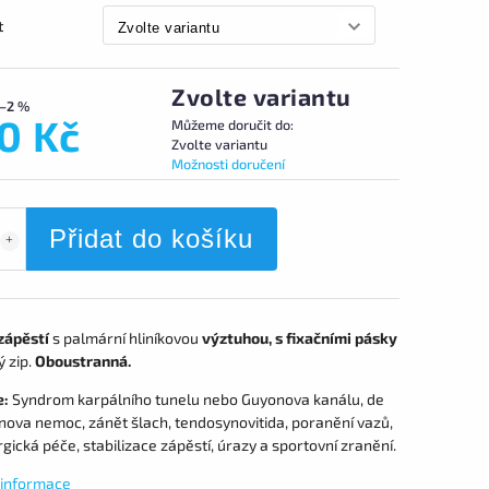
t
Zvolte variantu
–2 %
0 Kč
Můžeme doručit do:
Zvolte variantu
Možnosti doručení
Přidat do košíku
zápěstí
s palmární hliníkovou
výztuhou, s fixačními pásky
 zip.
Oboustranná.
e:
Syndrom karpálního tunelu nebo Guyonova kanálu, de
nova nemoc, zánět šlach, tendosynovitida, poranění vazů,
gická péče, stabilizace zápěstí, úrazy a sportovní zranění.
í informace