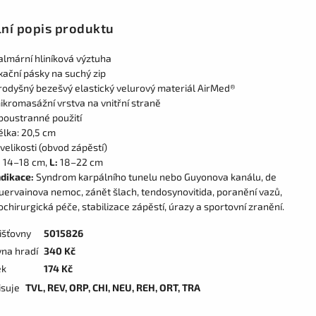
lní popis produktu
almární hliníková výztuha
ixační pásky na suchý zip
rodyšný bezešvý elastický velurový materiál AirMed®
ikromasážní vrstva na vnitřní straně
boustranné použití
élka: 20,5 cm
 velikosti (obvod zápěstí)
:
14–18 cm,
L:
18–22 cm
ndikace:
Syndrom karpálního tunelu nebo Guyonova kanálu, de
uervainova nemoc, zánět šlach, tendosynovitida, poranění vazů,
ochirurgická péče, stabilizace zápěstí, úrazy a sportovní zranění.
išťovny
5015826
vna hradí
340 Kč
ek
174 Kč
isuje
TVL, REV, ORP, CHI, NEU, REH, ORT, TRA