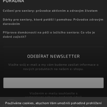
PORADNA
Cvičení pro seniory: průvodce aktivním a zdravým životem
Dárky pro seniory, které potěší i pomohou: Průvodce zdravým
darováním
Příprava domácnosti na péči o ležícího seniora: Co vše je
dobré zajistit?
ODEBÍRAT NEWSLETTER
Vložte svůj e-mail a my vám budeme zasílat informace o
nových produktech na našem e-shopu.
Vložením e-mailu souhlasíte s
podmínkami ochrany osobních údajů
Používáme cookies, abychom Vám umožnili pohodlné prohlížení