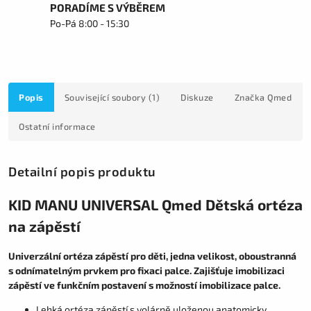
PORADÍME S VÝBĚREM
Po-Pá 8:00 - 15:30
Popis
Související soubory (1)
Diskuze
Značka
Qmed
Ostatní informace
Detailní popis produktu
KID MANU UNIVERSAL Qmed Dětská ortéza
na zápěstí
Univerzální ortéza zápěstí pro děti, jedna velikost, oboustranná
s odnímatelným prvkem pro fixaci palce. Zajišťuje imobilizaci
zápěstí ve funkčním postavení s možností imobilizace palce.
Lehká ortéza zápěstí s volárně uloženou anatomicky