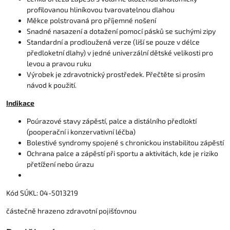
profilovanou hliníkovou tvarovatelnou dlahou
Měkce polstrovaná pro příjemné nošení
Snadné nasazení a dotažení pomocí pásků se suchými zipy
Standardní a prodloužená verze (liší se pouze v délce
předloketní dlahy) v jedné univerzální dětské velikosti pro
levou a pravou ruku
Výrobek je zdravotnický prostředek. Přečtěte si prosím
návod k použití.
Indikace
Poúrazové stavy zápěstí, palce a distálního předloktí
(pooperační i konzervativní léčba)
Bolestivé syndromy spojené s chronickou instabilitou zápěstí
Ochrana palce a zápěstí při sportu a aktivitách, kde je riziko
přetížení nebo úrazu
Kód SÚKL: 04-5013219
částečně hrazeno zdravotní pojišťovnou