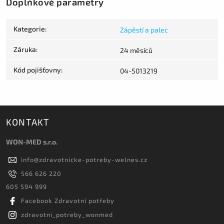
Doplňkové parametry
Kategorie
:
Zápěstí a palec
Záruka
:
24 měsíců
Kód pojišťovny
:
04-5013219
KONTAKT
WON-MED s.r.o.
info
@
zdravotnicke-potreby-welnes.cz
566 626 220
605 594 999
Facebook Zdravotní potřeby
zdravotni_potreby_wonmed