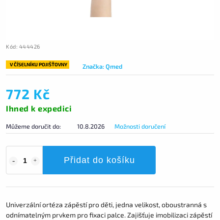
Kód:
444426
V ČÍSELNÍKU POJIŠŤOVNY
Značka:
Qmed
772 Kč
Ihned k expedici
Můžeme doručit do:
10.8.2026
Možnosti doručení
Přidat do košíku
Univerzální ortéza zápěstí pro děti, jedna velikost, oboustranná s
odnímatelným prvkem pro fixaci palce. Zajišťuje imobilizaci zápěstí