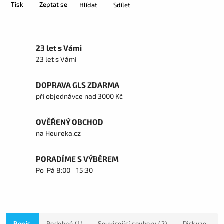
Tisk
Zeptat se
Hlídat
Sdílet
23 let s Vámi
23 let s Vámi
DOPRAVA GLS ZDARMA
při objednávce nad 3000 Kč
OVĚŘENÝ OBCHOD
na Heureka.cz
PORADÍME S VÝBĚREM
Po-Pá 8:00 - 15:30
Popis
Podobné (1)
Související soubory (2)
Diskuze