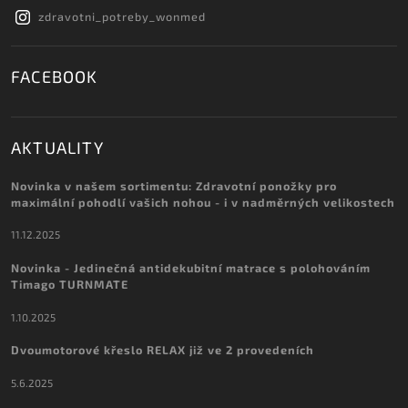
zdravotni_potreby_wonmed
FACEBOOK
AKTUALITY
Novinka v našem sortimentu: Zdravotní ponožky pro
maximální pohodlí vašich nohou - i v nadměrných velikostech
11.12.2025
Novinka - Jedinečná antidekubitní matrace s polohováním
Timago TURNMATE
1.10.2025
Dvoumotorové křeslo RELAX již ve 2 provedeních
5.6.2025