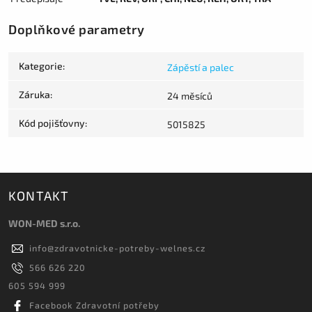
Doplňkové parametry
Kategorie
:
Zápěstí a palec
Záruka
:
24 měsíců
Kód pojišťovny
:
5015825
KONTAKT
WON-MED s.r.o.
info
@
zdravotnicke-potreby-welnes.cz
566 626 220
605 594 999
Facebook Zdravotní potřeby