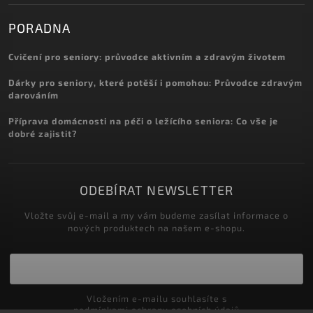
PORADNA
Cvičení pro seniory: průvodce aktivním a zdravým životem
Dárky pro seniory, které potěší i pomohou: Průvodce zdravým
darováním
Příprava domácnosti na péči o ležícího seniora: Co vše je
dobré zajistit?
ODEBÍRAT NEWSLETTER
Vložte svůj e-mail a my vám budeme zasílat informace o
nových produktech na našem e-shopu.
Vložením e-mailu souhlasíte s
podmínkami ochrany osobních údajů