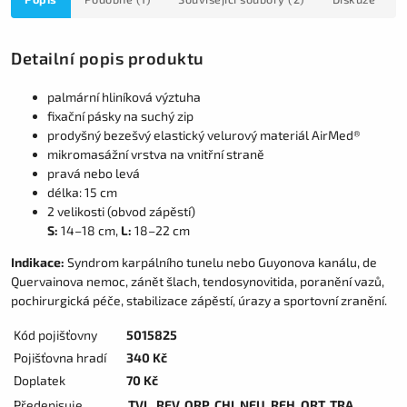
Detailní popis produktu
palmární hliníková výztuha
fixační pásky na suchý zip
prodyšný bezešvý elastický velurový materiál AirMed®
mikromasážní vrstva na vnitřní straně
pravá nebo levá
délka: 15 cm
2 velikosti (obvod zápěstí)
S:
14–18 cm,
L:
18–22 cm
Indikace:
Syndrom karpálního tunelu nebo Guyonova kanálu, de
Quervainova nemoc, zánět šlach, tendosynovitida, poranění vazů,
pochirurgická péče, stabilizace zápěstí, úrazy a sportovní zranění.
Kód pojišťovny
5015825
Pojišťovna hradí
340 Kč
Doplatek
70 Kč
Předepisuje
TVL, REV, ORP, CHI, NEU, REH, ORT, TRA