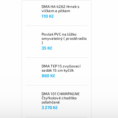
DMA HA 4262 Hrnek s
víčkem a pítkem
110 Kč
Povlak PVC na lůžko
omyvatelný ( prostěradlo
)
35 Kč
DMA TEP 15 zvyšovací
sedák 15 cm kyčlík
860 Kč
DMA 101 CHAMPAGNE
Čtyřkolové chodítko
odlehčené
3 270 Kč