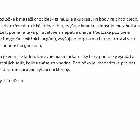
dložka k masáži chodidel - stimuluje akupresurní body na chodidlech,
odstraňovat toxické látky z těla, zvyšuje imunitu, zlepšuje metabolism
oběh, pomáhá také při svalovém napětí a únavě. Podložka pozitivně
e fungování vnitřních orgánů, zvyšuje energii a má blahodárný vliv na
chopnost organismu.
a je velmi skladná, barevné masážní kamínky lze z podložky vyndat a
 si jich tolik, kolik uznáte za vhodné. Podložka je vhodnátaké pro děti,
 podporuje správné vytváření klenby.
: 175x35 cm