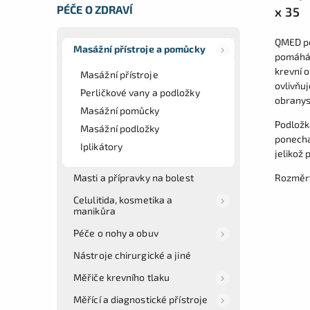
PÉČE O ZDRAVÍ
x 35
QMED po
Masážní přístroje a pomůcky
pomáhá 
krevní 
Masážní přístroje
ovlivňuj
Perličkové vany a podložky
obranys
Masážní pomůcky
Podložk
Masážní podložky
ponechat
Iplikátory
jelikož
Rozměry
Masti a přípravky na bolest
Celulitida, kosmetika a
manikůra
Péče o nohy a obuv
Nástroje chirurgické a jiné
Měřiče krevního tlaku
Měřící a diagnostické přístroje