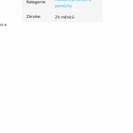
Kategorie
:
pomůcky
Záruka
:
24 měsíců
us a