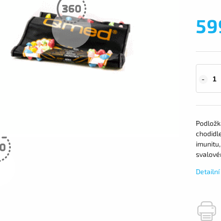
59
Podložk
chodidle
imunitu
svalové
Detailn