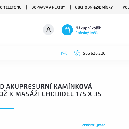
O TELEFONU
DOPRAVA A PLATBY
OBCHODNÍ PODMÍNKY
PO
CZK
Nákupní košík
Prázdný košík
566 626 220
D AKUPRESURNÍ KAMÍNKOVÁ
Ž K MASÁŽI CHODIDEL 175 X 35
Značka:
Qmed