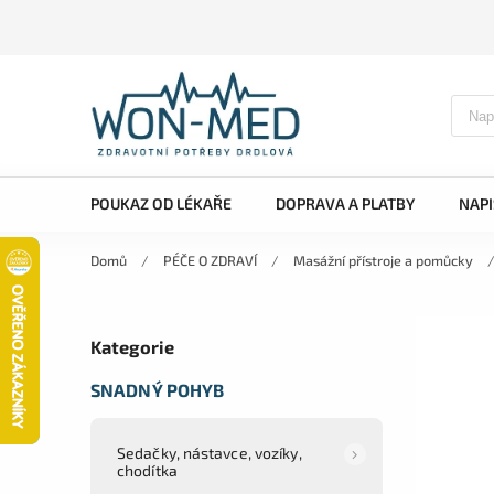
POUKAZ OD LÉKAŘE
DOPRAVA A PLATBY
NAP
Domů
/
PÉČE O ZDRAVÍ
/
Masážní přístroje a pomůcky
Kategorie
SNADNÝ POHYB
Sedačky, nástavce, vozíky,
chodítka