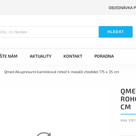
OBJEDNÁVKA P
HLEDAT
IŠTE NÁM
AKTUALITY
KONTAKT
PORADNA
/
Qmed Akupresurní kamínková rohož k masáži chodidel 175 x 35 cm
QME
ROHO
CM
Kód:
3101