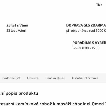
Tisk
23 let s Vámi
DOPRAVA GLS ZDARMA
23 let s Vámi
při objednávce nad 3000 K
PORADÍME S VÝBĚ
Po-Pá 8:00 - 15:30
Podobné (2)
Diskuze
Značka
Qmed
Ostatní informace
lní popis produktu
esurní kamínková rohož k masáži chodidel Qmed 