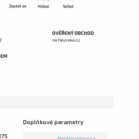
Zeptat se
Hlídat
Sdílet
OVĚŘENÝ OBCHOD
č
na Heureka.cz
REM
Doplňkové parametry
175
Masážní přístroje a