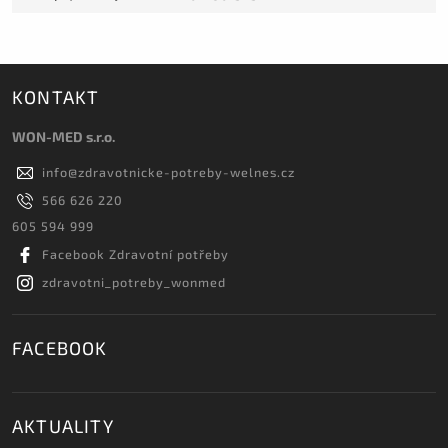
KONTAKT
WON-MED s.r.o.
info
@
zdravotnicke-potreby-welnes.cz
566 626 220
605 594 999
Facebook Zdravotní potřeby
zdravotni_potreby_wonmed
FACEBOOK
AKTUALITY