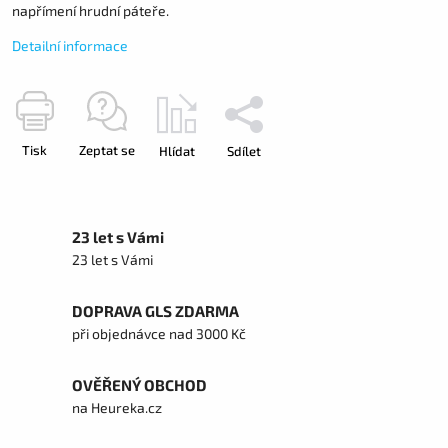
napřímení hrudní páteře.
Detailní informace
Tisk
Zeptat se
Hlídat
Sdílet
23 let s Vámi
23 let s Vámi
DOPRAVA GLS ZDARMA
při objednávce nad 3000 Kč
OVĚŘENÝ OBCHOD
na Heureka.cz