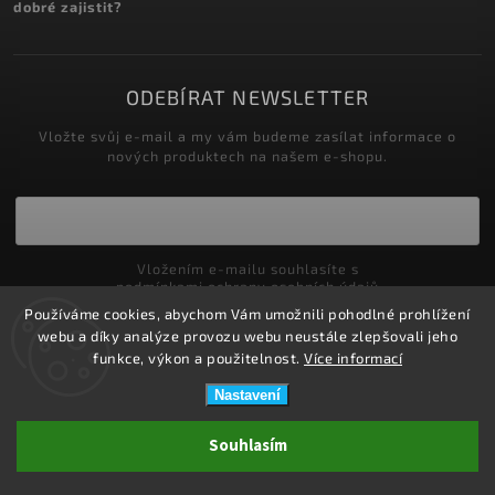
dobré zajistit?
ODEBÍRAT NEWSLETTER
Vložte svůj e-mail a my vám budeme zasílat informace o
nových produktech na našem e-shopu.
Vložením e-mailu souhlasíte s
podmínkami ochrany osobních údajů
Používáme cookies, abychom Vám umožnili pohodlné prohlížení
Přihlásit se
webu a díky analýze provozu webu neustále zlepšovali jeho
funkce, výkon a použitelnost.
Více informací
Nastavení
Copyright 2026
ZDRAVOTNÍ POTŘEBY DRDLOVÁ
. Všechna práva
Souhlasím
vyhrazena.