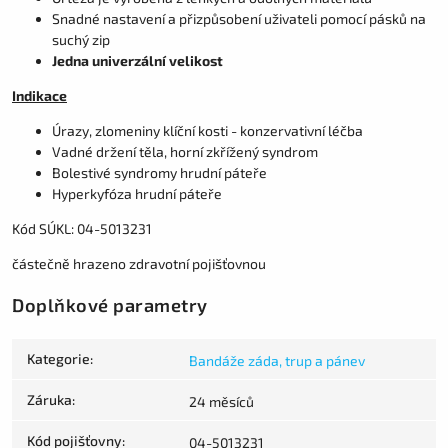
Snadné nastavení a přizpůsobení uživateli pomocí pásků na
suchý zip
Jedna univerzální velikost
Indikace
Úrazy, zlomeniny klíční kosti - konzervativní léčba
Vadné držení těla, horní zkřížený syndrom
Bolestivé syndromy hrudní páteře
Hyperkyfóza hrudní páteře
Kód SÚKL: 04-5013231
částečně hrazeno zdravotní pojišťovnou
Doplňkové parametry
Kategorie
:
Bandáže záda, trup a pánev
Záruka
:
24 měsíců
Kód pojišťovny
:
04-5013231