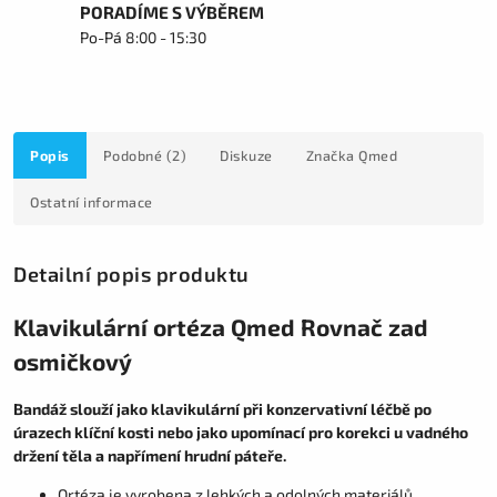
PORADÍME S VÝBĚREM
Po-Pá 8:00 - 15:30
Popis
Podobné (2)
Diskuze
Značka
Qmed
Ostatní informace
Detailní popis produktu
Klavikulární ortéza Qmed Rovnač zad
osmičkový
Bandáž slouží jako klavikulární při konzervativní léčbě po
úrazech klíční kosti nebo jako upomínací pro korekci u vadného
držení těla a napřímení hrudní páteře.
Ortéza je vyrobena z lehkých a odolných materiálů