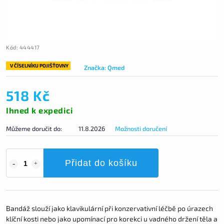
Kód:
444417
V ČÍSELNÍKU POJIŠŤOVNY
Značka:
Qmed
518 Kč
Ihned k expedici
Můžeme doručit do:
11.8.2026
Možnosti doručení
Přidat do košíku
Bandáž slouží jako klavikulární při konzervativní léčbě po úrazech
klíční kosti nebo jako upomínací pro korekci u vadného držení těla a