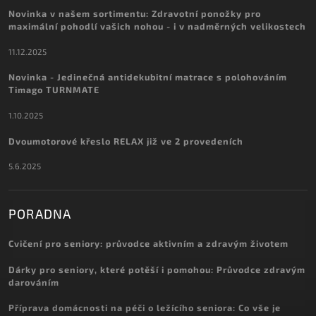
Novinka v našem sortimentu: Zdravotní ponožky pro
maximální pohodlí vašich nohou - i v nadměrných velikostech
11.12.2025
Novinka - Jedinečná antidekubitní matrace s polohováním
Timago TURNMATE
1.10.2025
Dvoumotorové křeslo RELAX již ve 2 provedeních
5.6.2025
PORADNA
Cvičení pro seniory: průvodce aktivním a zdravým životem
Dárky pro seniory, které potěší i pomohou: Průvodce zdravým
darováním
Příprava domácnosti na péči o ležícího seniora: Co vše je