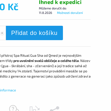
Ihned k expedici
0 Kč
Můžeme doručit do:
11.8.2026
Možnosti doručení
Přidat do košíku
 přístroj Spa Ritual Gua Sha od Qmed je nejnovějším
em třídy
pro uvolnění svalů obličeje a celého těla
. Název
 (gua - škrábání, sha - zčervenání) a její tradice sahá až
é medicíny 14.století. Tajemství provádění masáže se po
dědilo z generace na generaci jako způsob udržení zdraví a
í informace