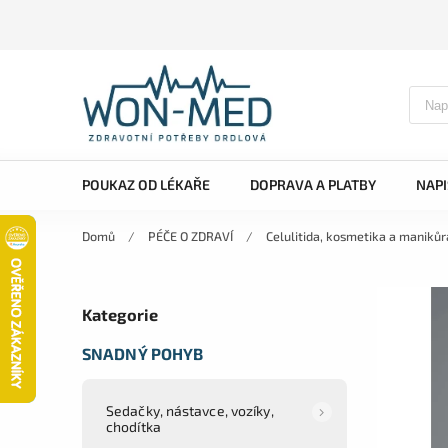
POUKAZ OD LÉKAŘE
DOPRAVA A PLATBY
NAP
Domů
/
PÉČE O ZDRAVÍ
/
Celulitida, kosmetika a manikůr
Kategorie
SNADNÝ POHYB
Sedačky, nástavce, vozíky,
chodítka