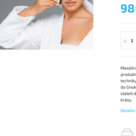
98
Masážní
produkt
techniky
do čínsk
staletí 
krásy.
Detailn