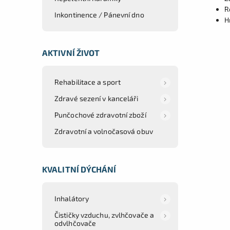
R
Inkontinence / Pánevní dno
H
AKTIVNÍ ŽIVOT
Rehabilitace a sport
Zdravé sezení v kanceláři
Punčochové zdravotní zboží
Zdravotní a volnočasová obuv
KVALITNÍ DÝCHÁNÍ
Inhalátory
Čističky vzduchu, zvlhčovače a
odvlhčovače