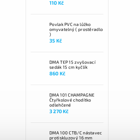
110 Kč
Povlak PVC na lůžko
omyvatelný ( prostěradlo
)
35 Kč
DMA TEP 15 zvyšovací
sedák 15 cm kyčlík
860 Kč
DMA 101 CHAMPAGNE
Čtyřkolové chodítko
odlehčené
3 270 Kč
DMA 100 CTB/C nástavec
protiskluzový 16 mm