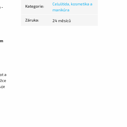
Celulitida, kosmetika a
Kategorie
:
 -
manikůra
Záruka
:
24 měsíců
ím
u
ot a
ožce
uje