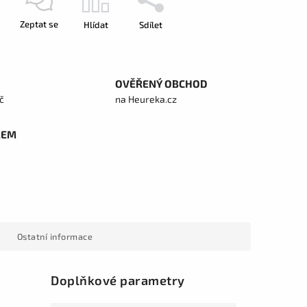
Zeptat se
Hlídat
Sdílet
OVĚŘENÝ OBCHOD
č
na Heureka.cz
REM
Ostatní informace
Doplňkové parametry