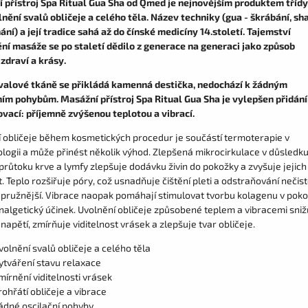
 přístroj Spa Ritual Gua Sha od Qmed je nejnovějším produktem třídy
nění svalů obličeje a celého těla. Název techniky (gua - škrábání, sha
ní) a její tradice sahá až do čínské medicíny 14.století. Tajemství
ní masáže se po staletí dědilo z generace na generaci jako způsob
 zdraví a krásy.
valové tkáně se přikládá kamenná destička, nedochází k žádným
ním pohybům. Masážní přístroj Spa Ritual Gua Sha je vylepšen přidán
ovací: příjemně zvýšenou teplotou a vibrací.
í obličeje během kosmetických procedur je součástí termoterapie v
logii a může přinést několik výhod. Zlepšená mikrocirkulace v důsledk
průtoku krve a lymfy zlepšuje dodávku živin do pokožky a zvyšuje jejich
. Teplo rozšiřuje póry, což usnadňuje čištění pleti a odstraňování nečist
eť pružnější. Vibrace naopak pomáhají stimulovat tvorbu kolagenu v pok
analgetický účinek. Uvolnění obličeje způsobené teplem a vibracemi sniž
napětí, zmírňuje viditelnost vrásek a zlepšuje tvar obličeje.
volnění svalů obličeje a celého těla
ytváření stavu relaxace
mírnění viditelnosti vrásek
rohřátí obličeje a vibrace
ádné oscilační pohyby