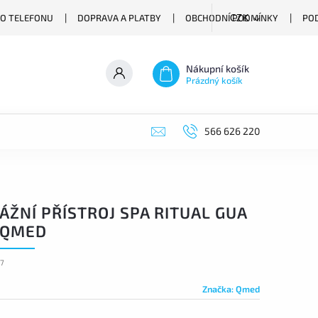
O TELEFONU
DOPRAVA A PLATBY
OBCHODNÍ PODMÍNKY
PO
CZK
Nákupní košík
Prázdný košík
566 626 220
ŽNÍ PŘÍSTROJ SPA RITUAL GUA
 QMED
37
Značka:
Qmed