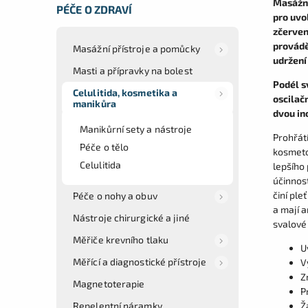
Masážní
PÉČE O ZDRAVÍ
pro uvol
zčervená
provádě
Masážní přístroje a pomůcky
udržení
Masti a přípravky na bolest
Podél s
Celulitida, kosmetika a
oscilač
manikůra
dvou in
Manikůrní sety a nástroje
Prohřát
Péče o tělo
kosmeto
Celulitida
lepšího 
účinnost
činí pl
Péče o nohy a obuv
a mají 
Nástroje chirurgické a jiné
svalové 
Měřiče krevního tlaku
U
Měřící a diagnostické přístroje
V
Z
Magnetoterapie
P
Repelentní náramky
Ž