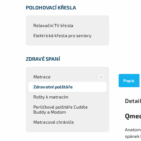
POLOHOVACÍ KŘESLA
Relaxační TV křesla
Elektrická křesla pro seniory
ZDRAVÉ SPANÍ
Matrace
Popis
Zdravotní polštáře
Rošty k matracím
Detai
Perličkové polštáře Cuddle
Buddy a Modom
Qmed
Matracové chrániče
Anatomi
spánek l