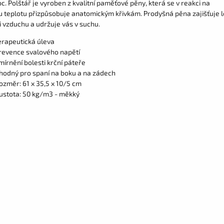
c. Polštář je vyroben z kvalitní paměťové pěny, která se v reakci na
u teplotu přizpůsobuje anatomickým křivkám. Prodyšná pěna zajišťuje l
i vzduchu a udržuje vás v suchu.
erapeutická úleva
revence svalového napětí
mírnění bolesti krční páteře
hodný pro spaní na boku a na zádech
ozměr: 61 x 35,5 x 10/5 cm
ustota: 50 kg/m3 - měkký