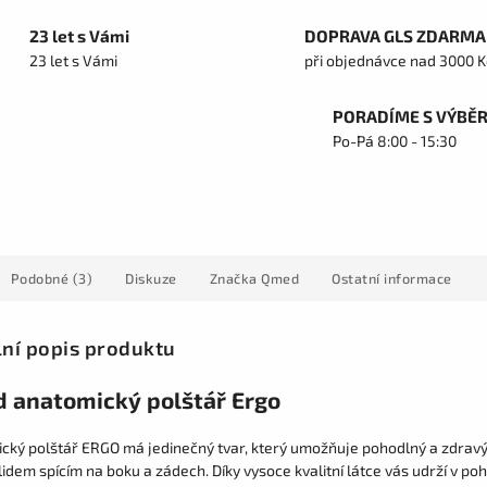
23 let s Vámi
DOPRAVA GLS ZDARMA
23 let s Vámi
při objednávce nad 3000 K
PORADÍME S VÝBĚ
Po-Pá 8:00 - 15:30
Podobné (3)
Diskuze
Značka
Qmed
Ostatní informace
lní popis produktu
 anatomický polštář Ergo
cký polštář ERGO má jedinečný tvar, který umožňuje pohodlný a zdrav
idem spícím na boku a zádech. Díky vysoce kvalitní látce vás udrží v poh