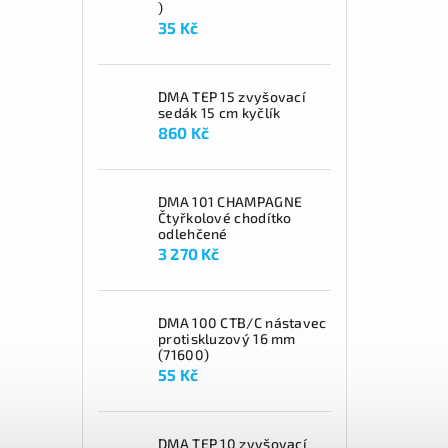
)
35 Kč
DMA TEP 15 zvyšovací
sedák 15 cm kyčlík
860 Kč
DMA 101 CHAMPAGNE
Čtyřkolové chodítko
odlehčené
3 270 Kč
DMA 100 CTB/C nástavec
protiskluzový 16 mm
(71600)
55 Kč
DMA TEP 10 zvyšovací