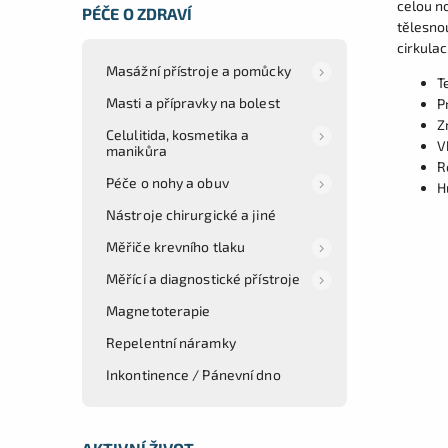
celou no
PÉČE O ZDRAVÍ
tělesno
cirkulac
Masážní přístroje a pomůcky
T
Masti a přípravky na bolest
P
Z
Celulitida, kosmetika a
V
manikůra
R
Péče o nohy a obuv
H
Nástroje chirurgické a jiné
Měřiče krevního tlaku
Měřící a diagnostické přístroje
Magnetoterapie
Repelentní náramky
Inkontinence / Pánevní dno