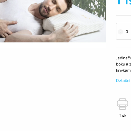
Jedinečn
boku a 
křivkám 
Detailn
Tisk