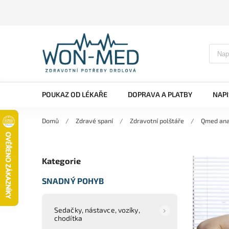
POUKAZ OD LÉKAŘE
DOPRAVA A PLATBY
NAP
Domů
/
Zdravé spaní
/
Zdravotní polštáře
/
Qmed ana
Kategorie
SNADNÝ POHYB
Sedačky, nástavce, vozíky,
chodítka