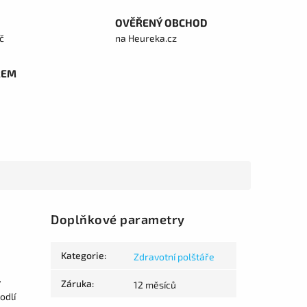
OVĚŘENÝ OBCHOD
č
na Heureka.cz
REM
Doplňkové parametry
Kategorie
:
Zdravotní polštáře
ý
Záruka
:
12 měsíců
odlí