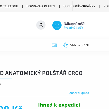
O TELEFONU
DOPRAVA A PLATBY
OBCHODNÍ PODMÍNKY
PO
CZK
Nákupní košík
Prázdný košík
566 626 220
D ANATOMICKÝ POLŠTÁŘ ERGO
O
Značka:
Qmed
Ihned k expedici
198 Kč