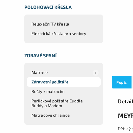
POLOHOVACÍ KŘESLA
Relaxační TV křesla
Elektrická křesla pro seniory
ZDRAVÉ SPANÍ
Matrace
Zdravotní polštáře
Popis
Rošty k matracím
Detai
Perličkové polštáře Cuddle
Buddy a Modom
MEYR
Matracové chrániče
Dětský 