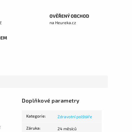
OVĚŘENÝ OBCHOD
č
na Heureka.cz
REM
Doplňkové parametry
Kategorie
:
Zdravotní polštáře
í
Záruka
:
24 měsíců