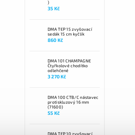
)
35 Kč
DMA TEP 15 zvyšovací
sedák 15 cm kyčlík
860 Kč
DMA 101 CHAMPAGNE
Čtyřkolové chodítko
odlehčené
3 270 Kč
DMA 100 CTB/C nástavec
protiskluzový 16 mm
(71600)
55 Kč
DMA TEP 10 zvyšovací