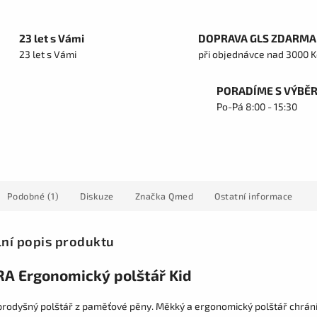
23 let s Vámi
DOPRAVA GLS ZDARMA
23 let s Vámi
při objednávce nad 3000 K
PORADÍME S VÝBĚ
Po-Pá 8:00 - 15:30
Podobné (1)
Diskuze
Značka
Qmed
Ostatní informace
lní popis produktu
A Ergonomický polštář Kid
prodyšný polštář z paměťové pěny. Měkký a ergonomický polštář chrán