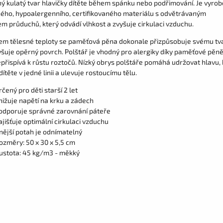
ný kulatý tvar hlavičky dítěte během spánku nebo podřimování. Je vyrob
ého, hypoalergenního, certifikovaného materiálu s odvětrávaným
m průduchů, který odvádí vlhkost a zvyšuje cirkulaci vzduchu.
vem tělesné teploty se paměťová pěna dokonale přizpůsobuje svému tv
yšuje opěrný povrch. Polštář je vhodný pro alergiky díky paměťové pěně
epřispívá k růstu roztočů. Nízký obrys polštáře pomáhá udržovat hlavu, 
dítěte v jedné linii a ulevuje rostoucímu tělu.
rčený pro děti starší 2 let
nižuje napětí na krku a zádech
odporuje správné zarovnání páteře
ajišťuje optimální cirkulaci vzduchu
nější potah je odnímatelný
ozměry: 50 x 30 x 5,5 cm
ustota: 45 kg/m3 - měkký