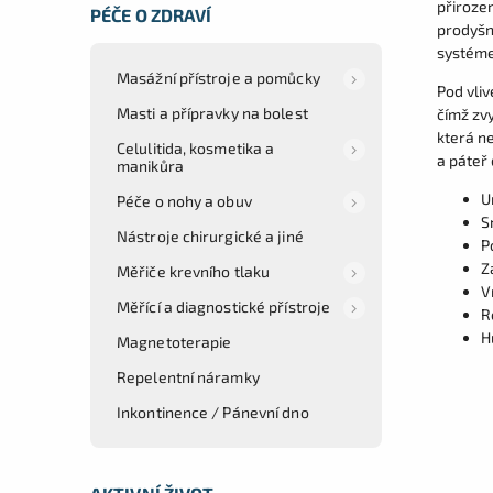
přiroze
PÉČE O ZDRAVÍ
prodyšn
systéme
Masážní přístroje a pomůcky
Pod vli
Masti a přípravky na bolest
čímž zv
která n
Celulitida, kosmetika a
a páteř 
manikůra
U
Péče o nohy a obuv
S
Nástroje chirurgické a jiné
P
Z
Měřiče krevního tlaku
V
Měřící a diagnostické přístroje
R
H
Magnetoterapie
Repelentní náramky
Inkontinence / Pánevní dno