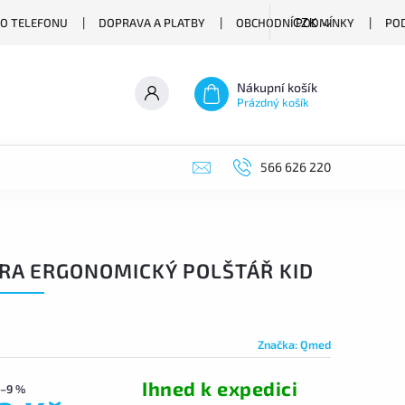
O TELEFONU
DOPRAVA A PLATBY
OBCHODNÍ PODMÍNKY
PO
CZK
Nákupní košík
Prázdný košík
566 626 220
RA ERGONOMICKÝ POLŠTÁŘ KID
Značka:
Qmed
Ihned k expedici
–9 %