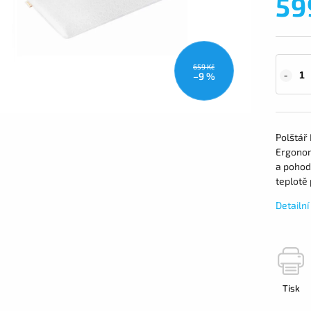
59
659 Kč
–9 %
Polštář 
Ergonomi
a pohodl
teplotě
Detailn
Tisk