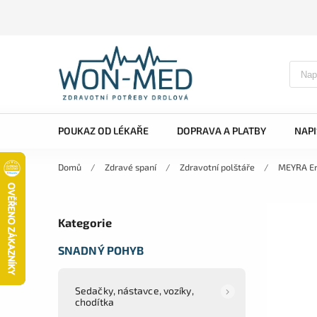
POUKAZ OD LÉKAŘE
DOPRAVA A PLATBY
NAP
Domů
/
Zdravé spaní
/
Zdravotní polštáře
/
MEYRA Er
Kategorie
SNADNÝ POHYB
Sedačky, nástavce, vozíky,
chodítka