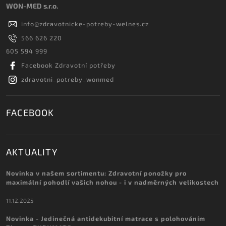
WON-MED s.r.o.
info
@
zdravotnicke-potreby-welnes.cz
566 626 220
605 594 999
Facebook Zdravotní potřeby
zdravotni_potreby_wonmed
FACEBOOK
AKTUALITY
Novinka v našem sortimentu: Zdravotní ponožky pro
maximální pohodlí vašich nohou - i v nadměrných velikostech
11.12.2025
Novinka - Jedinečná antidekubitní matrace s polohováním