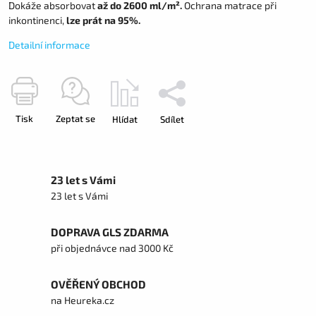
Dokáže absorbovat
až do 2600 ml/m².
Ochrana matrace při
inkontinenci,
lze prát na 95%.
Detailní informace
Tisk
Zeptat se
Hlídat
Sdílet
23 let s Vámi
23 let s Vámi
DOPRAVA GLS ZDARMA
při objednávce nad 3000 Kč
OVĚŘENÝ OBCHOD
na Heureka.cz