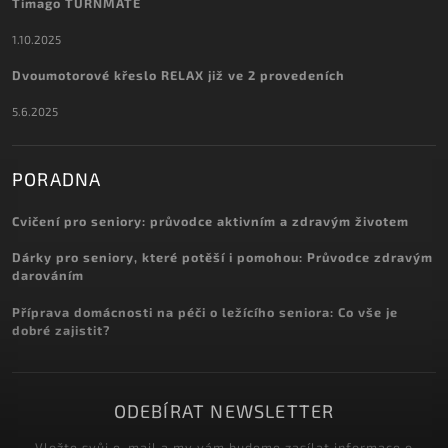
Timago TURNMATE
1.10.2025
Dvoumotorové křeslo RELAX již ve 2 provedeních
5.6.2025
PORADNA
Cvičení pro seniory: průvodce aktivním a zdravým životem
Dárky pro seniory, které potěší i pomohou: Průvodce zdravým
darováním
Příprava domácnosti na péči o ležícího seniora: Co vše je
dobré zajistit?
ODEBÍRAT NEWSLETTER
Vložte svůj e-mail a my vám budeme zasílat informace o