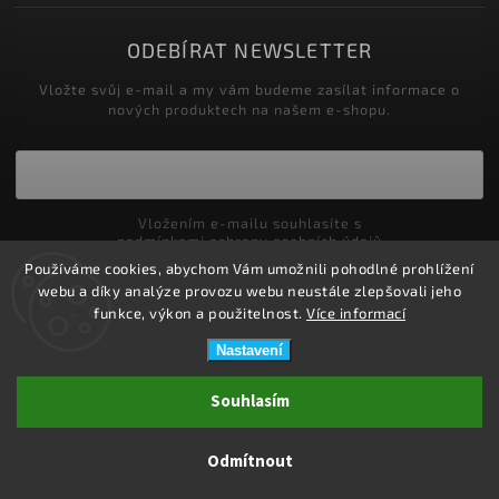
ODEBÍRAT NEWSLETTER
Vložte svůj e-mail a my vám budeme zasílat informace o
nových produktech na našem e-shopu.
Vložením e-mailu souhlasíte s
podmínkami ochrany osobních údajů
Používáme cookies, abychom Vám umožnili pohodlné prohlížení
Přihlásit se
webu a díky analýze provozu webu neustále zlepšovali jeho
funkce, výkon a použitelnost.
Více informací
Nastavení
Copyright 2026
ZDRAVOTNÍ POTŘEBY DRDLOVÁ
. Všechna práva
Souhlasím
vyhrazena.
Upravit nastavení cookies
Odmítnout