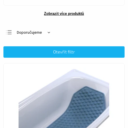
Zobrazit více produktů
Doporučujeme
Nejlevnější
Nejdražší
Otevřít filtr
Nejprodávanější
Abecedně