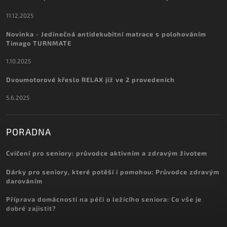
11.12.2025
Novinka - Jedinečná antidekubitní matrace s polohováním
Timago TURNMATE
1.10.2025
Dvoumotorové křeslo RELAX již ve 2 provedeních
5.6.2025
PORADNA
Cvičení pro seniory: průvodce aktivním a zdravým životem
Dárky pro seniory, které potěší i pomohou: Průvodce zdravým
darováním
Příprava domácnosti na péči o ležícího seniora: Co vše je
dobré zajistit?