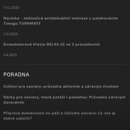
11.12.2025
Novinka - Jedinečná antidekubitní matrace s polohováním
Timago TURNMATE
1.10.2025
Dvoumotorové křeslo RELAX již ve 2 provedeních
5.6.2025
PORADNA
Cvičení pro seniory: průvodce aktivním a zdravým životem
Dárky pro seniory, které potěší i pomohou: Průvodce zdravým
darováním
Příprava domácnosti na péči o ležícího seniora: Co vše je
dobré zajistit?