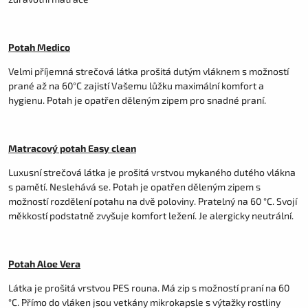
Potah Medico
Velmi příjemná strečová látka prošitá dutým vláknem s možností
prané až na 60°C zajistí Vašemu lůžku maximální komfort a
hygienu. Potah je opatřen děleným zipem pro snadné praní.
Matracový potah Easy clean
Luxusní strečová látka je prošitá vrstvou mykaného dutého vlákna
s pamětí. Neslehává se. Potah je opatřen děleným zipem s
možností rozdělení potahu na dvě poloviny. Pratelný na 60 °C. Svojí
měkkostí podstatně zvyšuje komfort ležení. Je alergicky neutrální.
Potah Aloe Vera
Látka je prošitá vrstvou PES rouna. Má zip s možností praní na 60
°C. Přímo do vláken jsou vetkány mikrokapsle s výtažky rostliny