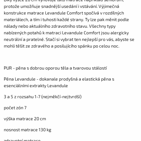
protože umožňuje snadnější usedání i vstávání. Výjimečná
konstrukce matrace Levandule Comfort spočívá v rozdílných
materiálech, a tím i tuhosti každé strany. Ty lze pak měnit podle
nálady nebo aktuálního zdravotního stavu. Všechny typy
nabízených potahů k matraci Levandule Comfort jsou alergicky
neutrální a pratelné. Stačí si vybrat ten nejlepší pro vás, abyste se
mohli těšit ze zdravého a posilujícího spánku po celou noc.
PUR - pěna s dobrou oporou těla a tvarovou stálostí
Pěna Levandule - dokanale prodyšná a elastická pěna s
esenciálními extrakty Levandule
3 a 5 z rozsahu 1-7 (nejměkčí-nejtvrdší)
počet zón 7
výška matrace 20 cm
nosnost matrace 130 kg
zdravotní matrace