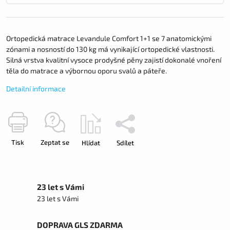
Ortopedická matrace Levandule Comfort 1+1 se 7 anatomickými
zónami a nosností do 130 kg má vynikající ortopedické vlastnosti.
Silná vrstva kvalitní vysoce prodyšné pěny zajistí dokonalé vnoření
těla do matrace a výbornou oporu svalů a páteře.
Detailní informace
Tisk
Zeptat se
Hlídat
Sdílet
23 let s Vámi
23 let s Vámi
DOPRAVA GLS ZDARMA