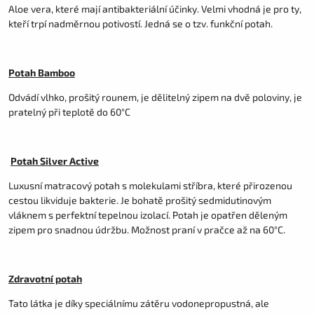
Aloe vera, které mají antibakteriální účinky. Velmi vhodná je pro ty,
kteří trpí nadměrnou potivostí. Jedná se o tzv. funkční potah.
Potah Bamboo
Odvádí vlhko, prošitý rounem, je dělitelný zipem na dvě poloviny, je
pratelný při teplotě do 60°C
Potah Silver Active
Luxusní matracový potah s molekulami stříbra, které přirozenou
cestou likviduje bakterie. Je bohatě prošitý sedmidutinovým
vláknem s perfektní tepelnou izolací. Potah je opatřen děleným
zipem pro snadnou údržbu. Možnost praní v pračce až na 60°C.
Zdravotní potah
Tato látka je díky speciálnímu zátěru vodonepropustná, ale