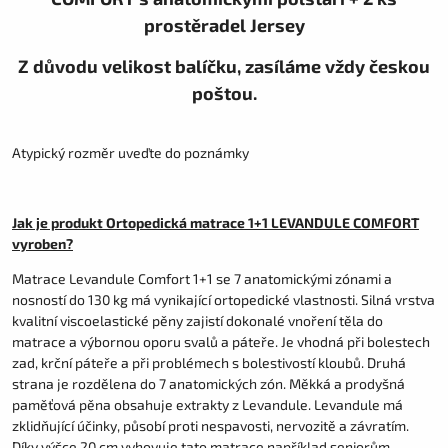
prostěradel Jersey
Z důvodu velikost balíčku, zasíláme vždy českou
poštou.
Atypický rozměr uveďte do poznámky
Jak je produkt Ortopedická matrace 1+1 LEVANDULE COMFORT
vyroben?
Matrace Levandule Comfort 1+1 se 7 anatomickými zónami a
nosností do 130 kg má vynikající ortopedické vlastnosti. Silná vrstva
kvalitní viscoelastické pěny zajistí dokonalé vnoření těla do
matrace a výbornou oporu svalů a páteře. Je vhodná při bolestech
zad, krční páteře a při problémech s bolestivostí kloubů. Druhá
strana je rozdělena do 7 anatomických zón. Měkká a prodyšná
paměťová pěna obsahuje extrakty z Levandule. Levandule má
zklidňující účinky, působí proti nespavosti, nervozitě a závratím.
Díky výšce 20 cm vyhovuje tato matrace například seniorům,