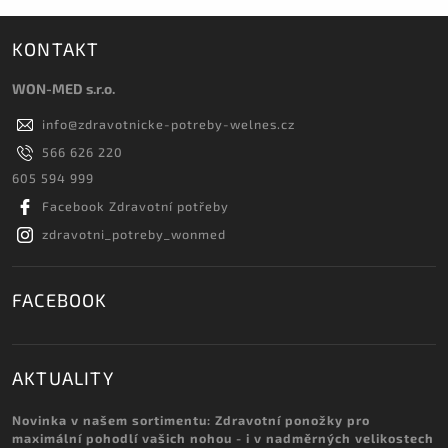
KONTAKT
WON-MED s.r.o.
info
@
zdravotnicke-potreby-welnes.cz
566 626 220
605 594 999
Facebook Zdravotní potřeby
zdravotni_potreby_wonmed
FACEBOOK
AKTUALITY
Novinka v našem sortimentu: Zdravotní ponožky pro
maximální pohodlí vašich nohou - i v nadměrných velikostech