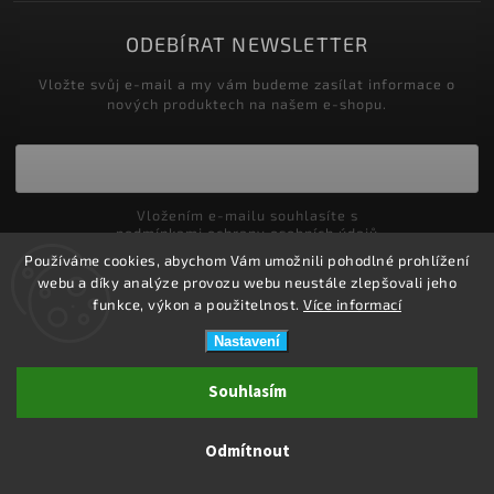
ODEBÍRAT NEWSLETTER
Vložte svůj e-mail a my vám budeme zasílat informace o
nových produktech na našem e-shopu.
Vložením e-mailu souhlasíte s
podmínkami ochrany osobních údajů
Používáme cookies, abychom Vám umožnili pohodlné prohlížení
Přihlásit se
webu a díky analýze provozu webu neustále zlepšovali jeho
funkce, výkon a použitelnost.
Více informací
Nastavení
Copyright 2026
ZDRAVOTNÍ POTŘEBY DRDLOVÁ
. Všechna práva
Souhlasím
vyhrazena.
Upravit nastavení cookies
Odmítnout