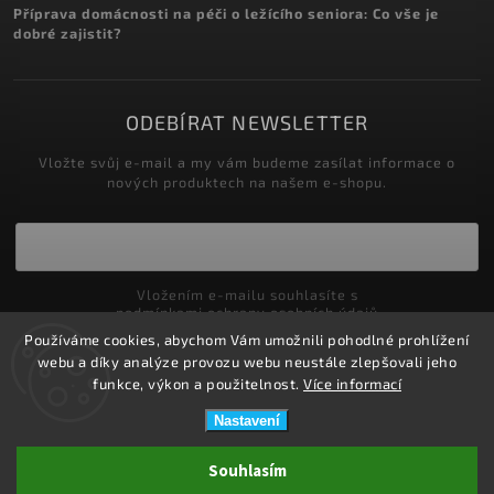
Příprava domácnosti na péči o ležícího seniora: Co vše je
dobré zajistit?
ODEBÍRAT NEWSLETTER
Vložte svůj e-mail a my vám budeme zasílat informace o
nových produktech na našem e-shopu.
Vložením e-mailu souhlasíte s
podmínkami ochrany osobních údajů
Používáme cookies, abychom Vám umožnili pohodlné prohlížení
Přihlásit se
webu a díky analýze provozu webu neustále zlepšovali jeho
funkce, výkon a použitelnost.
Více informací
Nastavení
Copyright 2026
ZDRAVOTNÍ POTŘEBY DRDLOVÁ
. Všechna práva
Souhlasím
vyhrazena.