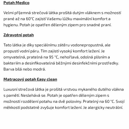
Potah Medico
Velmi příjemná strečová látka prošitá dutým vláknem s možností
prané až na 60°C zajistí Vašemu lůžku maximální komfort a
hygienu. Potah je opatřen děleným zipem pro snadné praní.
Zdravotní potah
Tato látka je díky speciálnímu zátěru vodonepropustná, ale
propustí vodní páru. Tím zajistí vysoký komfort ležení. Je
omyvatelná, pratelná na 95 °C, nehořlavá, odolná plísním a
bakteriím a desinfikovatelná běžnými desinfekčními prostředky.
Barva bílá nebo modrá.
Matracový potah Easy clean
Luxusní strečová látka je prošitá vrstvou mykaného dutého vlákna
s pamětí. Neslehává se. Potah je opatřen děleným zipem s
možností rozdělení potahu na dvě poloviny. Pratelný na 60 °C. Svojí
měkkostí podstatně zvyšuje komfort ležení. Je alergicky neutrální.