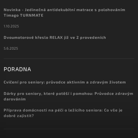
Novinka - Jedinečná antidekubitní matrace s polohováním
Timago TURNMATE
1.10.2025
Dvoumotorové křeslo RELAX již ve 2 provedeních
5.6.2025
PORADNA
Cvičení pro seniory: průvodce aktivním a zdravým životem
Dárky pro seniory, které potěší i pomohou: Průvodce zdravým
darováním
Příprava domácnosti na péči o ležícího seniora: Co vše je
dobré zajistit?