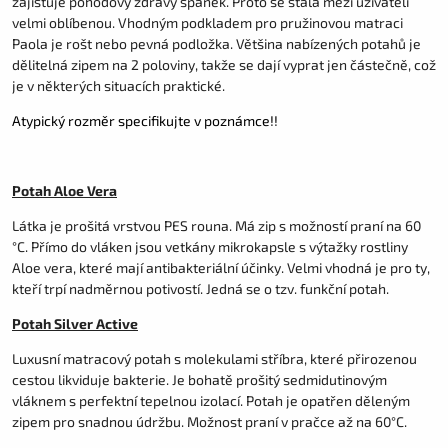
zajišťuje pohodový zdravý spánek. Proto se stala mezi uživateli
velmi oblíbenou. Vhodným podkladem pro pružinovou matraci
Paola je rošt nebo pevná podložka. Většina nabízených potahů je
dělitelná zipem na 2 poloviny, takže se dají vyprat jen částečně, což
je v některých situacích praktické.
Atypický rozměr specifikujte v poznámce!!
Potah Aloe Vera
Látka je prošitá vrstvou PES rouna. Má zip s možností praní na 60
°C. Přímo do vláken jsou vetkány mikrokapsle s výtažky rostliny
Aloe vera, které mají antibakteriální účinky. Velmi vhodná je pro ty,
kteří trpí nadměrnou potivostí. Jedná se o tzv. funkční potah.
Potah Silver Active
Luxusní matracový potah s molekulami stříbra, které přirozenou
cestou likviduje bakterie. Je bohatě prošitý sedmidutinovým
vláknem s perfektní tepelnou izolací. Potah je opatřen děleným
zipem pro snadnou údržbu. Možnost praní v pračce až na 60°C.