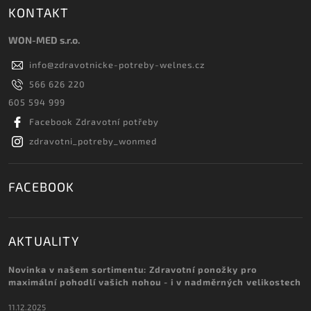
KONTAKT
WON-MED s.r.o.
info
@
zdravotnicke-potreby-welnes.cz
566 626 220
605 594 999
Facebook Zdravotní potřeby
zdravotni_potreby_wonmed
FACEBOOK
AKTUALITY
Novinka v našem sortimentu: Zdravotní ponožky pro
maximální pohodlí vašich nohou - i v nadměrných velikostech
11.12.2025