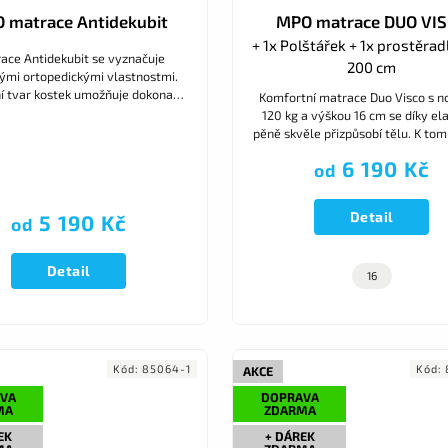
 matrace Antidekubit
MPO matrace DUO VI
+ 1x Polštářek + 1x prostěrad
 Antidekubit se vyznačuje
200 cm
ými ortopedickými vlastnostmi.
ní tvar kostek umožňuje dokonalé
Komfortní matrace Duo Visco s n
áni těla, oporu svalů a páteře a
120 kg a výškou 16 cm se díky ela
omezuje vznik proleženin.
pěně skvěle přizpůsobí tělu. K tom
7 anatomických zón a volbu me
6 190 Kč
od
tuhostmi.
Detail
5 190 Kč
od
Detail
16
Kód:
85064-1
Kód:
AKCE
VA
DOPRAVA
MA
ZDARMA
EK
+ DÁREK