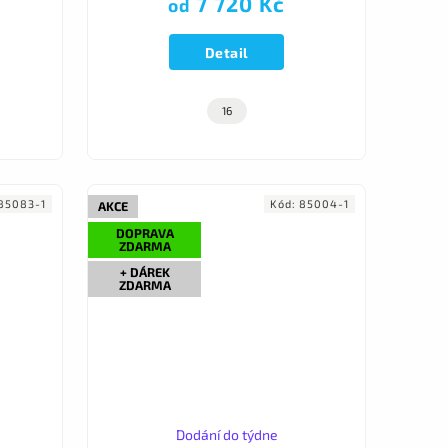
7 720 Kč
od
dné...
do váhy 130 kg.
Detail
16
85083-1
Kód:
85004-1
AKCE
DOPRAVA
ZDARMA
+ DÁREK
ZDARMA
Dodání do týdne