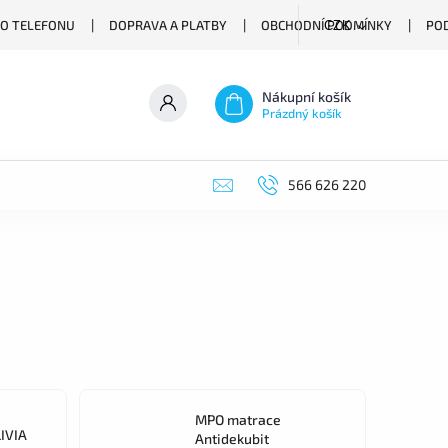
O TELEFONU
DOPRAVA A PLATBY
OBCHODNÍ PODMÍNKY
PO
CZK
Nákupní košík
Prázdný košík
566 626 220
MPO matrace
IVIA
Antidekubit