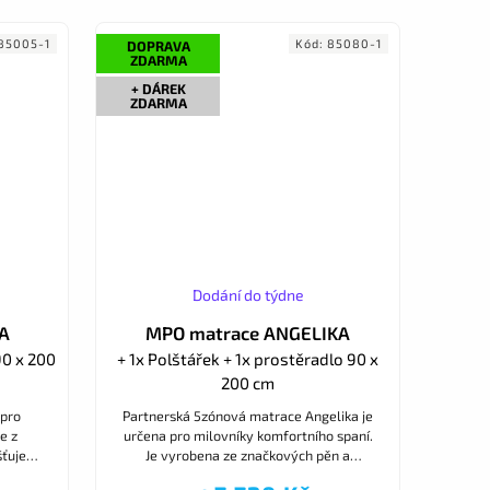
85005-1
Kód:
85080-1
DOPRAVA
ZDARMA
+ DÁREK
ZDARMA
Dodání do týdne
TA
MPO matrace ANGELIKA
90 x 200
+ 1x Polštářek + 1x prostěradlo 90 x
200 cm
 pro
Partnerská 5zónová matrace Angelika je
e z
určena pro milovníky komfortního spaní.
ťuje
Je vyrobena ze značkových pěn a
trace.
přírodních olejů, skvěle podepírá tělo až