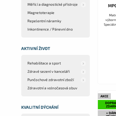
Měřící a diagnostické přístroje
MPO
Magnetoterapie
Matrace
výborn
Repelentní náramky
Speciál
kopírov
Inkontinence / Pánevní dno
AKTIVNÍ ŽIVOT
Rehabilitace a sport
Zdravé sezení v kanceláři
Punčochové zdravotní zboží
Zdravotní a volnočasová obuv
AKCE
DOPRA
ZDAR
KVALITNÍ DÝCHÁNÍ
+ DÁR