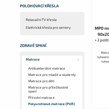
POLOHOVACÍ KŘESLA
Relaxační TV křesla
Elektrická křesla pro seniory
MPO mat
90x20
+ 2 polš
ZDRAVÉ SPANÍ
Matra
tuhostmi
Matrace
tuhos
nálady 
Antibakteriální matrace
an
Matrace pro mladé a studenty
Matrace pro děti
Matrace pro příležitostné
spaní
Přírodní matrace
Polyuretnové matrace (PUR)