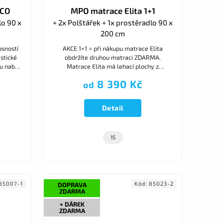
SCO
MPO matrace Elita 1+1
lo 90 x
+ 2x Polštářek + 1x prostěradlo 90 x
200 cm
osností
AKCE 1+1 = při nákupu matrace Elita
stické
obdržíte druhou matraci ZDARMA.
u nabízí
Matrace Elita má lehací plochy z
zi 2
profilované a velmi elastické HR studené
8 390 Kč
od
pěny. Dárek anatomický polštář ke...
Detail
15
85007-1
Kód:
85023-2
DOPRAVA
ZDARMA
+ DÁREK
ZDARMA