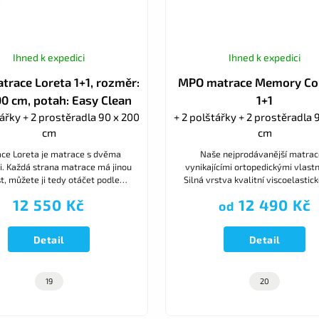
Ihned k expedici
Ihned k expedici
race Loreta 1+1, rozměr:
MPO matrace Memory Co
0 cm, potah: Easy Clean
1+1
tářky + 2 prostěradla 90 x 200
+ 2 polštářky + 2 prostěradla 
cm
cm
ce Loreta je matrace s dvěma
Naše nejprodávanější matrac
. Každá strana matrace má jinou
vynikajícími ortopedickými vlast
t, můžete ji tedy otáčet podle
Silná vrstva kvalitní viscoelastic
nebo zdravotního stavu. Dárek
zajistí dokonalé vnoření těla do 
12 550 Kč
12 490 Kč
od
atomický polštář ke každé...
a výbornou oporu svalů...
Detail
Detail
19
20