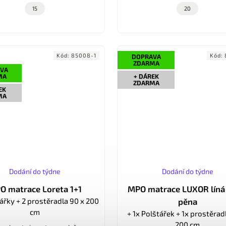
15
20
Kód:
85008-1
Kód:
DOPRAVA
ZDARMA
VA
MA
+ DÁREK
ZDARMA
EK
MA
Dodání do týdne
Dodání do týdne
O matrace Loreta 1+1
MPO matrace LUXOR líná 
tářky + 2 prostěradla 90 x 200
pěna
cm
+ 1x Polštářek + 1x prostěrad
200 cm