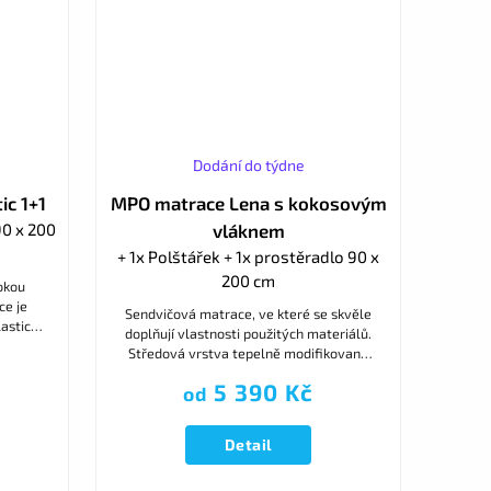
Dodání do týdne
ic 1+1
MPO matrace Lena s kokosovým
90 x 200
vláknem
+ 1x Polštářek + 1x prostěradlo 90 x
200 cm
okou
ce je
Sendvičová matrace, ve které se skvěle
astické
doplňují vlastnosti použitých materiálů.
imální
Středová vrstva tepelně modifikované
..
PUR pěny zaručuje tuhé jádro. Kokosová
5 390 Kč
od
vlákna v kombinaci se...
Detail