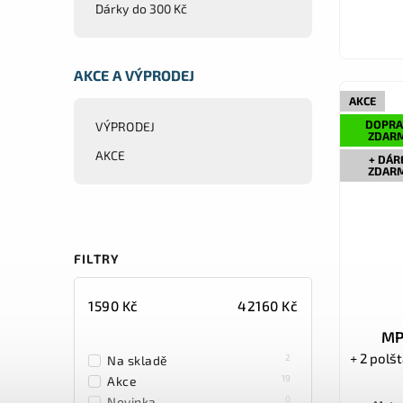
Dárky do 300 Kč
AKCE A VÝPRODEJ
AKCE
DOPRA
VÝPRODEJ
ZDAR
AKCE
+ DÁR
ZDAR
FILTRY
1590
Kč
42160
Kč
MP
+ 2 polš
2
Na skladě
19
Akce
0
Novinka