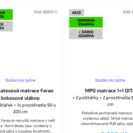
Kód:
85021-1
Kód:
VA
AKCE
MA
DOPRAVA
EK
ZDARMA
MA
+ DÁREK
ZDARMA
Dodání do týdne
Dodání do týdne
atexová matrace Farao
MPO matrace 1+1 DI
kokosové vlákno
+ 2 polštářky + 2 prostěradla 
cm
lštářek + 1x prostěradlo 90 x
200 cm
Pohodlná partnerská matrace
zvýšenou zátěž. Střed matrac
Farao je nejvyšší matrace v naší
rekonstituované PUR pěny zajiš
e. Horní desky jsou vyrobeny z
vysokou životnost a nosnost ma
ové pěny s vysokou životností.