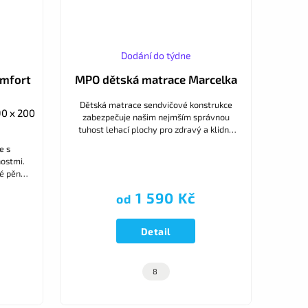
Dodání do týdne
mfort
MPO dětská matrace Marcelka
Dětská matrace sendvičové konstrukce
90 x 200
zabezpečuje našim nejmším správnou
tuhost lehací plochy pro zdravý a klidný
spánek. Potah je dodáván s atraktivními
e s
dětskými motivy
nostmi.
ké pěny
matrace
1 590 Kč
od
Detail
8