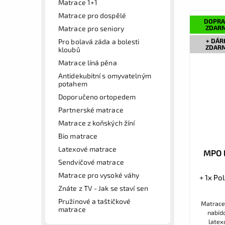
Matrace 1+1
Matrace pro dospělé
DOPRA
ZDAR
Matrace pro seniory
+ DÁR
Pro bolavá záda a bolesti
ZDAR
kloubů
Matrace líná pěna
Antidekubitní s omyvatelným
potahem
Doporučeno ortopedem
Partnerské matrace
Matrace z koňských žíní
Bio matrace
Latexové matrace
MPO l
Sendvičové matrace
Matrace pro vysoké váhy
+ 1x Po
Znáte z TV - Jak se staví sen
Pružinové a taštičkové
Matrace 
matrace
nabídc
latex