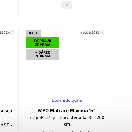
12
85024-1
Kód:
85010-1
AKCE
DOPRAVA
ZDARMA
+ DÁREK
ZDARMA
Dodání do týdne
visco
MPO Matrace Maxima 1+1
+ 2 polštářky + 2 prostěradla 90 x 200
cm
lo 90 x