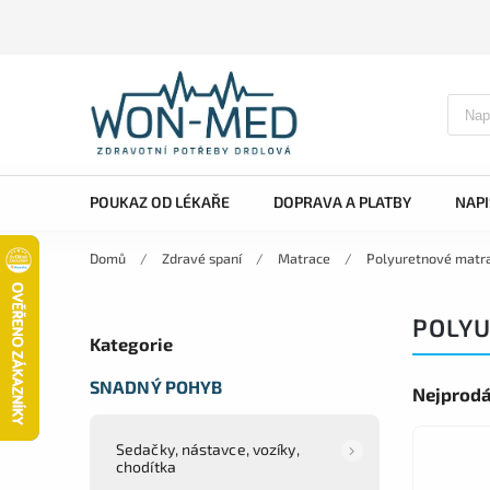
POUKAZ OD LÉKAŘE
DOPRAVA A PLATBY
NAP
Domů
/
Zdravé spaní
/
Matrace
/
Polyuretnové matr
POLYU
Kategorie
SNADNÝ POHYB
Nejprodá
Sedačky, nástavce, vozíky,
chodítka