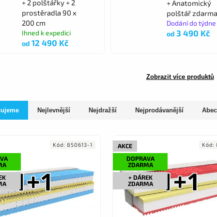
+ 2 polštářky + 2
+ Anatomický
prostěradla 90 x
polštář zdarm
200 cm
Dodání do týdne
3 490 Kč
Ihned k expedici
od
12 490 Kč
od
Zobrazit více produktů
čujeme
Nejlevnější
Nejdražší
Nejprodávanější
Abec
Kód:
850613-1
Kód:
AKCE
VA
DOPRAVA
MA
ZDARMA
EK
+ DÁREK
MA
ZDARMA