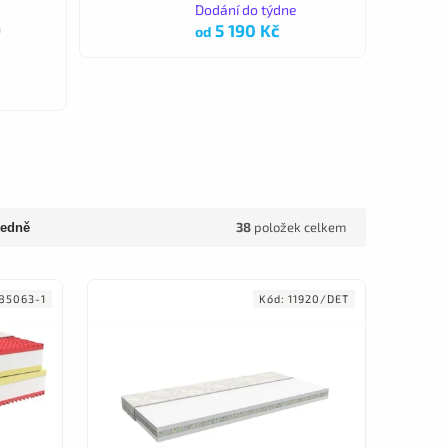
Dodání do týdne
a
5 190 Kč
od
38
položek celkem
edně
85063-1
Kód:
11920/DET