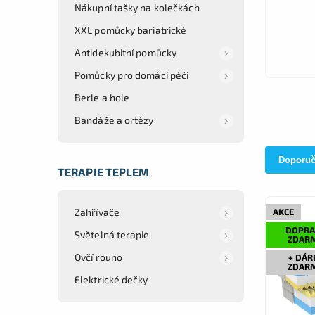
Nákupní tašky na kolečkách
XXL pomůcky bariatrické
Antidekubitní pomůcky
Pomůcky pro domácí péči
Berle a hole
Bandáže a ortézy
Doporu
TERAPIE TEPLEM
Zahřívače
AKCE
DOPRA
Světelná terapie
ZDAR
Ovčí rouno
+ DÁR
ZDAR
Elektrické dečky