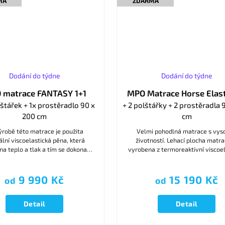
MA
ZDARMA
Dodání do týdne
Dodání do týdne
 matrace FANTASY 1+1
MPO Matrace Horse Elast
lštářek + 1x prostěradlo 90 x
+ 2 polštářky + 2 prostěradla 
200 cm
cm
výrobě této matrace je použita
Velmi pohodlná matrace s vys
ální viscoelastická pěna, která
životností. Lehací plocha matra
na teplo a tlak a tím se dokonale
vyrobena z termoreaktivní viscoel
obí křivkám těla. Druhá strana z
pěny s paměťovým efektem. Opt
tepelně modifikované...
tuhost a vzdušnost zajišťuje.
9 990 Kč
15 190 Kč
od
od
Detail
Detail