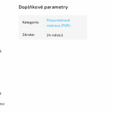
Doplňkové parametry
Polyuretanové
Kategorie
:
matrace (PUR)
Záruka
:
24 měsíců
á,
á
tní