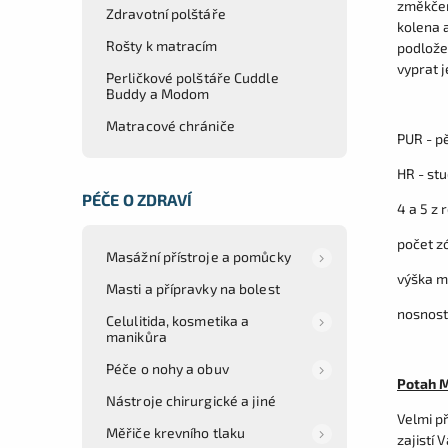
změkčení
Zdravotní polštáře
kolena a
Rošty k matracím
podložek
vyprat 
Perličkové polštáře Cuddle
Buddy a Modom
Matracové chrániče
PUR - p
HR - st
PÉČE O ZDRAVÍ
4 a 5 z 
počet z
Masážní přístroje a pomůcky
výška m
Masti a přípravky na bolest
nosnost
Celulitida, kosmetika a
manikůra
Péče o nohy a obuv
Potah 
Nástroje chirurgické a jiné
Velmi p
Měřiče krevního tlaku
zajistí