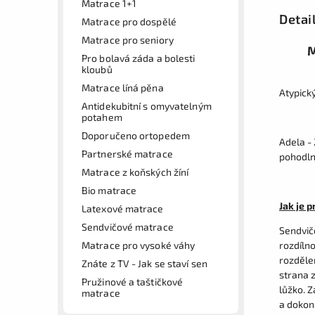
Matrace 1+1
Detai
Matrace pro dospělé
Matrace pro seniory
M
Pro bolavá záda a bolesti
kloubů
Matrace líná pěna
Atypick
Antidekubitní s omyvatelným
potahem
Doporučeno ortopedem
Adela - 
Partnerské matrace
pohodln
Matrace z koňských žíní
Bio matrace
Jak je 
Latexové matrace
Sendvičové matrace
Sendvič
Matrace pro vysoké váhy
rozdílno
rozděle
Znáte z TV - Jak se staví sen
strana 
Pružinové a taštičkové
lůžko. Z
matrace
a dokon