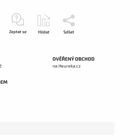
Zeptat se
Hlídat
Sdílet
OVĚŘENÝ OBCHOD
č
na Heureka.cz
REM