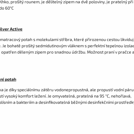
lhko, prošitý rounem, je dělitelný zipem na dvě poloviny, je pratelný při
 do 60°C
ilver Active
 matracový potah s molekulami stříbra, které přirozenou cestou likvidu
. Je bohatě prošitý sedmidutinovým vláknem s perfektní tepelnou izolac
e opatřen děleným zipem pro snadnou údržbu. Možnost praní v pračce 
ní potah
ka je díky speciálnímu zátěru vodonepropustná, ale propustí vodní páru
stí vysoký komfort ležení. Je omyvatelná, pratelná na 95 °C, nehořlavá,
plísním a bakteriím a desinfikovatelná běžnými desinfekčními prostředk