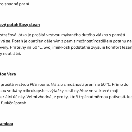
ro snadné praní.
vý potah Easy clean
 strečová látka je prošitá vrstvou mykaného dutého vlákna s pamětí.
vá se. Potah je opatřen děleným zipem s možností rozdělení potahu na
viny. Pratelný na 60 °C. Svojí měkkostí podstatně zvyšuje komfort ležení
y neutrální.
loe Vera
 prošitá vrstvou PES rouna. Má zip s možností praní na 60 °C. Přímo do
sou vetkány mikrokapsle s výtažky rostliny Aloe vera, které mají
eriální účinky. Velmi vhodná je pro ty, kteří trpí nadměrnou potivostí. J
. funkční potah.
Bamboo