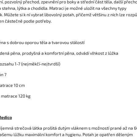
, pozvolný přechod, zpevnění pro boky a střední část těla, další přech
 stehna, lýtka a chodidla. Matraci je možné uložit na všechny typy
. Můžete si k ní vybrat libovolný potah, přičemž většinu z nich lze rozpůl
jen částečně podle potřeby.
ěna s dobrou oporou těla a tvarovou stálostí
udená pěna, prodyšná a komfortní pěna, odvádí vlhkost z lůžka
rozsahu 1-7 (nejměkčí-nejtvrdší)
ón 7
atrace 10 cm
 matrace 120 kg
Medico
říjemná strečová látka prošitá dutým vláknem s možností prané až na 6
 Vašemu lůžku maximální komfort a hygienu. Potah je opatřen děleným