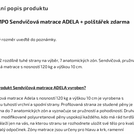
lní popis produktu
PO Sendvičová matrace ADELA + polštářek zdarma
ý rozměr uveďtě do poznámky.
2 rozdílně tuhé strany na výběr, 7 anatomických zón. Sendvičová, pružn
á matrace s nosností 120 kg a výškou 10 cm.
produkt Sendvičová matrace ADELA vyroben?
ová matrace Adela s nosností 120 kg a výškou 10 cm je vyrobena s
u tuhostí vrchní a spodní strany. Profilovaná strana ze studené pěny je
na do 7 anatomických zón a vyznačuje se pružností a pohodlností. Druh
z modifikované polyuretanové pěny uspokojí každého, kdo má rád tvrdší
áleží jen na vás, na kterou stranu se rozhodnete uložit své tělo pro kvali
alý odpočinek. Zóny matrace jsou určeny pro hlavu a krk, ramenní