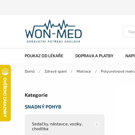
POUKAZ OD LÉKAŘE
DOPRAVA A PLATBY
NAP
Domů
/
Zdravé spaní
/
Matrace
/
Polyuretnové matr
Kategorie
SNADNÝ POHYB
Sedačky, nástavce, vozíky,
chodítka