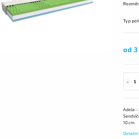
Rozmě
Typ po
od
3
Adela - 
Sendvič
10 cm.
Detailn