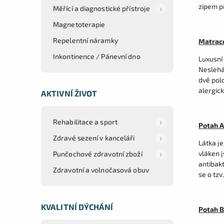
zipem p
Měřící a diagnostické přístroje
Magnetoterapie
Repelentní náramky
Matraco
Inkontinence / Pánevní dno
Luxusní
Neslehá
dvě polo
alergick
AKTIVNÍ ŽIVOT
Rehabilitace a sport
Potah A
Zdravé sezení v kanceláři
Látka je
vláken j
Punčochové zdravotní zboží
antibakt
Zdravotní a volnočasová obuv
se o tzv
KVALITNÍ DÝCHÁNÍ
Potah 