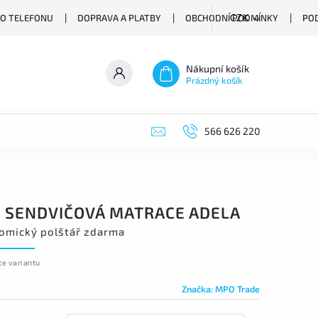
O TELEFONU
DOPRAVA A PLATBY
OBCHODNÍ PODMÍNKY
PO
CZK
Nákupní košík
Prázdný košík
566 626 220
 SENDVIČOVÁ MATRACE ADELA
omický polštář zdarma
te variantu
Značka:
MPO Trade