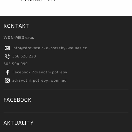
KONTAKT
WON-MED s.r.o.
info
@
zdravotnicke-potreby-welnes.cz
566 626 220
605 594 999
Facebook Zdravotní potřeby
zdravotni_potreby_wonmed
FACEBOOK
AKTUALITY