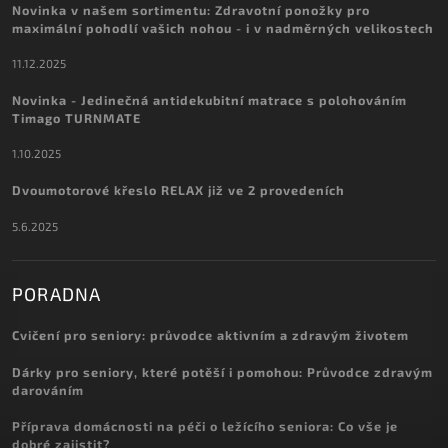
Novinka v našem sortimentu: Zdravotní ponožky pro
maximální pohodlí vašich nohou - i v nadměrných velikostech
11.12.2025
Novinka - Jedinečná antidekubitní matrace s polohováním
Timago TURNMATE
1.10.2025
Dvoumotorové křeslo RELAX již ve 2 provedeních
5.6.2025
PORADNA
Cvičení pro seniory: průvodce aktivním a zdravým životem
Dárky pro seniory, které potěší i pomohou: Průvodce zdravým
darováním
Příprava domácnosti na péči o ležícího seniora: Co vše je
dobré zajistit?