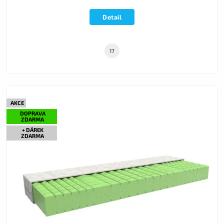
Detail
17
AKCE
DOPRAVA
ZDARMA
+ DÁREK
ZDARMA