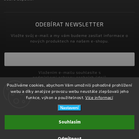
ODEBÍRAT NEWSLETTER
Vložte svůj e-mail a my vám budeme zasílat informace o
nových produktech na našem e-shopu.
Vložením e-mailu souhlasíte s
podmínkami ochrany osobních údajů
Používáme cookies, abychom Vám umožnili pohodlné prohlížení
Přihlásit se
webu a díky analýze provozu webu neustále zlepšovali jeho
funkce, výkon a použitelnost.
Více informací
Nastavení
Copyright 2026
ZDRAVOTNÍ POTŘEBY DRDLOVÁ
. Všechna práva
Souhlasím
vyhrazena.
Upravit nastavení cookies
Odmítnout