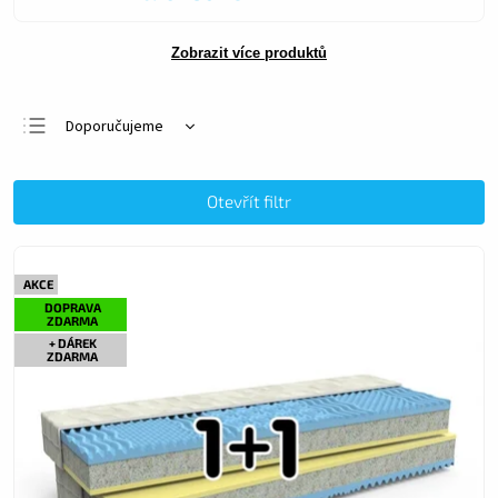
Zobrazit více produktů
Doporučujeme
Nejlevnější
Nejdražší
Otevřít filtr
Nejprodávanější
Abecedně
AKCE
DOPRAVA
ZDARMA
+ DÁREK
ZDARMA